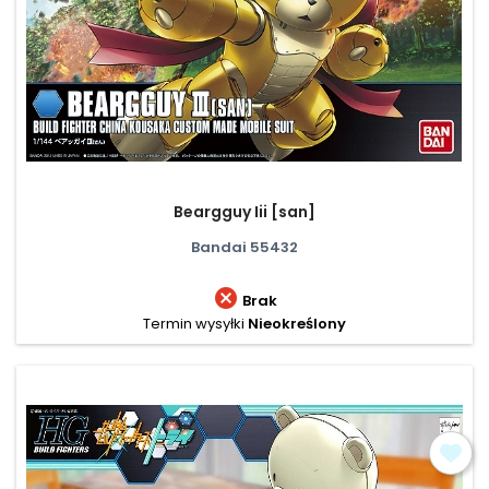
Beargguy Iii [san]
Bandai 55432

Brak
Termin wysyłki
Nieokreślony