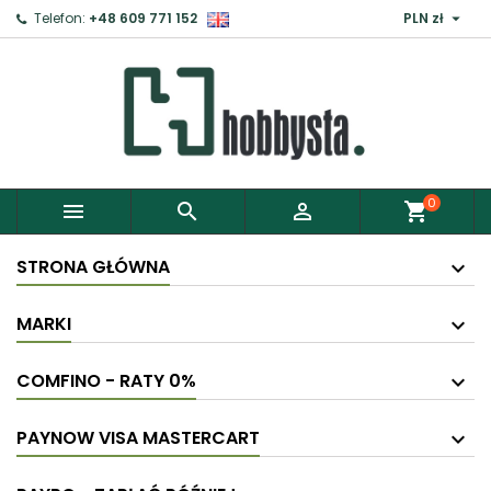

Telefon:
+48 609 771 152
PLN zł
×
Zaloguj
Aby zapisać produkty do Schowka, musisz się
zalogować.
0



shopping_cart
Anuluj
Zaloguj
STRONA GŁÓWNA
MARKI
COMFINO - RATY 0%
PAYNOW VISA MASTERCART