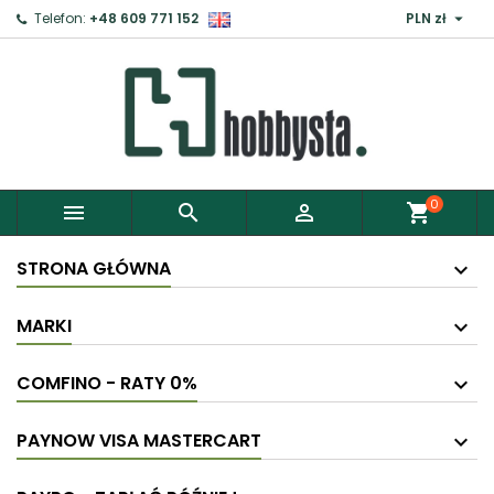

Telefon:
+48 609 771 152
PLN zł
×
Zaloguj
Aby zapisać produkty do Schowka, musisz się
zalogować.
0



shopping_cart
Anuluj
Zaloguj
STRONA GŁÓWNA
MARKI
COMFINO - RATY 0%
PAYNOW VISA MASTERCART