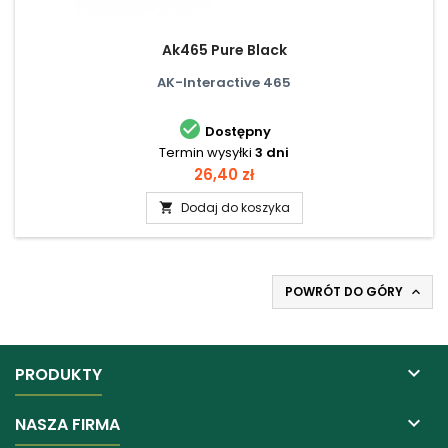
Ak465 Pure Black
AK-Interactive 465

Dostępny
Termin wysyłki
3 dni
Cena
26,40 zł
Dodaj do koszyka

POWRÓT DO GÓRY


PRODUKTY

NASZA FIRMA