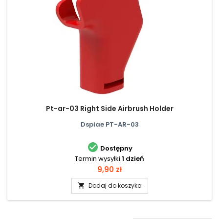
Pt-ar-03 Right Side Airbrush Holder
Dspiae PT-AR-03

Dostępny
Termin wysyłki
1 dzień
Cena
9,90 zł
Dodaj do koszyka
