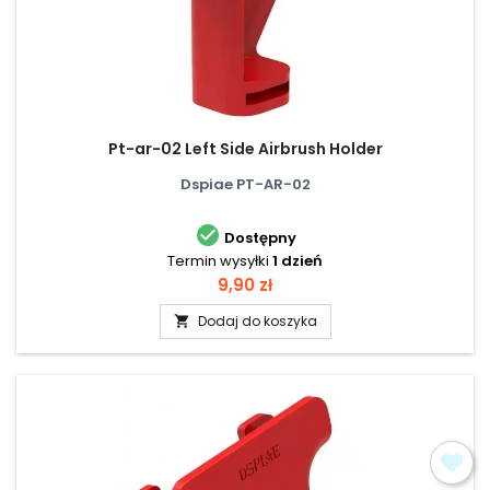
Pt-ar-02 Left Side Airbrush Holder
Dspiae PT-AR-02

Dostępny
Termin wysyłki
1 dzień
Cena
9,90 zł
Dodaj do koszyka
