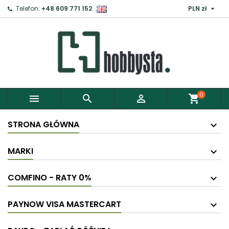

Telefon:
+48 609 771 152
PLN zł
×
Zaloguj
Aby zapisać produkty do Schowka, musisz się
zalogować.
0



shopping_cart
Anuluj
Zaloguj
STRONA GŁÓWNA
MARKI
COMFINO - RATY 0%
PAYNOW VISA MASTERCART