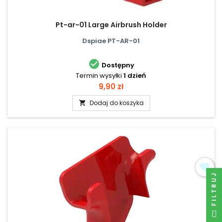
Pt-ar-01 Large Airbrush Holder
Dspiae PT-AR-01

Dostępny
Termin wysyłki
1 dzień
Cena
9,90 zł
Dodaj do koszyka

FILTRUJ