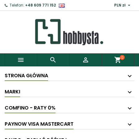

Telefon:
+48 609 771 152
PLN zł
×
Zaloguj
Aby zapisać produkty do Schowka, musisz się
zalogować.
0



shopping_cart
Anuluj
Zaloguj
STRONA GŁÓWNA
MARKI
COMFINO - RATY 0%
PAYNOW VISA MASTERCART