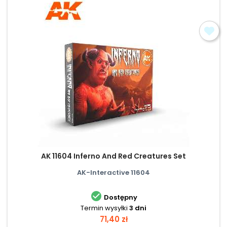
AK 11604 Inferno And Red Creatures Set
AK-Interactive 11604

Dostępny
Termin wysyłki
3 dni
Cena
71,40 zł