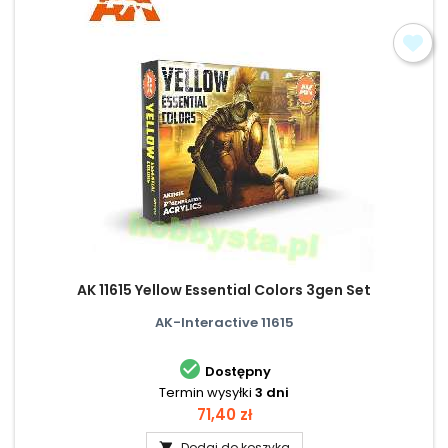
AK 11615 Yellow Essential Colors 3gen Set
AK-Interactive 11615

Dostępny
Termin wysyłki
3 dni
Cena
71,40 zł
Dodaj do koszyka
