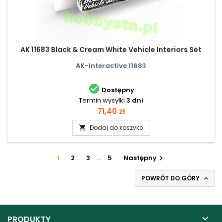
AK 11683 Black & Cream White Vehicle Interiors Set
AK-Interactive 11683

Dostępny
Termin wysyłki
3 dni
Cena
71,40 zł
Dodaj do koszyka

1
2
3
…
5
Następny

POWRÓT DO GÓRY


PRODUKTY