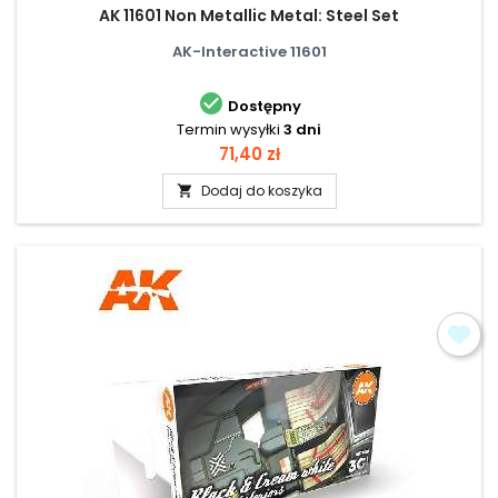
AK 11601 Non Metallic Metal: Steel Set
AK-Interactive 11601

Dostępny
Termin wysyłki
3 dni
Cena
71,40 zł
Dodaj do koszyka
