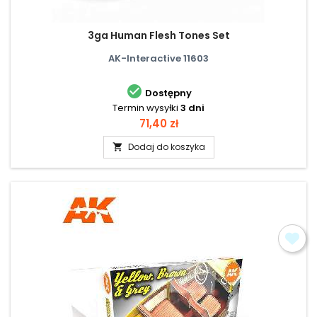
3ga Human Flesh Tones Set
AK-Interactive 11603

Dostępny
Termin wysyłki
3 dni
Cena
71,40 zł
Dodaj do koszyka
