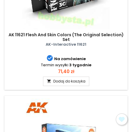
AK 11621 Flesh And Skin Colors (The Original Selection)
Set
AK-Interactive 11621

Na zamówienie
Termin wysyłki
3 tygodnie
Cena
71,40 zł
Dodaj do koszyka
