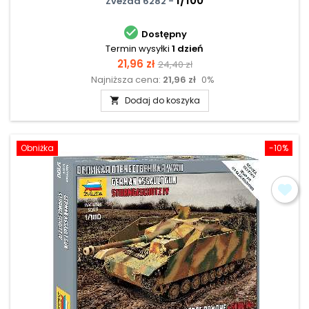
1/100
Zvezda 6282 -

Dostępny
Termin wysyłki
1 dzień
Cena
Cena
21,96 zł
24,40 zł
Najniższa cena:
21,96 zł
0%
podstawowa
Dodaj do koszyka

Obniżka
-10%