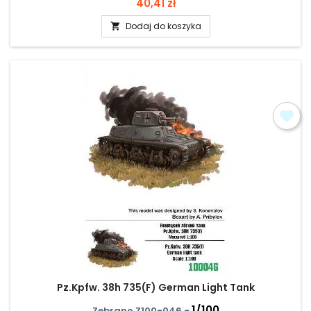
Cena
40,41 zł
Dodaj do koszyka

Pz.Kpfw. 38h 735(F) German Light Tank
1/100
Zebrano Z100-046 -