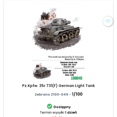
Pz.Kpfw. 35r 731(F) German Light Tank
1/100
Zebrano Z100-045 -

Dostępny
Termin wysyłki
1 dzień