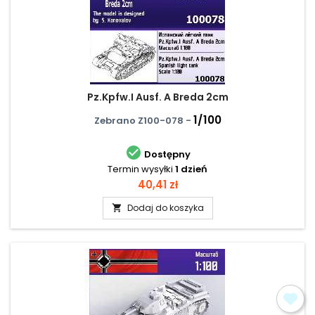
Pz.Kpfw.I Ausf. A Breda 2cm
1/100
Zebrano Z100-078 -

Dostępny
Termin wysyłki
1 dzień
Cena
40,41 zł
Dodaj do koszyka
