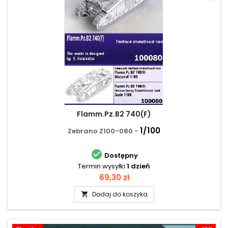
Flamm.Pz.B2 740(F)
1/100
Zebrano Z100-080 -

Dostępny
Termin wysyłki
1 dzień
Cena
69,30 zł
Dodaj do koszyka
