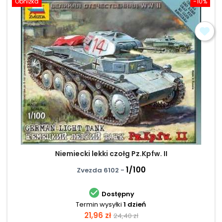
Obniżka
-10%
Niemiecki lekki czołg Pz.Kpfw. II
1/100
Zvezda 6102 -

Dostępny
Termin wysyłki
1 dzień
Cena
Cena
21,96 zł
24,40 zł