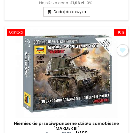
Najniższa cena:
21,96 zł
0%
podstawowa
Dodaj do koszyka

Obniżka
-10%
Niemieckie przeciwpancerne działo samobieżne
"MARDER III"