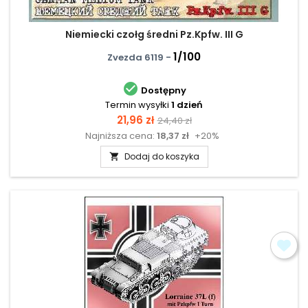
Niemiecki czołg średni Pz.Kpfw. III G
1/100
Zvezda 6119 -

Dostępny
Termin wysyłki
1 dzień
Cena
Cena
21,96 zł
24,40 zł
Najniższa cena:
18,37 zł
+20%
podstawowa
Dodaj do koszyka
