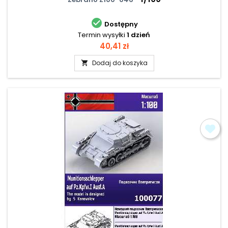

Dostępny
Termin wysyłki
1 dzień
Cena
40,41 zł
Dodaj do koszyka
