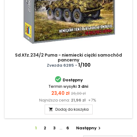
Sd.Kfz.234/2 Puma - niemiecki ciężki samochód
pancerny
1/100
Zvezda 6285 -

Dostępny
Termin wysyłki
3 dni
Cena
Cena
23,40 zł
26,00 zł
Najniższa cena:
21,96 zł
+7%
podstawowa
Dodaj do koszyka

1
2
3
…
6
Następny
