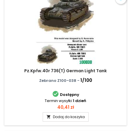
Pz.Kpfw.40r 736(T) German Light Tank
1/100
Zebrano Z100-038 -

Dostępny
Termin wysyłki
1 dzień
Cena
40,41 zł
Dodaj do koszyka
