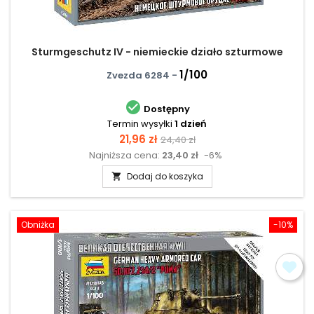
Sturmgeschutz IV - niemieckie działo szturmowe
1/100
Zvezda 6284 -

Dostępny
Termin wysyłki
1 dzień
Cena
Cena
21,96 zł
24,40 zł
Najniższa cena:
23,40 zł
-6%
podstawowa
Dodaj do koszyka

Obniżka
-10%