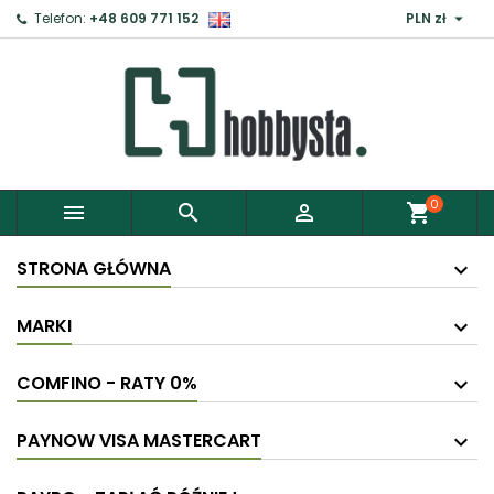

Telefon:
+48 609 771 152
PLN zł
×
Zaloguj
Aby zapisać produkty do Schowka, musisz się
zalogować.
0



shopping_cart
Anuluj
Zaloguj
STRONA GŁÓWNA
MARKI
COMFINO - RATY 0%
PAYNOW VISA MASTERCART