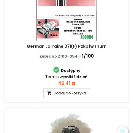
German Lorraine 37l(F) Pzkpfw I Turn
1/100
Zebrano Z100-054 -

Dostępny
Termin wysyłki
1 dzień
Cena
40,41 zł
Dodaj do koszyka
