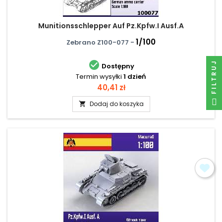
Munitionsschlepper Auf Pz.Kpfw.I Ausf.A
1/100
Zebrano Z100-077 -

FILTRUJ
Dostępny
Termin wysyłki
1 dzień
Cena
40,41 zł
Dodaj do koszyka
