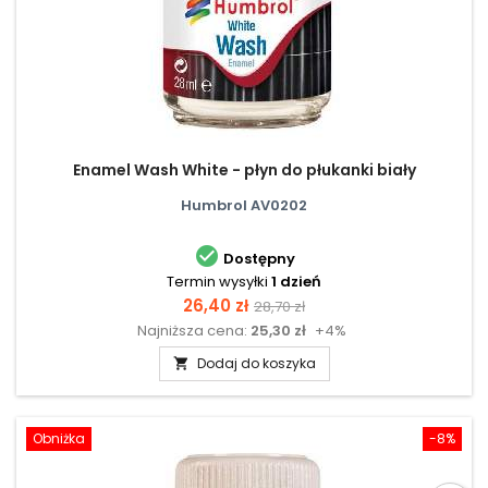
Enamel Wash White - płyn do płukanki biały
Humbrol AV0202

Dostępny
Termin wysyłki
1 dzień
Cena
Cena
26,40 zł
28,70 zł
Najniższa cena:
25,30 zł
+4%
podstawowa
Dodaj do koszyka

Obniżka
-8%