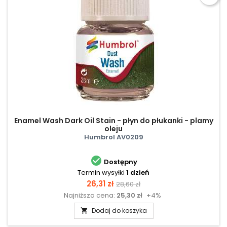
Enamel Wash Dark Oil Stain - płyn do płukanki - plamy
oleju
Humbrol AV0209

Dostępny
Termin wysyłki
1 dzień
Cena
Cena
26,31 zł
28,60 zł
Najniższa cena:
25,30 zł
+4%
podstawowa
Dodaj do koszyka
