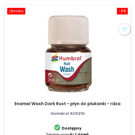
Obniżka
-8%
Enamel Wash Dark Rust - płyn do płukanki - rdza
Humbrol AV0210

Dostępny
Termin wysyłki
1 dzień