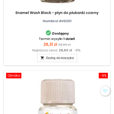
Enamel Wash Black - płyn do płukanki czarny
Humbrol AV0201

Dostępny
Termin wysyłki
1 dzień
Cena
Cena
26,31 zł
28,60 zł
Najniższa cena:
28,60 zł
-8%
podstawowa
Dodaj do koszyka

Obniżka
-8%