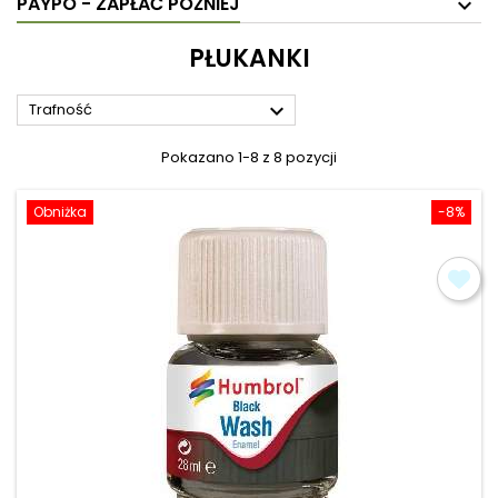
PAYPO - ZAPŁAĆ PÓŹNIEJ
PŁUKANKI

Trafność
Pokazano 1-8 z 8 pozycji
Obniżka
-8%