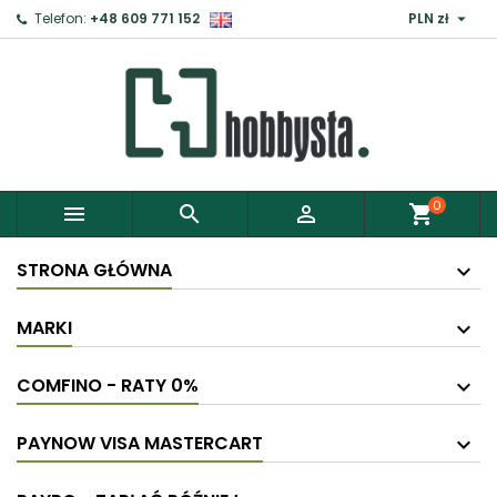

Telefon:
+48 609 771 152
PLN zł
×
Zaloguj
Aby zapisać produkty do Schowka, musisz się
zalogować.
0



shopping_cart
Anuluj
Zaloguj
STRONA GŁÓWNA
MARKI
COMFINO - RATY 0%
PAYNOW VISA MASTERCART