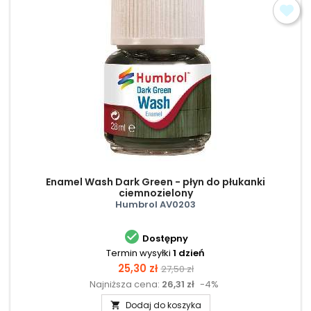
Enamel Wash Dark Green - płyn do płukanki
ciemnozielony
Humbrol AV0203

Dostępny
Termin wysyłki
1 dzień
Cena
Cena
25,30 zł
27,50 zł
Najniższa cena:
26,31 zł
-4%
podstawowa
Dodaj do koszyka
