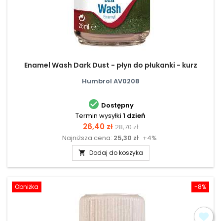
Enamel Wash Dark Dust - płyn do płukanki - kurz
Humbrol AV0208

Dostępny
Termin wysyłki
1 dzień
Cena
Cena
26,40 zł
28,70 zł
Najniższa cena:
25,30 zł
+4%
podstawowa
Dodaj do koszyka

Obniżka
-8%