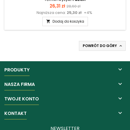
Cena
Cena
26,31 zł
28,60 zł
Najniższa cena:
25,30 zł
+4%
podstawowa
Dodaj do koszyka

POWRÓT DO GÓRY


PRODUKTY

NASZA FIRMA

TWOJE KONTO

KONTAKT
NEWSLETTER