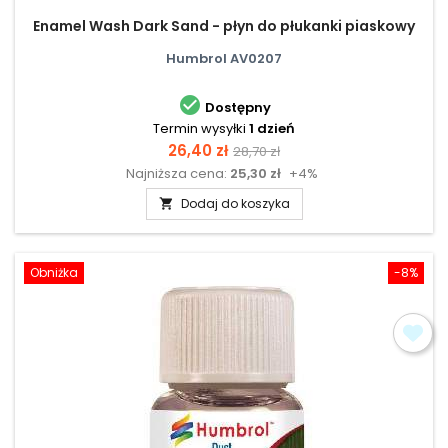
Enamel Wash Dark Sand - płyn do płukanki piaskowy
Humbrol AV0207

Dostępny
Termin wysyłki
1 dzień
Cena
Cena
26,40 zł
28,70 zł
Najniższa cena:
25,30 zł
+4%
podstawowa
Dodaj do koszyka

Obniżka
-8%