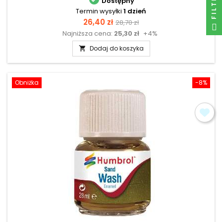
FILTRUJ
Dostępny
Termin wysyłki
1 dzień
Cena
Cena
26,40 zł
28,70 zł
Najniższa cena:
25,30 zł
+4%
podstawowa
Dodaj do koszyka

Obniżka
-8%