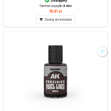
Dostępny
Termin wysyłki
3 dni
Cena
18,91 zł
Dodaj do koszyka
