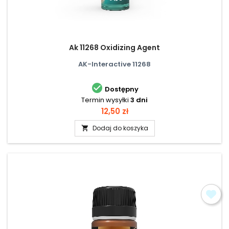
Ak 11268 Oxidizing Agent
AK-Interactive 11268

Dostępny
Termin wysyłki
3 dni
Cena
12,50 zł
Dodaj do koszyka
