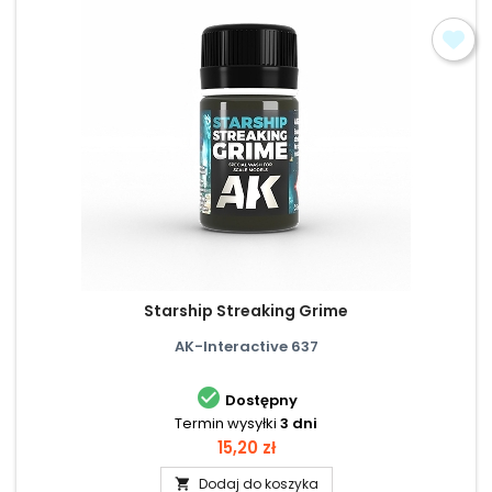
Starship Streaking Grime
AK-Interactive 637

Dostępny
Termin wysyłki
3 dni
Cena
15,20 zł
Dodaj do koszyka
