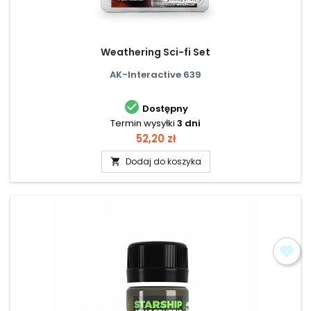
Weathering Sci-fi Set
AK-Interactive 639

Dostępny
Termin wysyłki
3 dni
Cena
52,20 zł
Dodaj do koszyka
