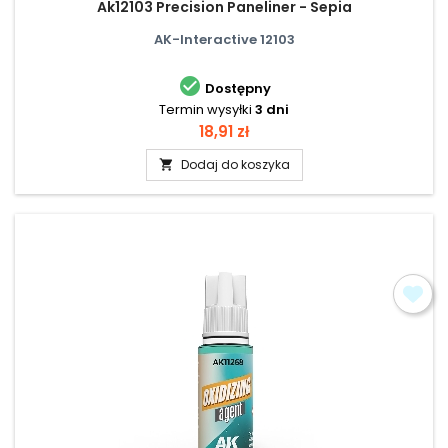
Ak12103 Precision Paneliner - Sepia
AK-Interactive 12103

Dostępny
Termin wysyłki
3 dni
Cena
18,91 zł
Dodaj do koszyka
