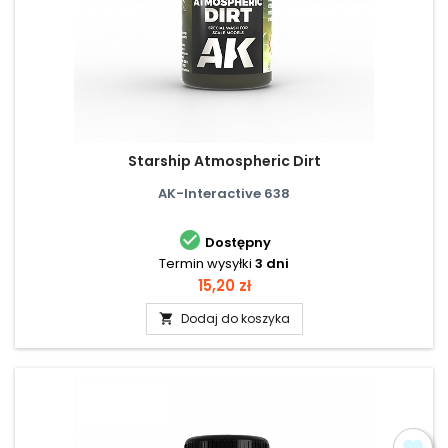
Starship Atmospheric Dirt
AK-Interactive 638

Dostępny
Termin wysyłki
3 dni
Cena
15,20 zł
Dodaj do koszyka
