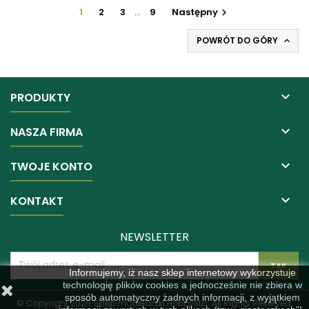
1
2
3
…
9
Następny

POWRÓT DO GÓRY


PRODUKTY

NASZA FIRMA

TWOJE KONTO

KONTAKT
NEWSLETTER
Informujemy, iż nasz sklep internetowy wykorzystuje
technologię plików cookies a jednocześnie nie zbiera w
sposób automatyczny żadnych informacji, z wyjątkiem
© Copyright 2026 Sklep modelarski Hobbysta. All Rights Reserved.