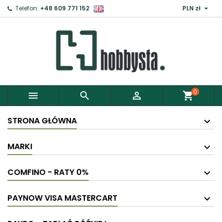

Telefon:
+48 609 771 152
PLN zł
×
Zaloguj
Aby zapisać produkty do Schowka, musisz się
zalogować.
0



shopping_cart
Anuluj
Zaloguj
STRONA GŁÓWNA
MARKI
COMFINO - RATY 0%
PAYNOW VISA MASTERCART