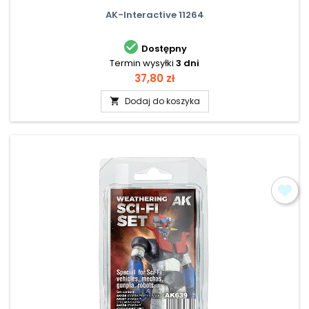
AK-Interactive 11264

Dostępny
Termin wysyłki
3 dni
Cena
37,80 zł
Dodaj do koszyka
