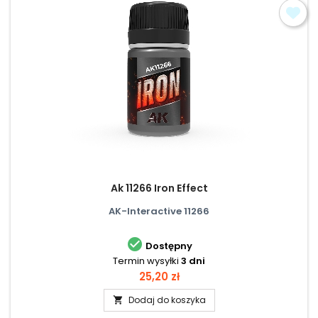
Ak 11266 Iron Effect
AK-Interactive 11266

Dostępny
Termin wysyłki
3 dni
Cena
25,20 zł
Dodaj do koszyka
