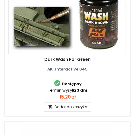
Dark Wash For Green
AK-Interactive 045

Dostępny
Termin wysyłki
3 dni
Cena
15,20 zł
Dodaj do koszyka
