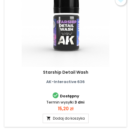
Starship Detail Wash
AK-Interactive 636

Dostępny
Termin wysyłki
3 dni
Cena
15,20 zł
Dodaj do koszyka
