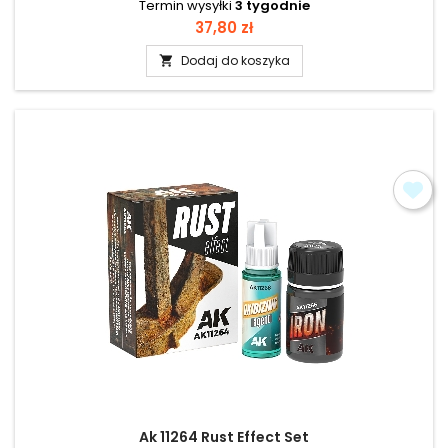
Termin wysyłki
3 tygodnie
Cena
37,80 zł
Dodaj do koszyka

Ak 11264 Rust Effect Set