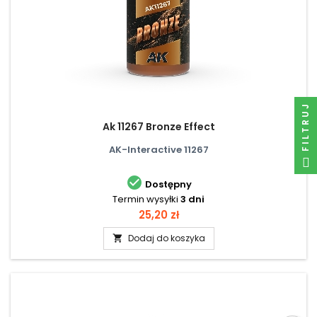
FILTRUJ
Ak 11267 Bronze Effect
AK-Interactive 11267

Dostępny
Termin wysyłki
3 dni
Cena
25,20 zł
Dodaj do koszyka
