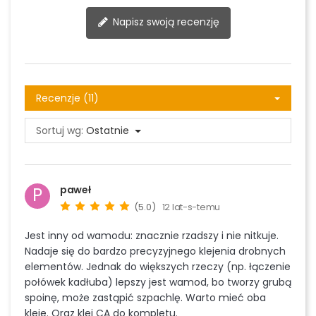
Napisz swoją recenzję
Recenzje (11)
Sortuj wg:
Ostatnie
paweł
P
(5.0)
12 lat-s-temu
Jest inny od wamodu: znacznie rzadszy i nie nitkuje.
Nadaje się do bardzo precyzyjnego klejenia drobnych
elementów. Jednak do większych rzeczy (np. łączenie
połówek kadłuba) lepszy jest wamod, bo tworzy grubą
spoinę, może zastąpić szpachlę. Warto mieć oba
kleje. Oraz klej CA do kompletu.