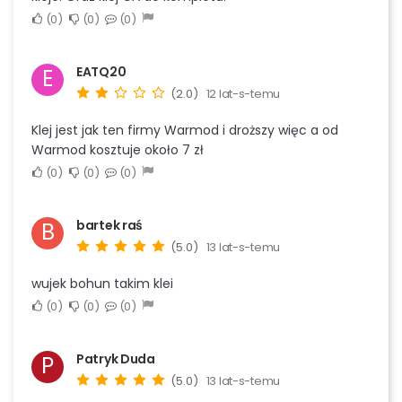
0
0
0
EATQ20
E
(2.0)
12 lat-s-temu
Klej jest jak ten firmy Warmod i droższy więc a od
Warmod kosztuje około 7 zł
0
0
0
bartek raś
B
(5.0)
13 lat-s-temu
wujek bohun takim klei
0
0
0
Patryk Duda
P
(5.0)
13 lat-s-temu