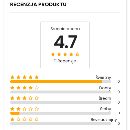
RECENZJA PRODUKTU
Średnia ocena
4.7
11 Recenzje
Świetny
10
Dobry
0
Średni
0
Słaby
1
Beznadziejny
0