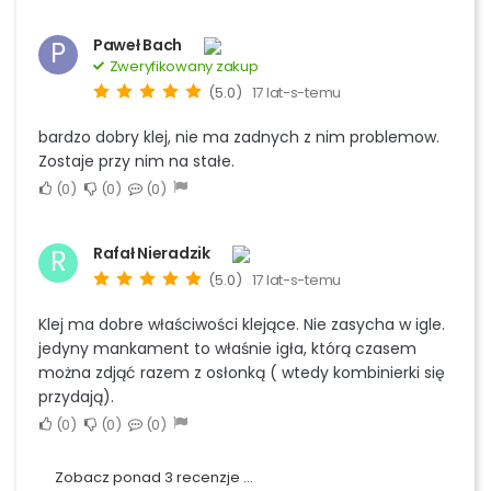
Paweł Bach
P
Zweryfikowany zakup
(5.0)
17 lat-s-temu
bardzo dobry klej, nie ma zadnych z nim problemow.
Zostaje przy nim na stałe.
0
0
0
Rafał Nieradzik
R
(5.0)
17 lat-s-temu
Klej ma dobre właściwości klejące. Nie zasycha w igle.
jedyny mankament to właśnie igła, którą czasem
można zdjąć razem z osłonką ( wtedy kombinierki się
przydają).
0
0
0
Zobacz ponad 3 recenzje