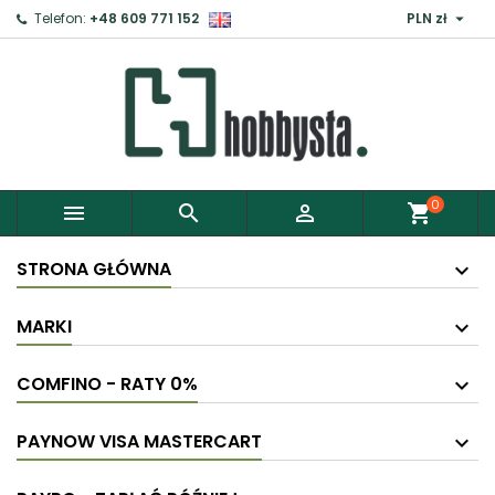

Telefon:
+48 609 771 152
PLN zł
0



shopping_cart
STRONA GŁÓWNA
MARKI
COMFINO - RATY 0%
PAYNOW VISA MASTERCART