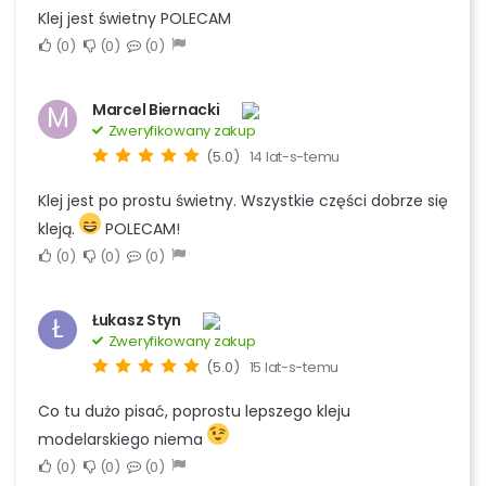
Klej jest świetny POLECAM
0
0
0
Marcel Biernacki
M
Zweryfikowany zakup
(5.0)
14 lat-s-temu
Klej jest po prostu świetny. Wszystkie części dobrze się
kleją.
POLECAM!
0
0
0
Łukasz Styn
Ł
Zweryfikowany zakup
(5.0)
15 lat-s-temu
Co tu dużo pisać, poprostu lepszego kleju
modelarskiego niema
0
0
0