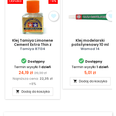
Obniżka
-8%
Klej Tamiya Limonene
Klej modelarski
Cement Extra Thin z
polistyrenowy 10 ml
pędzelkiem 40 ml
Tamiya 87134
Wamod 14


Dostępny
Dostępny
Termin wysyłki
1 dzień
Termin wysyłki
1 dzień
Cena
Cena
Cena
24,19 zł
5,01 zł
26,30 zł
Najniższa cena:
22,35 zł
podstawowa
Dodaj do koszyka

+8%
Dodaj do koszyka
