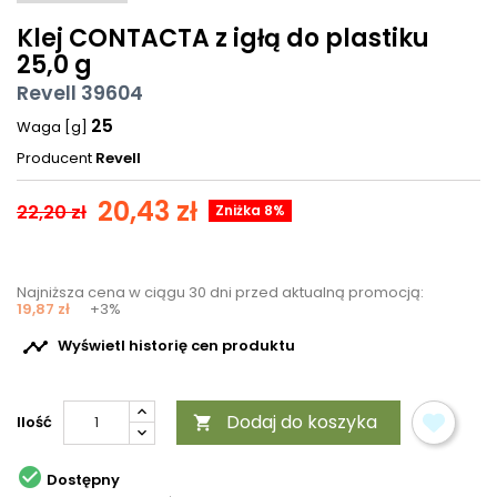
Klej CONTACTA z igłą do plastiku
25,0 g
Revell 39604
25
Waga [g]
Producent
Revell
20,43 zł
22,20 zł
Zniżka 8%
Najniższa cena w ciągu 30 dni przed aktualną promocją:
19,87 zł
+3%

Wyświetl historię cen produktu
Dodaj do koszyka
Ilość


Dostępny