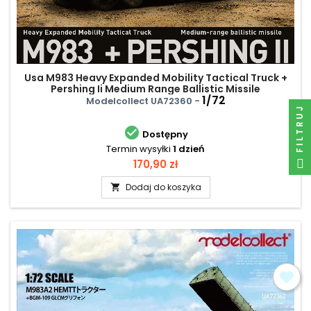
Usa M983 Heavy Expanded Mobility Tactical Truck +
Pershing Ii Medium Range Ballistic Missile
1/72
Modelcollect UA72360 -
FILTRUJ

Dostępny
Termin wysyłki
1 dzień
Cena
170,90 zł
Dodaj do koszyka
