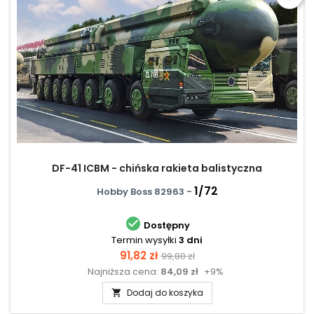
DF-41 ICBM - chińska rakieta balistyczna
1/72
Hobby Boss 82963 -

Dostępny
Termin wysyłki
3 dni
Cena
Cena
91,82 zł
99,80 zł
Najniższa cena:
84,09 zł
+9%
podstawowa
Dodaj do koszyka
