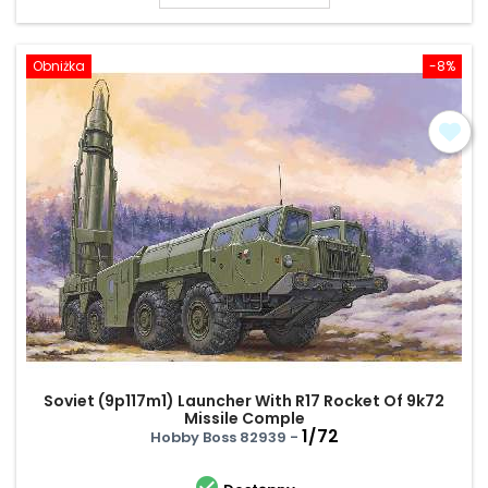
Obniżka
-8%
Soviet (9p117m1) Launcher With R17 Rocket Of 9k72
Missile Comple
1/72
Hobby Boss 82939 -
