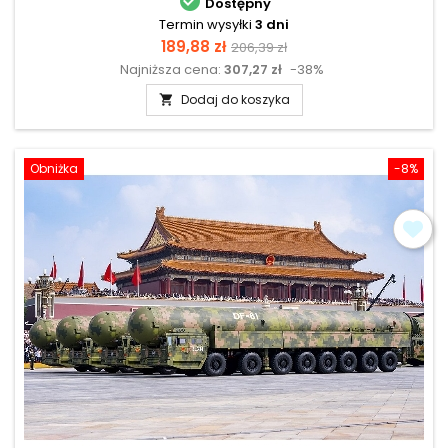

Dostępny
Termin wysyłki
3 dni
Cena
Cena
189,88 zł
206,39 zł
Najniższa cena:
307,27 zł
-38%
podstawowa
Dodaj do koszyka

Obniżka
-8%