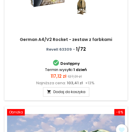
German A4/V2 Rocket - zestaw z farbkami
1/72
Revell 63309 -

Dostępny
Termin wysyłki
1 dzień
Cena
Cena
117,12 zł
127,31 zł
Najniższa cena:
103,41 zł
+13%
podstawowa
Dodaj do koszyka

Obniżka
-8%