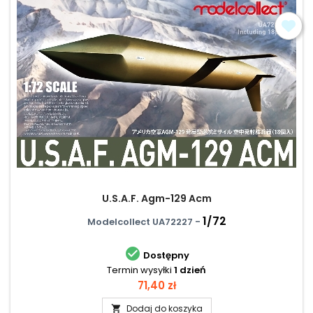
U.S.A.F. Agm-129 Acm
1/72
Modelcollect UA72227 -

Dostępny
Termin wysyłki
1 dzień
Cena
71,40 zł
Dodaj do koszyka
