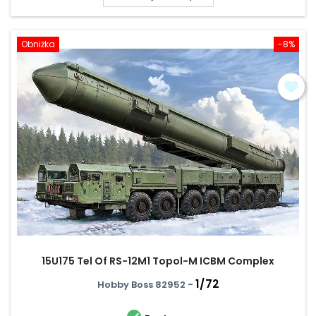
Obniżka
-8%
15U175 Tel Of RS-12M1 Topol-M ICBM Complex
1/72
Hobby Boss 82952 -