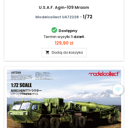
U.S.A.F. Agm-109 Mrasm
1/72
Modelcollect UA72228 -

Dostępny
Termin wysyłki
1 dzień
Cena
129,90 zł
Dodaj do koszyka
