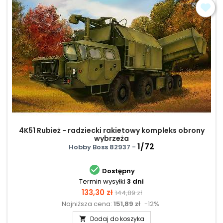
4K51 Rubież - radziecki rakietowy kompleks obrony
wybrzeża
1/72
Hobby Boss 82937 -

Dostępny
Termin wysyłki
3 dni
Cena
Cena
133,30 zł
144,89 zł
Najniższa cena:
151,89 zł
-12%
podstawowa
Dodaj do koszyka
