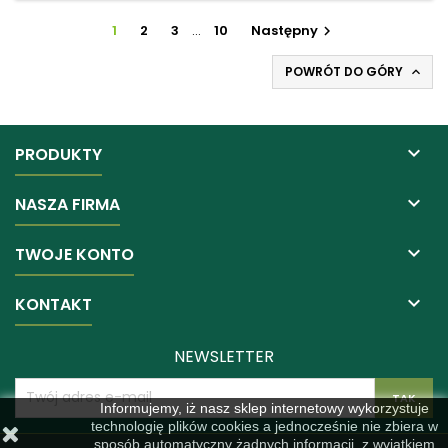
1
2
3
…
10
Następny

POWRÓT DO GÓRY


PRODUKTY

NASZA FIRMA

TWOJE KONTO

KONTAKT
NEWSLETTER
Informujemy, iż nasz sklep internetowy wykorzystuje
technologię plików cookies a jednocześnie nie zbiera w
sposób automatyczny żadnych informacji, z wyjątkiem