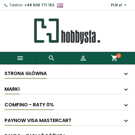

Telefon:
+48 609 771 152
PLN zł
×
Zaloguj
Aby zapisać produkty do Schowka, musisz się
zalogować.
0



shopping_cart
Anuluj
Zaloguj
STRONA GŁÓWNA
MARKI
COMFINO - RATY 0%
PAYNOW VISA MASTERCART