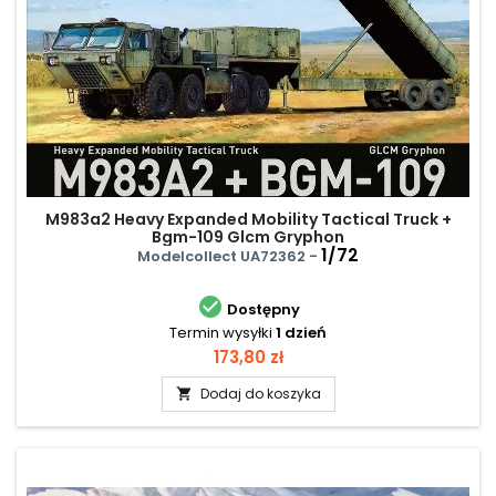
M983a2 Heavy Expanded Mobility Tactical Truck +
Bgm-109 Glcm Gryphon
1/72
Modelcollect UA72362 -

Dostępny
Termin wysyłki
1 dzień
Cena
173,80 zł
Dodaj do koszyka
