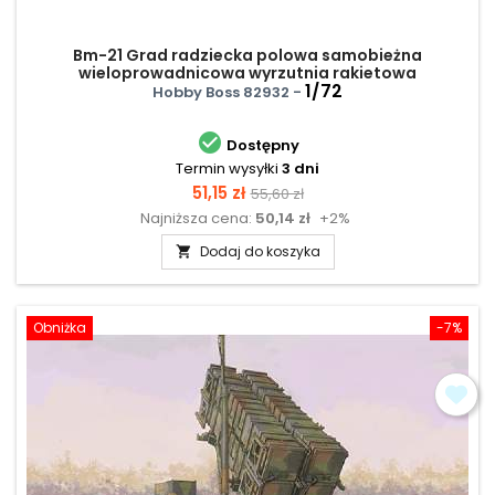
Bm-21 Grad radziecka polowa samobieżna
wieloprowadnicowa wyrzutnia rakietowa
1/72
Hobby Boss 82932 -

Dostępny
Termin wysyłki
3 dni
Cena
Cena
51,15 zł
55,60 zł
Najniższa cena:
50,14 zł
+2%
podstawowa
Dodaj do koszyka

Obniżka
-7%