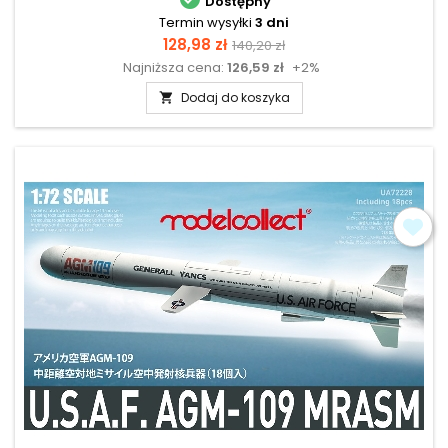
Dostępny
Termin wysyłki
3 dni
Cena
Cena
128,98 zł
140,20 zł
Najniższa cena:
126,59 zł
+2%
podstawowa
Dodaj do koszyka
