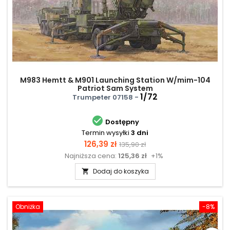
M983 Hemtt & M901 Launching Station W/mim-104
Patriot Sam System
1/72
Trumpeter 07158 -

Dostępny
Termin wysyłki
3 dni
Cena
Cena
126,39 zł
135,90 zł
Najniższa cena:
125,36 zł
+1%
podstawowa
Dodaj do koszyka

Obniżka
-8%