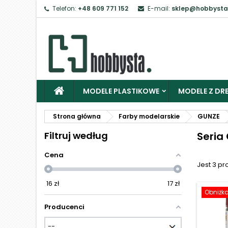
Telefon:
+48 609 771 152
E-mail:
sklep@hobbysta
Z
Ab
MODELE PLASTIKOWE
MODELE Z DRE
Strona główna
Farby modelarskie
GUNZE
Filtruj według
Seria
Cena
Jest 3 pr
16
zł
17
zł
Obniżk
Producenci