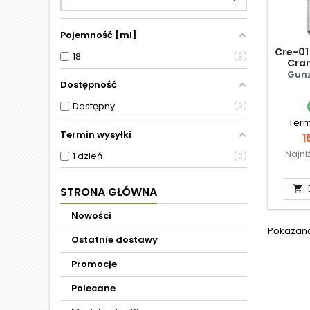
Pojemność [ml]
Cre-01
18
3
Cran
Gunz
Dostępność
Dostępny
3
Term
Termin wysyłki
C
1
Najni
1 dzień
3

STRONA GŁÓWNA
Nowości
Pokazano 
Ostatnie dostawy
Promocje
Polecane