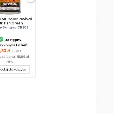
 Mr.Color Revival
British Green
e Sangyo CRE03

Dostępny
n wysyłki
1 dzień
ena
Cena
,83 zł
18,70 zł
ższa cena:
15,89 zł
podstawowa
+6%
Dodaj do koszyka