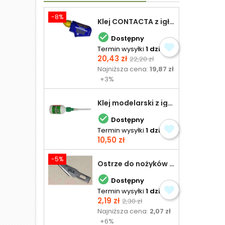
-8%
Klej CONTACTA z igłą do plastiku 25,0 g

Dostępny
Termin wysyłki
1 dzień
Cena
Cena
20,43 zł
22,20 zł
podstawowa
Najniższa cena:
19,87 zł
+3%
Klej modelarski z igłą 30 ml

Dostępny
Termin wysyłki
1 dzień
Cena
10,50 zł
-5%
Ostrze do nożyków Excel

Dostępny
Termin wysyłki
1 dzień
Cena
Cena
2,19 zł
2,30 zł
podstawowa
Najniższa cena:
2,07 zł
+6%