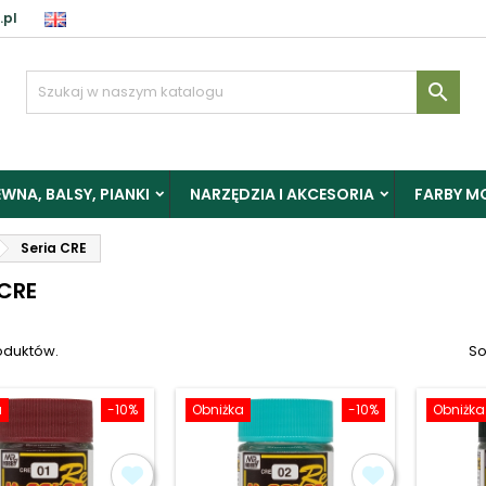
.pl
aloguj

y zapisać produkty do Schowka, musisz się zalogować.
WNA, BALSY, PIANKI
NARZĘDZIA I AKCESORIA
FARBY M
Anuluj
Zalogu
Seria CRE
 CRE
oduktów.
So
a
-10%
Obniżka
-10%
Obniżka