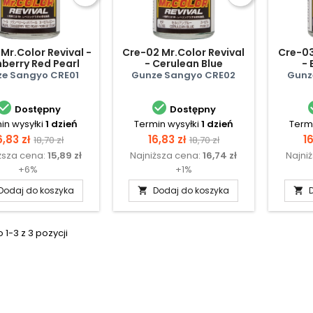
 Mr.Color Revival -
Cre-02 Mr.Color Revival
Cre-03
berry Red Pearl
- Cerulean Blue
- 
e Sangyo CRE01
Gunze Sangyo CRE02
Gunz


Dostępny
Dostępny
in wysyłki
1 dzień
Termin wysyłki
1 dzień
Termi
ena
Cena
Cena
Cena
C
6,83 zł
16,83 zł
16
18,70 zł
18,70 zł
ższa cena:
15,89 zł
Najniższa cena:
16,74 zł
Najni
podstawowa
podstawowa
+6%
+1%
Dodaj do koszyka
Dodaj do koszyka


1-3 z 3 pozycji