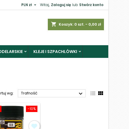

PLN zł
Witaj,
Zaloguj się
lub
Stwórz konto
×
shopping_cart
Koszyk:
0
szt. - 0,00 zł
ODELARSKIE
KLEJE I SZPACHLÓWKI
j



rtuj wg:
Trafność
-10%