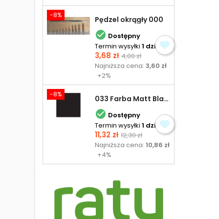
-8%
Pędzel okrągły 000

Dostępny
Termin wysyłki
1 dzień
Cena
Cena
3,68 zł
4,00 zł
podstawowa
Najniższa cena:
3,60 zł
+2%
-8%
033 Farba Matt Black - olejna

Dostępny
Termin wysyłki
1 dzień
Cena
Cena
11,32 zł
12,30 zł
podstawowa
Najniższa cena:
10,86 zł
+4%