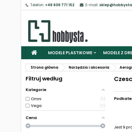
Telefon:
+48 609 771 152
E-mail:
sklep@hobbysta
Z
Ab
MODELE PLASTIKOWE
MODELE Z DRE
Strona główna
Narzędzia i akcesoria
Aerog
Filtruj według
Czesc
Kategorie
Podkate
Omni
1
Vega
7
Cena
Jest 9 pr