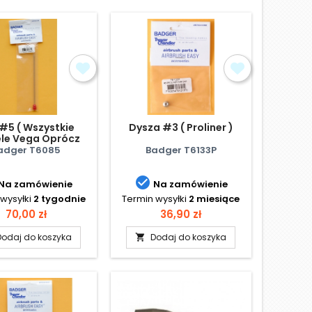
 #5 ( Wszystkie
Dysza #3 ( Proliner )
le Vega Oprócz
600 )
adger T6085
Badger T6133P

Na zamówienie
Na zamówienie
wysyłki
2 tygodnie
Termin wysyłki
2 miesiące
Cena
Cena
70,00 zł
36,90 zł
Dodaj do koszyka
Dodaj do koszyka
