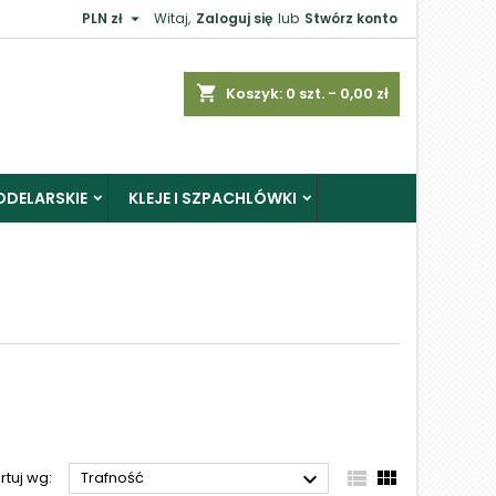

PLN zł
Witaj,
Zaloguj się
lub
Stwórz konto
×
shopping_cart
Koszyk:
0
szt. - 0,00 zł
ODELARSKIE
KLEJE I SZPACHLÓWKI
j



rtuj wg:
Trafność