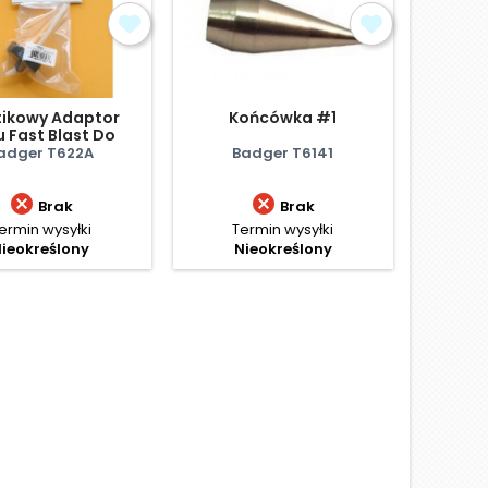
tikowy Adaptor
Końcówka #1
 Fast Blast Do
ników Na Farbę
adger T622A
Badger T6141
38mm


Brak
Brak
ermin wysyłki
Termin wysyłki
ieokreślony
Nieokreślony