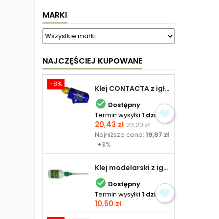
MARKI
NAJCZĘŚCIEJ KUPOWANE
-8%
Klej CONTACTA z igłą do plastiku 25,0 g

Dostępny
Termin wysyłki
1 dzień
Cena
Cena
20,43 zł
22,20 zł
podstawowa
Najniższa cena:
19,87 zł
+3%
Klej modelarski z igłą 30 ml

Dostępny
Termin wysyłki
1 dzień
Cena
10,50 zł