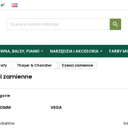
.pl
aloguj

y zapisać produkty do Schowka, musisz się zalogować.
WNA, BALSY, PIANKI
NARZĘDZIA I AKCESORIA
FARBY M
Anuluj
Zalogu
rafy
Thayer & Chandler
Czesci zamienne
i zamienne
gorie
OMNI
VEGA
oduktów.
So