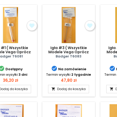
a #1 ( Wszystkie
Igła #3 ( Wszystkie
Igła
le Vega Oprócz
Modele Vega Oprócz
Mode
600 )
600 )
Badger T6081
Badger T6083
B



Dostępny
Na zamówienie
min wysyłki
3 dni
Termin wysyłki
2 tygodnie
Termin 
Cena
Cena
36,20 zł
47,80 zł
Dodaj do koszyka
Dodaj do koszyka

