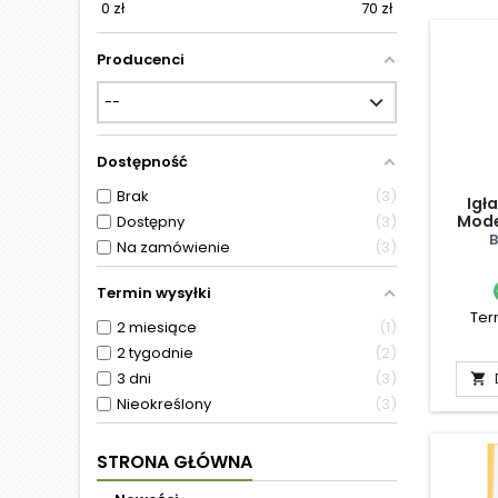
0
zł
70
zł
Producenci
Dostępność
Brak
3
Igł
Mode
Dostępny
3
Na zamówienie
3
Termin wysyłki
Ter
2 miesiące
1
2 tygodnie
2
3 dni
3

Nieokreślony
3
STRONA GŁÓWNA