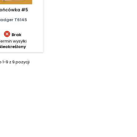
ońcówka #5
adger T6145

Brak
Termin wysyłki
Nieokreślony
1-9 z 9 pozycji