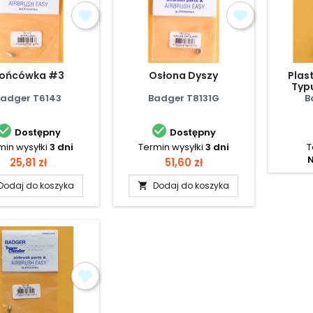
ońcówka #3
Osłona Dyszy
Plas
Typu
Pojem
Badger T6143
Badger T8131G
B


Dostępny
Dostępny
min wysyłki
3 dni
Termin wysyłki
3 dni
T
N
Cena
Cena
25,81 zł
51,60 zł
Dodaj do koszyka
Dodaj do koszyka
