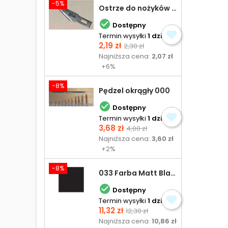
-5%
Ostrze do nożyków Excel

Dostępny
Termin wysyłki
1 dzień
Cena
Cena
2,19 zł
2,30 zł
podstawowa
Najniższa cena:
2,07 zł
+6%
-8%
Pędzel okrągły 000

Dostępny
Termin wysyłki
1 dzień
Cena
Cena
3,68 zł
4,00 zł
podstawowa
Najniższa cena:
3,60 zł
+2%
-8%
033 Farba Matt Black - olejna

Dostępny
Termin wysyłki
1 dzień
Cena
Cena
11,32 zł
12,30 zł
podstawowa
Najniższa cena:
10,86 zł