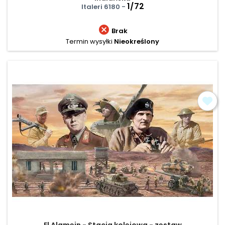
1/72
Italeri 6180 -

Brak
Termin wysyłki
Nieokreślony
El Alamein - Stacja kolejowa - zestaw