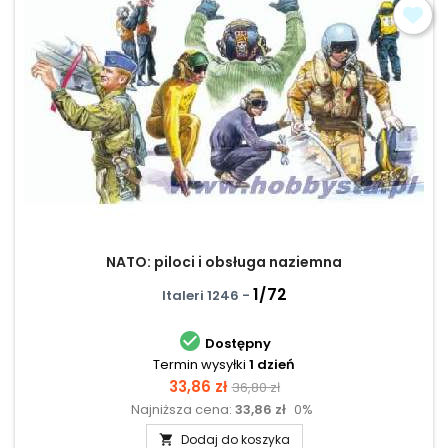
NATO: piloci i obsługa naziemna
1/72
Italeri 1246 -

Dostępny
Termin wysyłki
1 dzień
Cena
Cena
33,86 zł
36,80 zł
Najniższa cena:
33,86 zł
0%
podstawowa
Dodaj do koszyka
