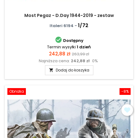
Most Pegaz - D.Day 1944-2019 - zestaw
1/72
Italeri 6194 -

Dostępny
Termin wysyłki
1 dzień
Cena
Cena
242,88 zł
263,99 zł
Najniższa cena:
242,88 zł
0%
podstawowa
Dodaj do koszyka

Obniżka
-8%