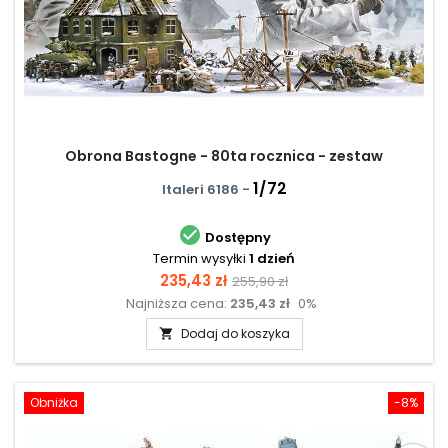
Obrona Bastogne - 80ta rocznica - zestaw
1/72
Italeri 6186 -

Dostępny
Termin wysyłki
1 dzień
Cena
Cena
235,43 zł
255,90 zł
Najniższa cena:
235,43 zł
0%
podstawowa
Dodaj do koszyka

Obniżka
-8%