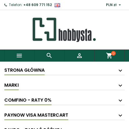

Telefon:
+48 609 771 152
PLN zł
×
Zaloguj
Aby zapisać produkty do Schowka, musisz się
zalogować.
0



shopping_cart
Anuluj
Zaloguj
STRONA GŁÓWNA
MARKI
COMFINO - RATY 0%
PAYNOW VISA MASTERCART