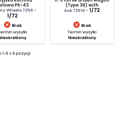
olowa PK-43
(Type 36) with
Zwillingslafette 36
1/72
ary Wheels 7256 -
Ace 72510 -
1/72


Brak
Brak
Termin wysyłki
Termin wysyłki
Nieokreślony
Nieokreślony
1-6 z 6 pozycji