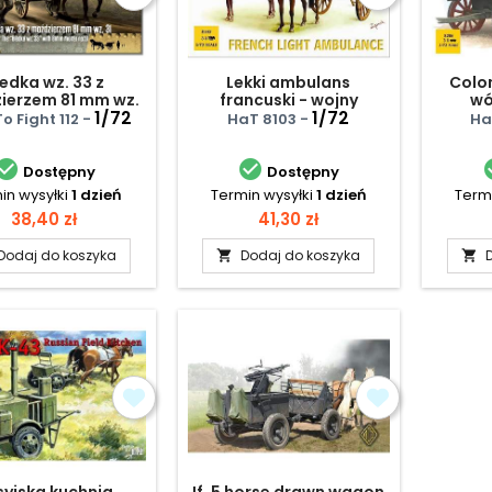
iedka wz. 33 z
Lekki ambulans
Colo
ierzem 81 mm wz.
francuski - wojny
wó
31
1/72
napoleońskie
1/72
To Fight 112 -
HaT 8103 -
Ha


Dostępny
Dostępny
in wysyłki
1 dzień
Termin wysyłki
1 dzień
Termi
Cena
Cena
38,40 zł
41,30 zł
Dodaj do koszyka
Dodaj do koszyka


syjska kuchnia
If. 5 horse drawn wagon