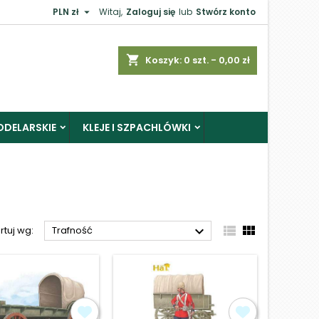

PLN zł
Witaj,
Zaloguj się
lub
Stwórz konto
×
shopping_cart
Koszyk:
0
szt. - 0,00 zł
ODELARSKIE
KLEJE I SZPACHLÓWKI
j



rtuj wg:
Trafność