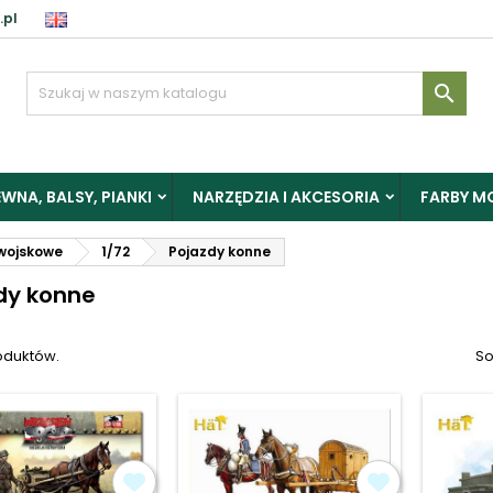
.pl
aloguj

y zapisać produkty do Schowka, musisz się zalogować.
WNA, BALSY, PIANKI
NARZĘDZIA I AKCESORIA
FARBY M
Anuluj
Zalogu
wojskowe
1/72
Pojazdy konne
dy konne
oduktów.
So