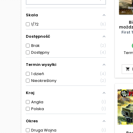
Skala
B
1/72
6
moźdz
First 
Dostępność
Brak
2
Dostępny
4
Term
Termin wysyłki

1 dzień
4
Nieokreślony
2
Kraj
Anglia
1
Polska
1
Okres
Druga Wojna
1
Ro