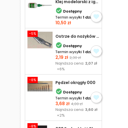
Klej modelarski z igłą 30 ml

Dostępny
Termin wysyłki
1 dzień
Cena
10,50 zł
-5%
Ostrze do nożyków Excel

Dostępny
Termin wysyłki
1 dzień
Cena
Cena
2,19 zł
2,30 zł
podstawowa
Najniższa cena:
2,07 zł
+6%
-8%
Pędzel okrągły 000

Dostępny
Termin wysyłki
1 dzień
Cena
Cena
3,68 zł
4,00 zł
podstawowa
Najniższa cena:
3,60 zł
+2%
-8%