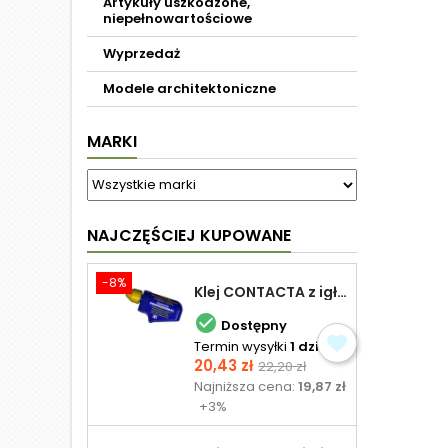
Artykuły uszkodzone,
niepełnowartościowe
Wyprzedaż
Modele architektoniczne
MARKI
NAJCZĘŚCIEJ KUPOWANE
-8%
Klej CONTACTA z igłą do plastiku 25,0 g

Dostępny
Termin wysyłki
1 dzień
Cena
Cena
20,43 zł
22,20 zł
podstawowa
Najniższa cena:
19,87 zł
+3%