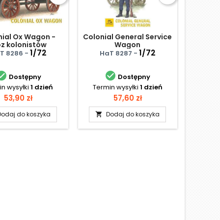
nial Ox Wagon -
Colonial General Service
z kolonistów
Wagon
1/72
1/72
T 8286 -
HaT 8287 -


Dostępny
Dostępny
n wysyłki
1 dzień
Termin wysyłki
1 dzień
Cena
Cena
53,90 zł
57,60 zł
Dodaj do koszyka
Dodaj do koszyka
