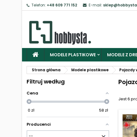
Telefon:
+48 609 771 152
E-mail:
sklep@hobbysta
Z
Ab
MODELE PLASTIKOWE
MODELE Z DRE
Strona główna
Modele plastikowe
Pojazdy 
Filtruj według
Pojaz
Cena
Jest 6 pr
0
zł
58
zł
Producenci