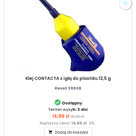
Klej CONTACTA z igłą do plastiku 12,5 g
Revell 39608

Dostępny
Termin wysyłki
3 dni
Cena
Cena
14,99 zł
16,30 zł
Najniższa cena:
14,99 zł
0%
podstawowa
Dodaj do koszyka
