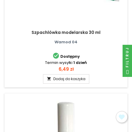
Szpachlówka modelarska 30 ml
Wamod 04
FILTRUJ

Dostępny
Termin wysyłki
1 dzień
Cena
6,49 zł
Dodaj do koszyka
