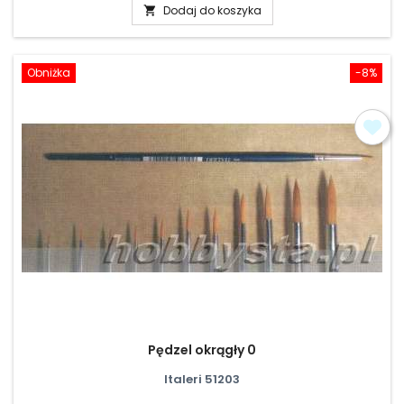
Dodaj do koszyka

Obniżka
-8%
Pędzel okrągły 0
Italeri 51203