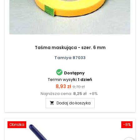
Taśma maskująca - szer. 6 mm
Tamiya 87033

Dostępny
Termin wysyłki
1 dzień
Cena
Cena
8,93 zł
9,70 zł
Najniższa cena:
8,25 zł
+8%
podstawowa
Dodaj do koszyka

Obniżka
-8%