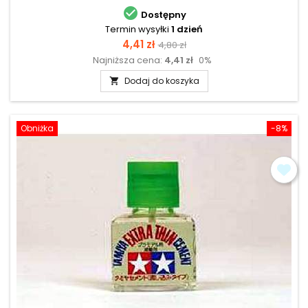

Dostępny
Termin wysyłki
1 dzień
Cena
Cena
4,41 zł
4,80 zł
Najniższa cena:
4,41 zł
0%
podstawowa
Dodaj do koszyka

Obniżka
-8%