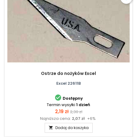
Ostrze do nożyków Excel
Excel 22611B

Dostępny
Termin wysyłki
1 dzień
Cena
Cena
2,19 zł
2,30 zł
Najniższa cena:
2,07 zł
+6%
podstawowa
Dodaj do koszyka
