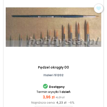
Pędzel okrągły 00
Italeri 51202

Dostępny
Termin wysyłki
1 dzień
Cena
Cena
3,96 zł
4,31 zł
Najniższa cena:
4,23 zł
-6%
podstawowa