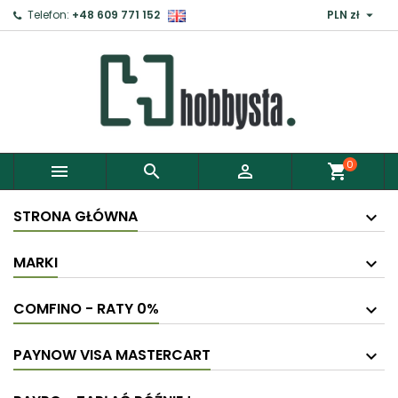

Telefon:
+48 609 771 152
PLN zł
×
Zaloguj
Aby zapisać produkty do Schowka, musisz się
zalogować.
0



shopping_cart
Anuluj
Zaloguj
STRONA GŁÓWNA
MARKI
COMFINO - RATY 0%
PAYNOW VISA MASTERCART