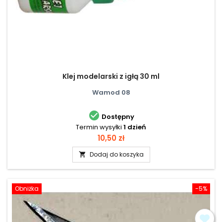
Klej modelarski z igłą 30 ml
Wamod 08

Dostępny
Termin wysyłki
1 dzień
Cena
10,50 zł
Dodaj do koszyka

Obniżka
-5%