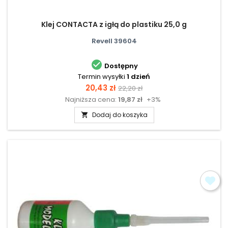
Klej CONTACTA z igłą do plastiku 25,0 g
Revell 39604

Dostępny
Termin wysyłki
1 dzień
Cena
Cena
20,43 zł
22,20 zł
Najniższa cena:
19,87 zł
+3%
podstawowa
Dodaj do koszyka
