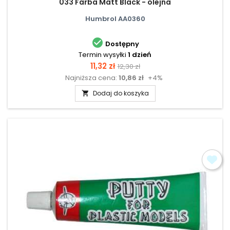
033 Farba Matt Black - olejna
Humbrol AA0360

Dostępny
Termin wysyłki
1 dzień
Cena
Cena
11,32 zł
12,30 zł
Najniższa cena:
10,86 zł
+4%
podstawowa
Dodaj do koszyka
