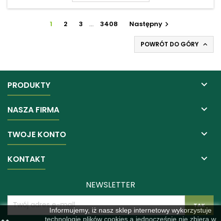
1
2
3
…
3408
Następny

POWRÓT DO GÓRY


PRODUKTY

NASZA FIRMA

TWOJE KONTO

KONTAKT
NEWSLETTER
Informujemy, iż nasz sklep internetowy wykorzystuje
technologię plików cookies a jednocześnie nie zbiera w