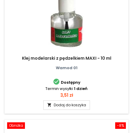
Klej modelarski z pędzelkiem MAXI - 10 ml
Wamod 01

Dostępny
Termin wysyłki
1 dzień
Cena
3,51 zł
Dodaj do koszyka

Obniżka
-8%