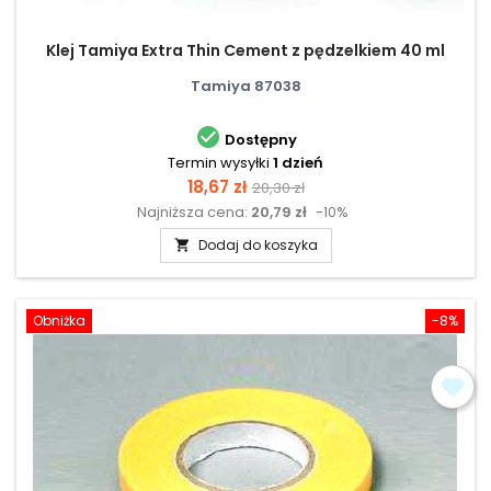
Klej Tamiya Extra Thin Cement z pędzelkiem 40 ml
Tamiya 87038

Dostępny
Termin wysyłki
1 dzień
Cena
Cena
18,67 zł
20,30 zł
Najniższa cena:
20,79 zł
-10%
podstawowa
Dodaj do koszyka

Obniżka
-8%