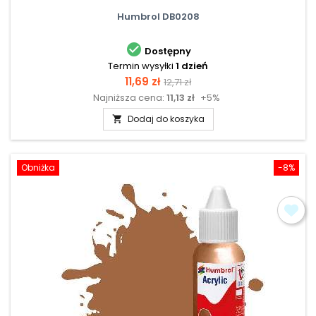
Humbrol DB0208

Dostępny
Termin wysyłki
1 dzień
Cena
Cena
11,69 zł
12,71 zł
Najniższa cena:
11,13 zł
+5%
podstawowa
Dodaj do koszyka

Obniżka
-8%