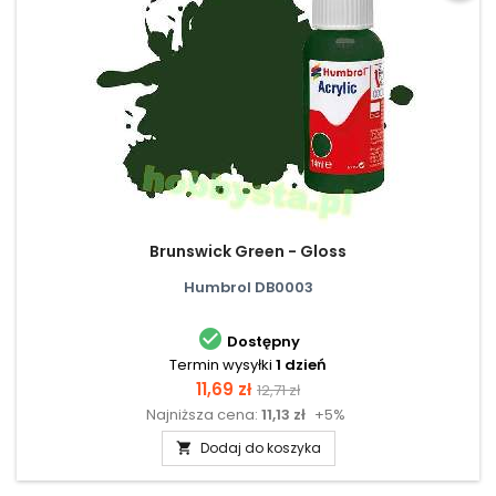
Brunswick Green - Gloss
Humbrol DB0003

Dostępny
Termin wysyłki
1 dzień
Cena
Cena
11,69 zł
12,71 zł
Najniższa cena:
11,13 zł
+5%
podstawowa
Dodaj do koszyka
