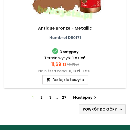
Antique Bronze - Metallic
Humbrol DB0171

Dostępny
Termin wysyłki
1 dzień
Cena
Cena
11,69 zł
12,71 zł
Najniższa cena:
11,13 zł
+5%
podstawowa
Dodaj do koszyka

1
2
3
…
27
Następny

POWRÓT DO GÓRY
