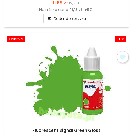
Cena
Cena
11,69 zł
12,71 zł
Najniższa cena:
11,13 zł
+5%
podstawowa
Dodaj do koszyka

Obniżka
-8%
Fluorescent Signal Green Gloss