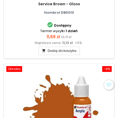
Service Brown - Gloss
Humbrol DB0010

Dostępny
Termin wysyłki
1 dzień
Cena
Cena
11,69 zł
12,71 zł
Najniższa cena:
11,13 zł
+5%
podstawowa
Dodaj do koszyka

Obniżka
-8%