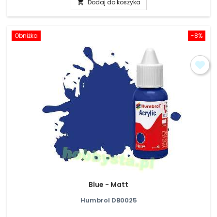
Dodaj do koszyka

Obniżka
-8%
Blue - Matt
Humbrol DB0025