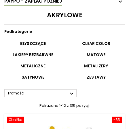
PAYPO - ZAPŁAĆ PÓŹNIEJ
AKRYLOWE
Podkategorie
BŁYSZCZĄCE
CLEAR COLOR
LAKIERY BEZBARWNE
MATOWE
METALICZNE
METALIZERY
SATYNOWE
ZESTAWY

Trafność
Pokazano 1-12 z 315 pozycji
Obniżka
-8%