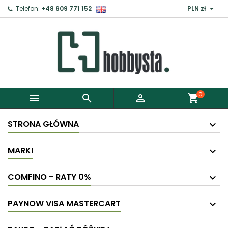

Telefon:
+48 609 771 152
PLN zł
×
Zaloguj
Aby zapisać produkty do Schowka, musisz się
zalogować.
0



shopping_cart
Anuluj
Zaloguj
STRONA GŁÓWNA
MARKI
COMFINO - RATY 0%
PAYNOW VISA MASTERCART