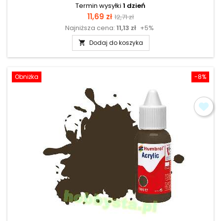
Termin wysyłki
1 dzień
Cena
Cena
11,69 zł
12,71 zł
Najniższa cena:
11,13 zł
+5%
podstawowa
Dodaj do koszyka

Obniżka
-8%