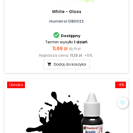
White - Gloss
Humbrol DB0022

Dostępny
Termin wysyłki
1 dzień
Cena
Cena
11,69 zł
12,71 zł
Najniższa cena:
11,13 zł
+5%
podstawowa
Dodaj do koszyka

Obniżka
-8%