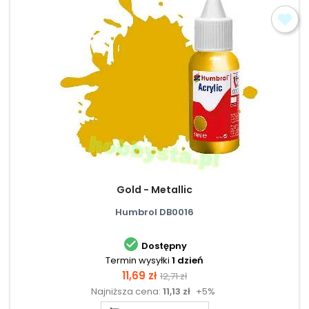
Gold - Metallic
Humbrol DB0016

Dostępny
Termin wysyłki
1 dzień
Cena
Cena
11,69 zł
12,71 zł
Najniższa cena:
11,13 zł
+5%
podstawowa