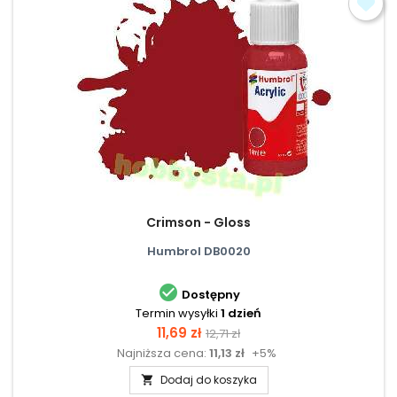
Crimson - Gloss
Humbrol DB0020

Dostępny
Termin wysyłki
1 dzień
Cena
Cena
11,69 zł
12,71 zł
Najniższa cena:
11,13 zł
+5%
podstawowa
Dodaj do koszyka
