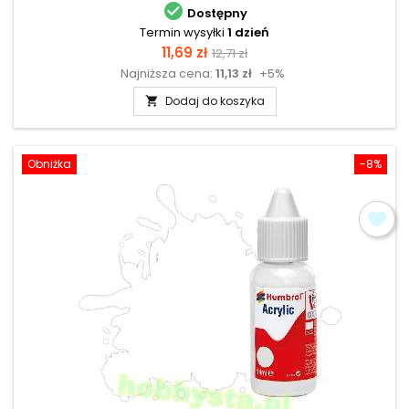

Dostępny
Termin wysyłki
1 dzień
Cena
Cena
11,69 zł
12,71 zł
Najniższa cena:
11,13 zł
+5%
podstawowa
Dodaj do koszyka

Obniżka
-8%