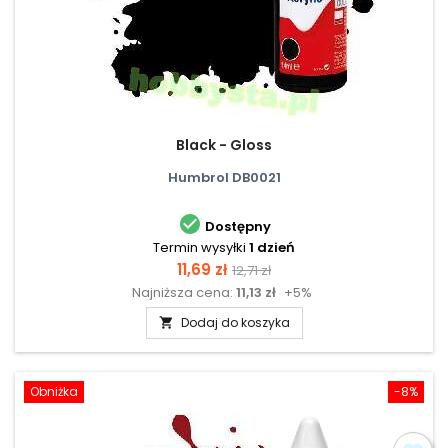
Black - Gloss
Humbrol DB0021

Dostępny
Termin wysyłki
1 dzień
Cena
Cena
11,69 zł
12,71 zł
Najniższa cena:
11,13 zł
+5%
podstawowa
Dodaj do koszyka

Obniżka
-8%