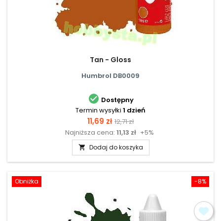
Tan - Gloss
Humbrol DB0009

Dostępny
Termin wysyłki
1 dzień
Cena
Cena
11,69 zł
12,71 zł
Najniższa cena:
11,13 zł
+5%
podstawowa
Dodaj do koszyka

Obniżka
-8%