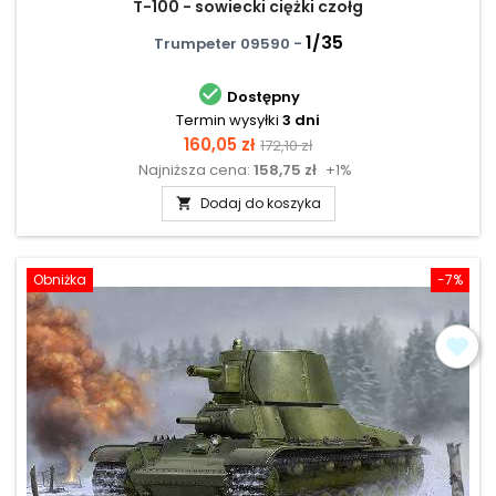
T-100 - sowiecki ciężki czołg
1/35
Trumpeter 09590 -

Dostępny
Termin wysyłki
3 dni
Cena
Cena
160,05 zł
172,10 zł
Najniższa cena:
158,75 zł
+1%
podstawowa
Dodaj do koszyka

Obniżka
-7%