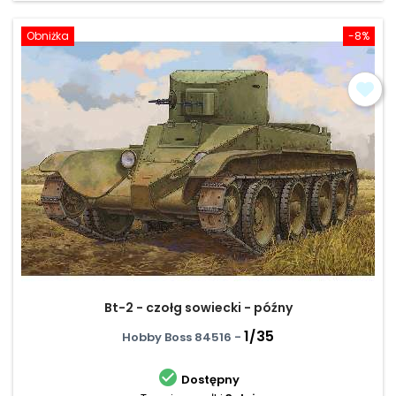
Obniżka
-8%
Bt-2 - czołg sowiecki - późny
1/35
Hobby Boss 84516 -

Dostępny