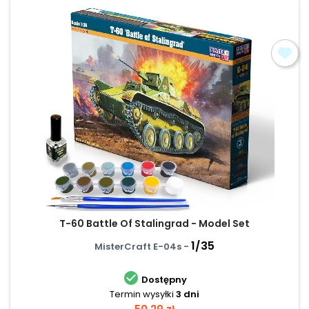
T-60 Battle Of Stalingrad - Model Set
1/35
MisterCraft E-04s -

Dostępny
Termin wysyłki
3 dni
Cena