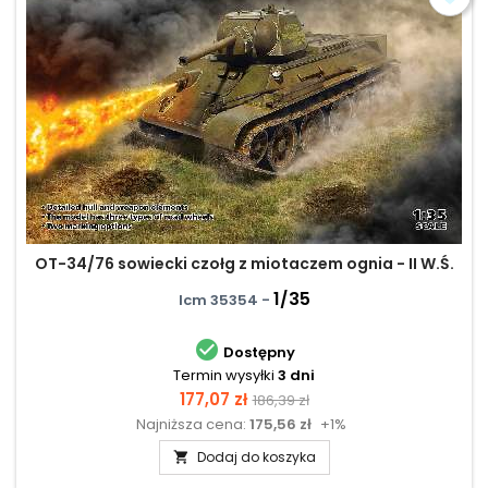
OT-34/76 sowiecki czołg z miotaczem ognia - II W.Ś.
1/35
Icm 35354 -

Dostępny
Termin wysyłki
3 dni
Cena
Cena
177,07 zł
186,39 zł
Najniższa cena:
175,56 zł
+1%
podstawowa
Dodaj do koszyka
