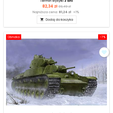
Termin wysyłki
3 dni
Cena
Cena
82,34 zł
89,49 zł
Najniższa cena:
81,24 zł
+1%
podstawowa
Dodaj do koszyka

Obniżka
-7%