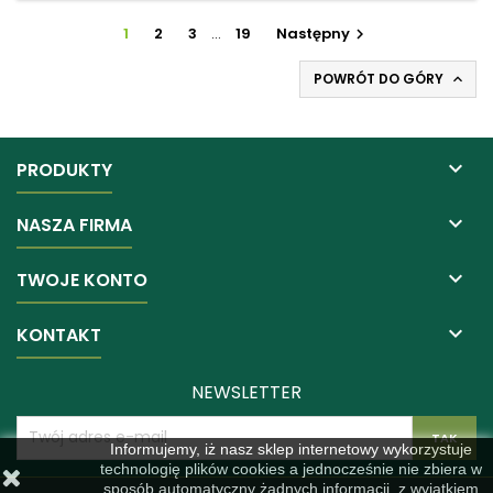
1
2
3
…
19
Następny

POWRÓT DO GÓRY


PRODUKTY

NASZA FIRMA

TWOJE KONTO

KONTAKT
NEWSLETTER
Informujemy, iż nasz sklep internetowy wykorzystuje
technologię plików cookies a jednocześnie nie zbiera w
sposób automatyczny żadnych informacji, z wyjątkiem