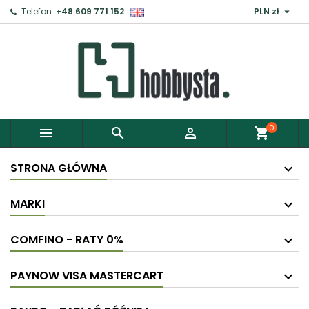

Telefon:
+48 609 771 152
PLN zł
×
Zaloguj
Aby zapisać produkty do Schowka, musisz się
zalogować.
0



shopping_cart
Anuluj
Zaloguj
STRONA GŁÓWNA
MARKI
COMFINO - RATY 0%
PAYNOW VISA MASTERCART