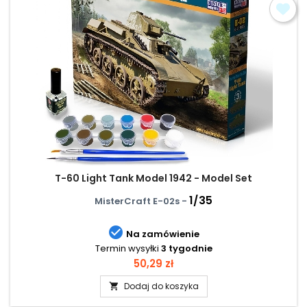
T-60 Light Tank Model 1942 - Model Set
1/35
MisterCraft E-02s -

Na zamówienie
Termin wysyłki
3 tygodnie
Cena
50,29 zł
Dodaj do koszyka
