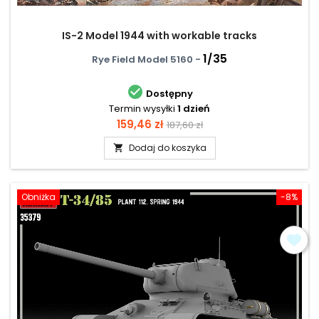
IS-2 Model 1944 with workable tracks
1/35
Rye Field Model 5160 -

Dostępny
Termin wysyłki
1 dzień
Cena
Cena
159,46 zł
187,60 zł
podstawowa
Dodaj do koszyka

Obniżka
-8%