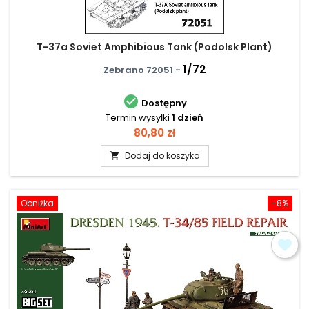
T-37a Soviet Amphibious Tank (Podolsk Plant)
1/72
Zebrano 72051 -

Dostępny
Termin wysyłki
1 dzień
Cena
80,80 zł
Dodaj do koszyka

Obniżka
-8%