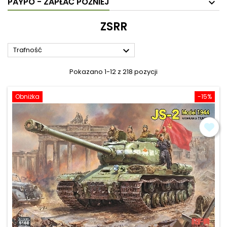
PAYPO - ZAPŁAĆ PÓŹNIEJ
ZSRR

Trafność
Pokazano 1-12 z 218 pozycji
Obniżka
-15%