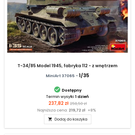
T-34/85 Model 1945, fabryka 112 - z wnętrzem
1/35
MiniArt 37065 -

Dostępny
Termin wysyłki
1 dzień
Cena
Cena
237,82 zł
258,50 zł
Najniższa cena:
219,72 zł
+8%
podstawowa
Dodaj do koszyka
