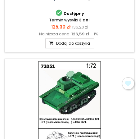

Dostępny
Termin wysyłki
3 dni
Cena
Cena
125,30 zł
136,20 zł
Najniższa cena:
126,59 zł
-1%
podstawowa
Dodaj do koszyka
