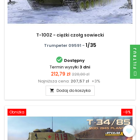
T-100Z - ciężki czołg sowiecki
1/35
Trumpeter 09591 -
FILTRUJ

Dostępny
Termin wysyłki
3 dni
Cena
Cena
212,79 zł
228,80 zł
Najniższa cena:
207,57 zł
+3%
podstawowa
Dodaj do koszyka

Obniżka
-8%