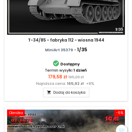
T-34/85 - fabryka 112 - wiosna 1944
1/35
MiniArt 35379 -

Dostępny
Termin wysyłki
1 dzień
Cena
Cena
179,58 zł
195,20 zł
Najniższa cena:
165,92 zł
+8%
podstawowa
Dodaj do koszyka

Obniżka
-5%