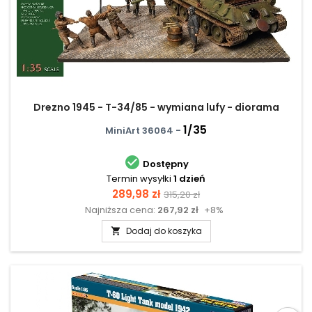
Drezno 1945 - T-34/85 - wymiana lufy - diorama
1/35
MiniArt 36064 -

Dostępny
Termin wysyłki
1 dzień
Cena
Cena
289,98 zł
315,20 zł
Najniższa cena:
267,92 zł
+8%
podstawowa
Dodaj do koszyka
