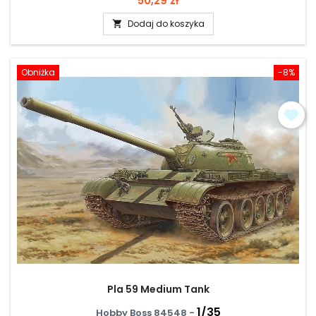
50,29 zł
Dodaj do koszyka

Obniżka
-8%
Pla 59 Medium Tank
1/35
Hobby Boss 84548 -