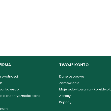
FIRMA
TWOJE KONTO
prywatności
Dane osobowe
in
Zamówienia
 bankowego
Moje pokwitowania - korekty pł
e o autentyczności opinii
Adresy
Kupony
z nami