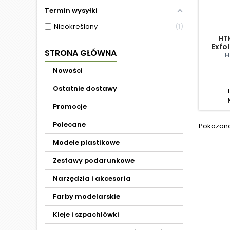
Termin wysyłki
Nieokreślony
1
HT
Exfo
STRONA GŁÓWNA
H
Nowości
Ostatnie dostawy
Promocje
Polecane
Pokazano 
Modele plastikowe
Zestawy podarunkowe
Narzędzia i akcesoria
Farby modelarskie
Kleje i szpachlówki