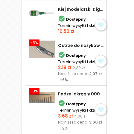
Klej modelarski z igłą 30 ml

Dostępny
Termin wysyłki
1 dzień
Cena
10,50 zł
-5%
Ostrze do nożyków Excel

Dostępny
Termin wysyłki
1 dzień
Cena
Cena
2,19 zł
2,30 zł
podstawowa
Najniższa cena:
2,07 zł
+6%
-8%
Pędzel okrągły 000

Dostępny
Termin wysyłki
1 dzień
Cena
Cena
3,68 zł
4,00 zł
podstawowa
Najniższa cena:
3,60 zł
+2%