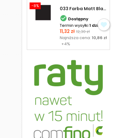
-8%
033 Farba Matt Black - olejna

Dostępny
Termin wysyłki
1 dzień
Cena
Cena
11,32 zł
12,30 zł
podstawowa
Najniższa cena:
10,86 zł
+4%