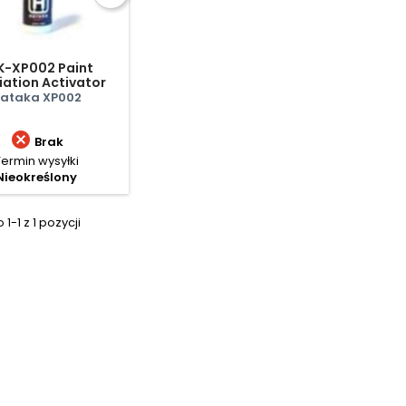
K-XP002 Paint
liation Activator
ataka XP002

Brak
Termin wysyłki
Nieokreślony
1-1 z 1 pozycji