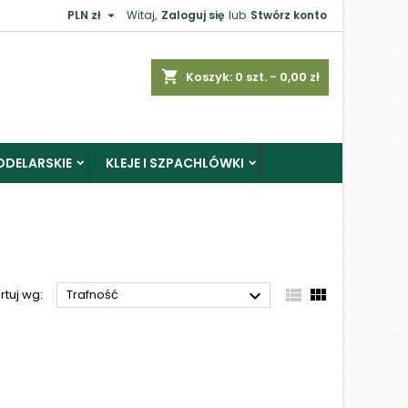

PLN zł
Witaj,
Zaloguj się
lub
Stwórz konto
×
shopping_cart
Koszyk:
0
szt. - 0,00 zł
ODELARSKIE
KLEJE I SZPACHLÓWKI
j



rtuj wg:
Trafność