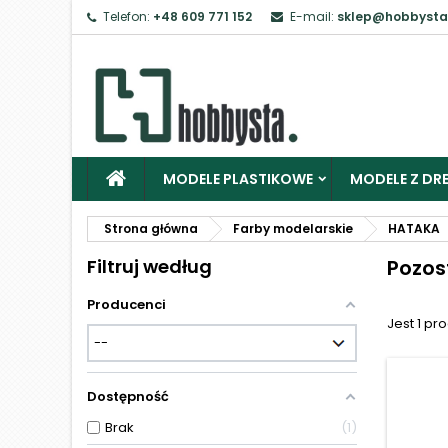
Telefon:
+48 609 771 152
E-mail:
sklep@hobbysta
Z
Ab
MODELE PLASTIKOWE
MODELE Z DRE
Strona główna
Farby modelarskie
HATAKA
Filtruj według
Pozos
Producenci
Jest 1 pro
Dostępność
Brak
1