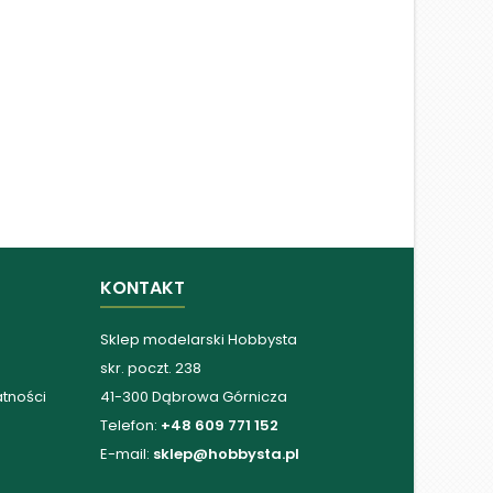
KONTAKT
Sklep modelarski Hobbysta
skr. poczt. 238
atności
41-300 Dąbrowa Górnicza
Telefon:
+48 609 771 152
E-mail:
sklep@hobbysta.pl