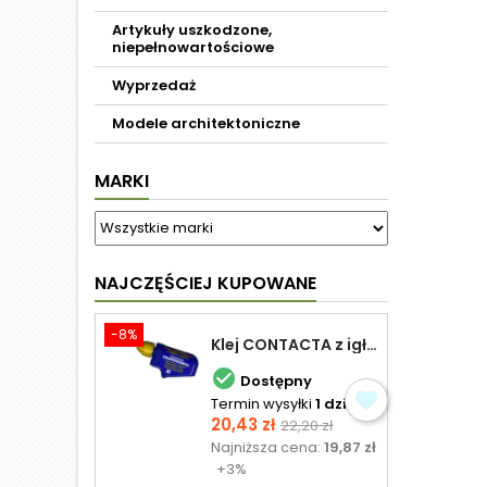
Artykuły uszkodzone,
niepełnowartościowe
Wyprzedaż
Modele architektoniczne
MARKI
NAJCZĘŚCIEJ KUPOWANE
-8%
Klej CONTACTA z igłą do plastiku 25,0 g

Dostępny
Termin wysyłki
1 dzień
Cena
Cena
20,43 zł
22,20 zł
podstawowa
Najniższa cena:
19,87 zł
+3%