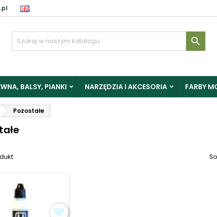
.pl
aloguj

y zapisać produkty do Schowka, musisz się zalogować.
WNA, BALSY, PIANKI
NARZĘDZIA I AKCESORIA
FARBY M
Anuluj
Zalogu
Pozostałe
tałe
dukt.
So