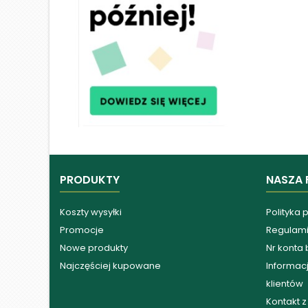
PRODUKTY
NASZA 
Koszty wysyłki
Polityka 
Promocje
Regulam
Nowe produkty
Nr konta
Najczęściej kupowane
Informacj
klientów
Kontakt 