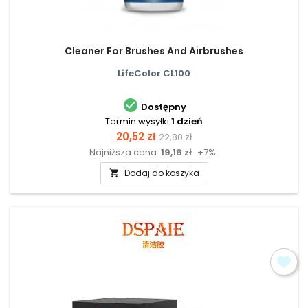
Cleaner For Brushes And Airbrushes
LifeColor CL100

Dostępny
Termin wysyłki
1 dzień
Cena
Cena
20,52 zł
22,80 zł
Najniższa cena:
19,16 zł
+7%
podstawowa
Dodaj do koszyka
