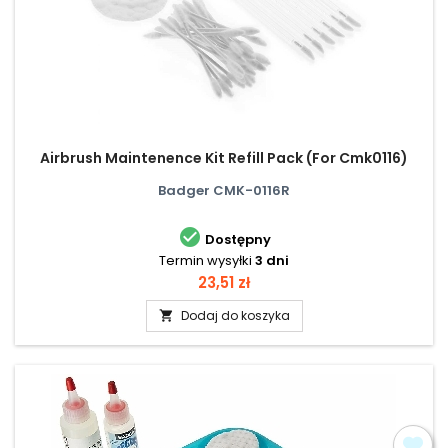
Airbrush Maintenence Kit Refill Pack (For Cmk0116)
Badger CMK-0116R

Dostępny
Termin wysyłki
3 dni
Cena
23,51 zł
Dodaj do koszyka
