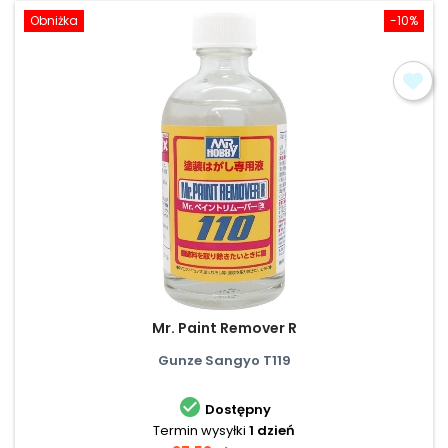
Obniżka
-10%
Mr. Paint Remover R
Gunze Sangyo T119

Dostępny
Termin wysyłki
1 dzień