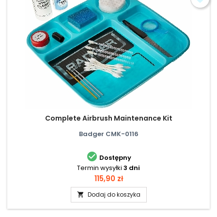
Complete Airbrush Maintenance Kit
Badger CMK-0116

Dostępny
Termin wysyłki
3 dni
Cena
115,90 zł
Dodaj do koszyka
