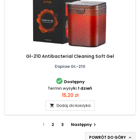
Gl-210 Antibacterial Cleaning Soft Gel
Dspiae GL-210

Dostępny
Termin wysyłki
1 dzień
Cena
15,20 zł
Dodaj do koszyka

1
2
3
Następny

POWRÓT DO GÓRY
