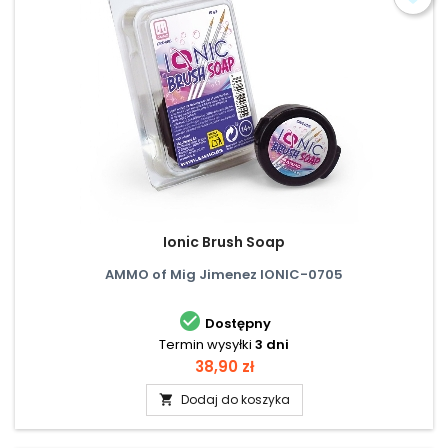
Ionic Brush Soap
AMMO of Mig Jimenez IONIC-0705

Dostępny
Termin wysyłki
3 dni
Cena
38,90 zł
Dodaj do koszyka
