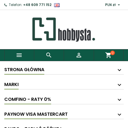

Telefon:
+48 609 771 152
PLN zł
×
Zaloguj
Aby zapisać produkty do Schowka, musisz się
zalogować.
0



shopping_cart
Anuluj
Zaloguj
STRONA GŁÓWNA
MARKI
COMFINO - RATY 0%
PAYNOW VISA MASTERCART