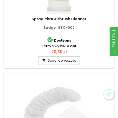
Spray-thru Airbrush Cleaner
Badger STC-002
FILTRUJ

Dostępny
Termin wysyłki
3 dni
Cena
20,30 zł
Dodaj do koszyka
