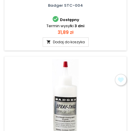
Badger STC-004

Dostępny
Termin wysyłki
3 dni
Cena
31,89 zł
Dodaj do koszyka
