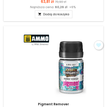
Cena
Cena
63,81 zł
70,90 zł
Najniższa cena:
60,26 zł
+6%
podstawowa
Dodaj do koszyka

Pigment Remover