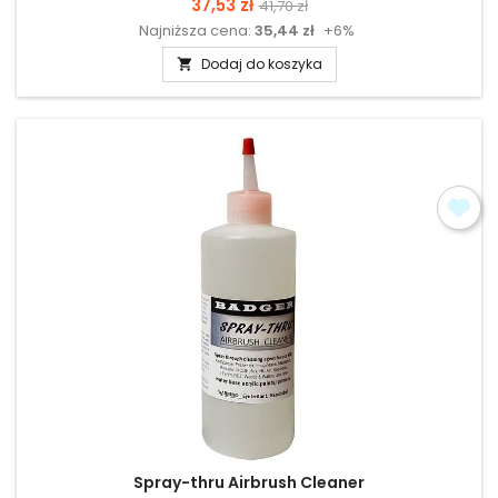
Cena
Cena
37,53 zł
41,70 zł
Najniższa cena:
35,44 zł
+6%
podstawowa
Dodaj do koszyka

Spray-thru Airbrush Cleaner