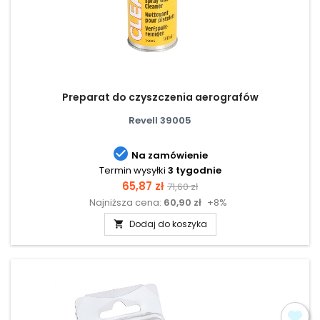
Preparat do czyszczenia aerografów
Revell 39005

Na zamówienie
Termin wysyłki
3 tygodnie
Cena
Cena
65,87 zł
71,60 zł
Najniższa cena:
60,90 zł
+8%
podstawowa
Dodaj do koszyka
