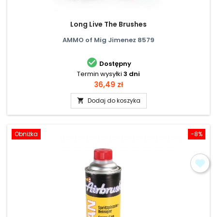
Long Live The Brushes
AMMO of Mig Jimenez 8579

Dostępny
Termin wysyłki
3 dni
Cena
36,49 zł
Dodaj do koszyka

Obniżka
-8%