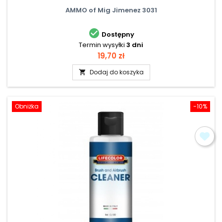
AMMO of Mig Jimenez 3031

Dostępny
Termin wysyłki
3 dni
Cena
19,70 zł
Dodaj do koszyka

Obniżka
-10%