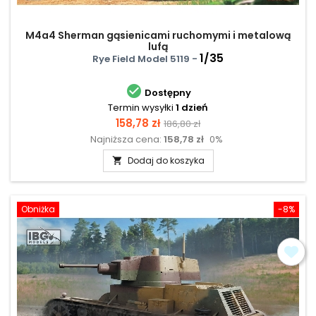
M4a4 Sherman gąsienicami ruchomymi i metalową
lufą
1/35
Rye Field Model 5119 -

Dostępny
Termin wysyłki
1 dzień
Cena
Cena
158,78 zł
186,80 zł
Najniższa cena:
158,78 zł
0%
podstawowa
Dodaj do koszyka

Obniżka
-8%