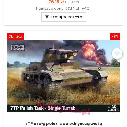
Cena
Cena
76,18 zł
82,80 zł
Najniższa cena:
73,14 zł
+4%
podstawowa
Dodaj do koszyka

Obniżka
-8%
7TP czołg polski z pojednynczą wieżą