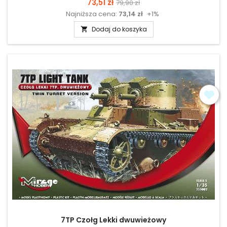
Cena
Cena
73,51 zł
79,90 zł
Najniższa cena:
73,14 zł
+1%
podstawowa
Dodaj do koszyka

7TP Czołg Lekki dwuwieżowy