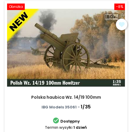
Obniżka
-8%
Polska haubica Wz. 14/19 100mm
1/35
IBG Models 35061 -

Dostępny
Termin wysyłki
1 dzień