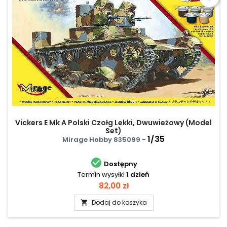
Vickers E Mk A Polski Czołg Lekki, Dwuwieżowy (Model
Set)
1/35
Mirage Hobby 835099 -

Dostępny
Termin wysyłki
1 dzień
Cena
82,00 zł
Dodaj do koszyka
