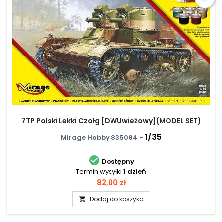
7TP Polski Lekki Czołg [DWUwieżowy](MODEL SET)
1/35
Mirage Hobby 835094 -

Dostępny
Termin wysyłki
1 dzień
Cena
82,00 zł
Dodaj do koszyka
