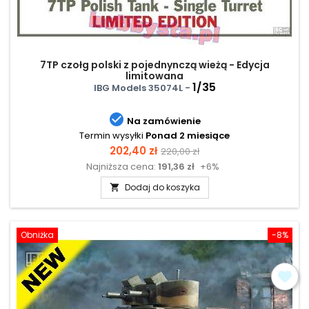
7TP czołg polski z pojednynczą wieżą - Edycja
limitowana
1/35
IBG Models 35074L -

Na zamówienie
Termin wysyłki
Ponad 2 miesiące
Cena
Cena
202,40 zł
220,00 zł
Najniższa cena:
191,36 zł
+6%
podstawowa
Dodaj do koszyka

Obniżka
-8%