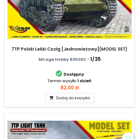
7TP Polski Lekki Czołg [Jednowieżowy](MODEL SET)
1/35
Mirage Hobby 835092 -

Dostępny
Termin wysyłki
1 dzień
Cena
82,00 zł
Dodaj do koszyka
