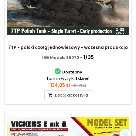
7TP - polski czołg jednowieżowy - wczesna produkcja
1/35
IBG Models 35070 -

Dostępny
Termin wysyłki
1 dzień
Cena
Cena
134,05 zł
145,71 zł
podstawowa
Dodaj do koszyka
