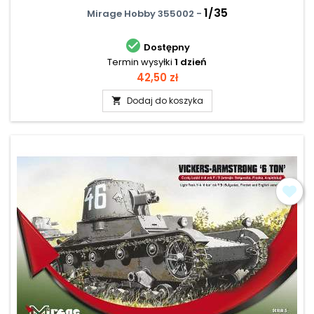
1/35
Mirage Hobby 355002 -

Dostępny
Termin wysyłki
1 dzień
Cena
42,50 zł
Dodaj do koszyka
