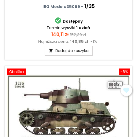
1/35
IBG Models 35069 -

Dostępny
Termin wysyłki
1 dzień
Cena
Cena
140,11 zł
152,30 zł
Najniższa cena:
140,85 zł
-1%
podstawowa
Dodaj do koszyka

Obniżka
-8%