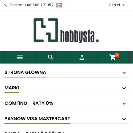

Telefon:
+48 609 771 152
PLN zł
×
Zaloguj
Aby zapisać produkty do Schowka, musisz się
zalogować.
0



shopping_cart
Anuluj
Zaloguj
STRONA GŁÓWNA
MARKI
COMFINO - RATY 0%
PAYNOW VISA MASTERCART