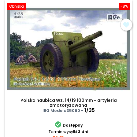
Obniżka
-8%
Polska haubica Wz. 14/19 100mm - artyleria
zmotoryzowana
1/35
IBG Models 35060 -

Dostępny
Termin wysyłki
3 dni