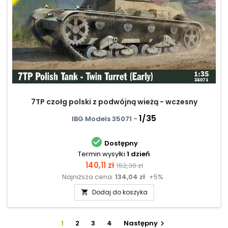
7TP czołg polski z podwójną wieżą - wczesny
1/35
IBG Models 35071 -

Dostępny
Termin wysyłki
1 dzień
Cena
Cena
140,11 zł
152,30 zł
Najniższa cena:
134,04 zł
+5%
podstawowa
Dodaj do koszyka

1
2
3
4
Następny
