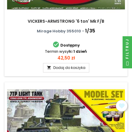
VICKERS-ARMSTRONG '6 ton' Mk F/B
1/35
Mirage Hobby 355010 -
FILTRUJ

Dostępny
Termin wysyłki
1 dzień
Cena
42,50 zł
Dodaj do koszyka
