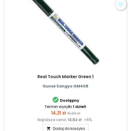
Real Touch Marker Green 1
Gunze Sangyo GM408

Dostępny
Termin wysyłki
1 dzień
Cena
Cena
14,31 zł
15,90 zł
Najniższa cena:
13,52 zł
+6%
podstawowa
Dodaj do koszyka
