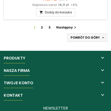
Najniższa cena:
14,11 zł
+6%
podstawowa
Dodaj do koszyka

1
2
3
Następny

POWRÓT DO GÓRY


PRODUKTY

NASZA FIRMA

TWOJE KONTO

KONTAKT
NEWSLETTER