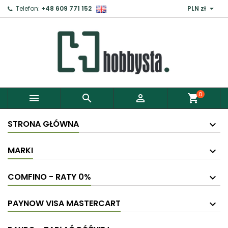

Telefon:
+48 609 771 152
PLN zł
×
Zaloguj
Aby zapisać produkty do Schowka, musisz się
zalogować.
0



shopping_cart
Anuluj
Zaloguj
STRONA GŁÓWNA
MARKI
COMFINO - RATY 0%
PAYNOW VISA MASTERCART