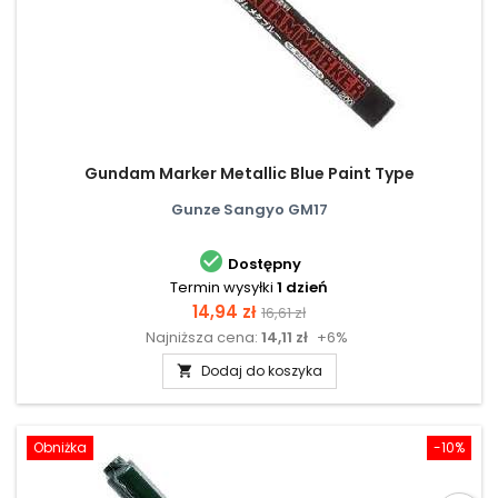
Gundam Marker Metallic Blue Paint Type
Gunze Sangyo GM17

Dostępny
Termin wysyłki
1 dzień
Cena
Cena
14,94 zł
16,61 zł
Najniższa cena:
14,11 zł
+6%
podstawowa
Dodaj do koszyka

Obniżka
-10%