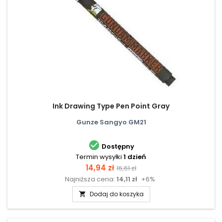
Ink Drawing Type Pen Point Gray
Gunze Sangyo GM21

Dostępny
Termin wysyłki
1 dzień
Cena
Cena
14,94 zł
16,61 zł
Najniższa cena:
14,11 zł
+6%
podstawowa
Dodaj do koszyka
