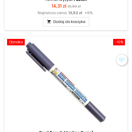
Cena
Cena
14,31 zł
15,90 zł
Najniższa cena:
13,52 zł
+6%
podstawowa
Dodaj do koszyka

Obniżka
-10%