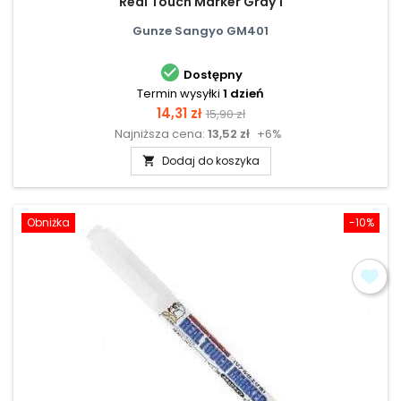
Real Touch Marker Gray 1
Gunze Sangyo GM401

Dostępny
Termin wysyłki
1 dzień
Cena
Cena
14,31 zł
15,90 zł
Najniższa cena:
13,52 zł
+6%
podstawowa
Dodaj do koszyka

Obniżka
-10%