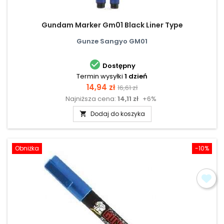
Gundam Marker Gm01 Black Liner Type
Gunze Sangyo GM01

Dostępny
Termin wysyłki
1 dzień
Cena
Cena
14,94 zł
16,61 zł
Najniższa cena:
14,11 zł
+6%
podstawowa
Dodaj do koszyka

Obniżka
-10%