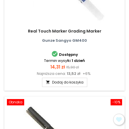
Real Touch Marker Grading Marker
Gunze Sangyo GM400

Dostępny
Termin wysyłki
1 dzień
Cena
Cena
14,31 zł
15,90 zł
Najniższa cena:
13,52 zł
+6%
podstawowa
Dodaj do koszyka

Obniżka
-10%