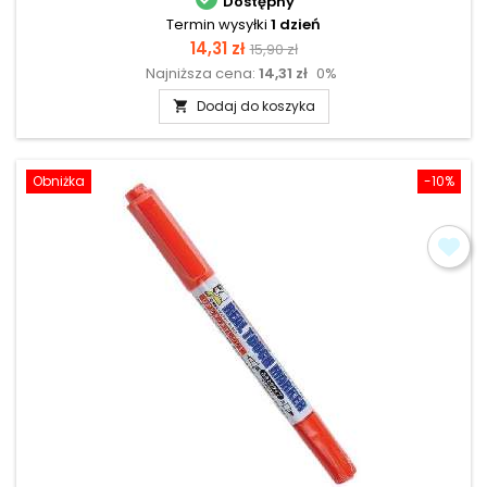
Dostępny
Termin wysyłki
1 dzień
Cena
Cena
14,31 zł
15,90 zł
Najniższa cena:
14,31 zł
0%
podstawowa
Dodaj do koszyka

Obniżka
-10%