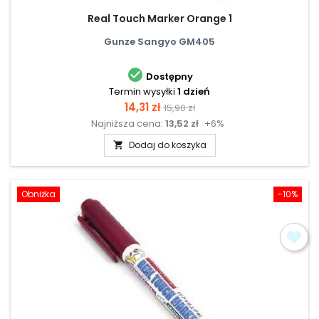
Real Touch Marker Orange 1
Gunze Sangyo GM405

Dostępny
Termin wysyłki
1 dzień
Cena
Cena
14,31 zł
15,90 zł
Najniższa cena:
13,52 zł
+6%
podstawowa
Dodaj do koszyka

Obniżka
-10%