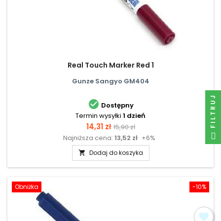
Real Touch Marker Red 1
Gunze Sangyo GM404
FILTRUJ

Dostępny
Termin wysyłki
1 dzień
Cena
Cena
14,31 zł
15,90 zł
Najniższa cena:
13,52 zł
+6%
podstawowa
Dodaj do koszyka

Obniżka
-10%