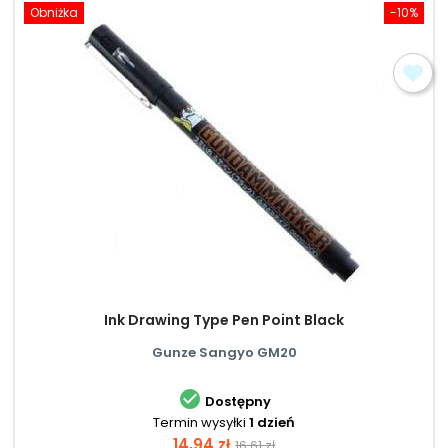
Obniżka
-10%
Ink Drawing Type Pen Point Black
Gunze Sangyo GM20

Dostępny
Termin wysyłki
1 dzień
Cena
Cena
14,94 zł
16,61 zł