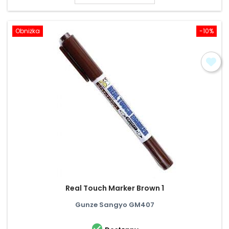
Obniżka
-10%
Real Touch Marker Brown 1
Gunze Sangyo GM407
