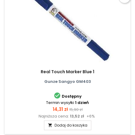
Real Touch Marker Blue 1
Gunze Sangyo GM403

Dostępny
Termin wysyłki
1 dzień
Cena
Cena
14,31 zł
15,90 zł
Najniższa cena:
13,52 zł
+6%
podstawowa
Dodaj do koszyka
