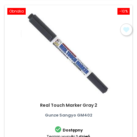
Obniżka
-10%
Real Touch Marker Gray 2
Gunze Sangyo GM402

Dostępny
Termin wysyłki
1 dzień