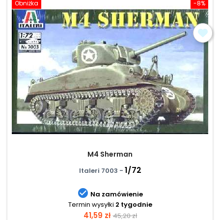
Obniżka
-8%
M4 Sherman
1/72
Italeri 7003 -

Na zamówienie
Termin wysyłki
2 tygodnie
Cena
Cena
41,59 zł
45,20 zł