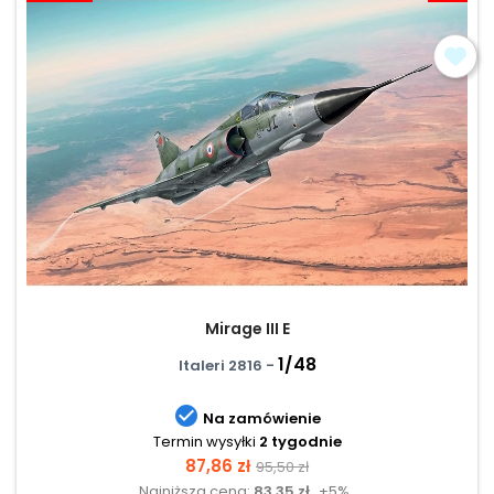
Mirage III E
1/48
Italeri 2816 -

Na zamówienie
Termin wysyłki
2 tygodnie
Cena
Cena
87,86 zł
95,50 zł
Najniższa cena:
83,35 zł
+5%
podstawowa