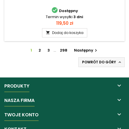

Dostępny
Termin wysyłki
3 dni
Cena
119,50 zł
Dodaj do koszyka

1
2
3
…
298
Następny

POWRÓT DO GÓRY


PRODUKTY

NASZA FIRMA

TWOJE KONTO
