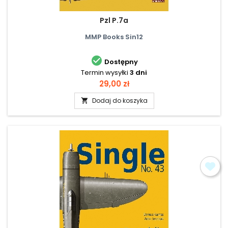
Pzl P.7a
MMP Books Sin12

Dostępny
Termin wysyłki
3 dni
Cena
29,00 zł
Dodaj do koszyka
