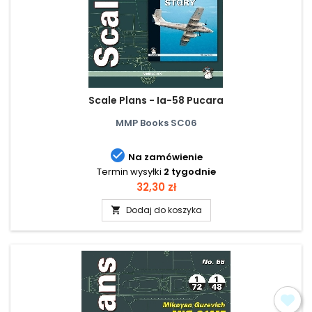
Scale Plans - Ia-58 Pucara
MMP Books SC06

Na zamówienie
Termin wysyłki
2 tygodnie
Cena
32,30 zł
Dodaj do koszyka
