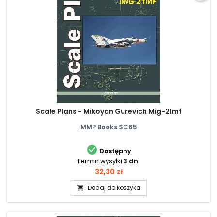
Scale Plans - Mikoyan Gurevich Mig-21mf
MMP Books SC65

Dostępny
Termin wysyłki
3 dni
Cena
32,30 zł
Dodaj do koszyka
