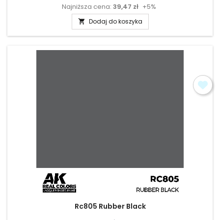
Najniższa cena:
39,47 zł
+5%
podstawowa
Dodaj do koszyka

Rc805 Rubber Black