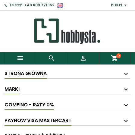

Telefon:
+48 609 771 152
PLN zł
×
Zaloguj
Aby zapisać produkty do Schowka, musisz się
zalogować.
0



shopping_cart
Anuluj
Zaloguj
STRONA GŁÓWNA
MARKI
COMFINO - RATY 0%
PAYNOW VISA MASTERCART