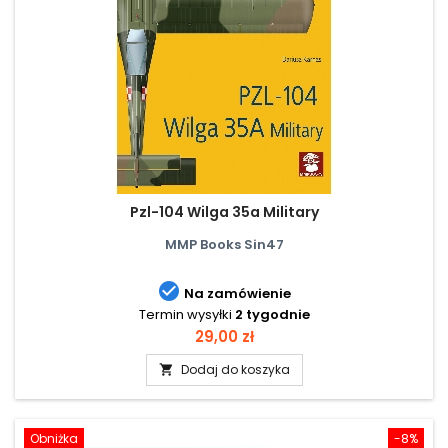
Pzl-104 Wilga 35a Military
MMP Books Sin47

Na zamówienie
Termin wysyłki
2 tygodnie
Cena
29,00 zł
Dodaj do koszyka

Obniżka
-8%