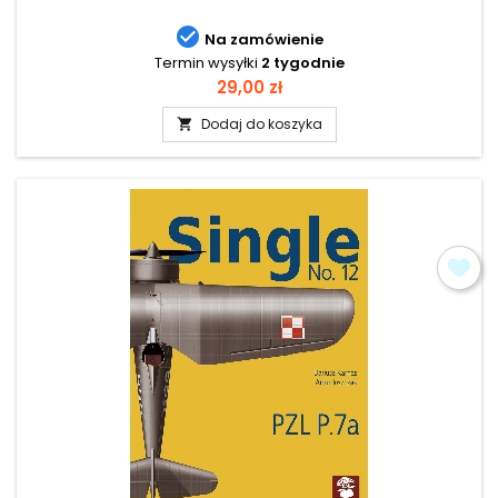

Na zamówienie
Termin wysyłki
2 tygodnie
Cena
29,00 zł
Dodaj do koszyka
