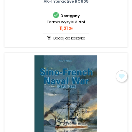
AK-Interactive RC805

Dostępny
Termin wysyłki
3 dni
Cena
11,21 zł
Dodaj do koszyka
