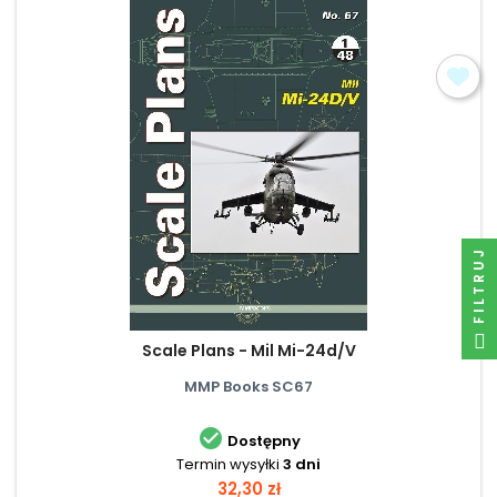
FILTRUJ
Scale Plans - Mil Mi-24d/V
MMP Books SC67

Dostępny
Termin wysyłki
3 dni
Cena
32,30 zł