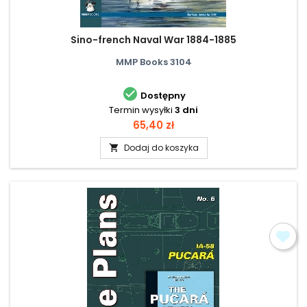
Sino-french Naval War 1884-1885
MMP Books 3104

Dostępny
Termin wysyłki
3 dni
Cena
65,40 zł
Dodaj do koszyka
