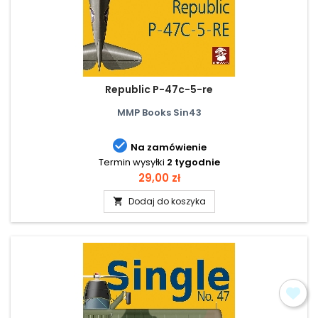
Republic P-47c-5-re
MMP Books Sin43

Na zamówienie
Termin wysyłki
2 tygodnie
Cena
29,00 zł
Dodaj do koszyka
