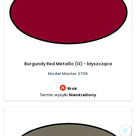
Burgundy Red Metallic (G) - błyszcząca
Model Master 2705

Brak
Termin wysyłki
Nieokreślony