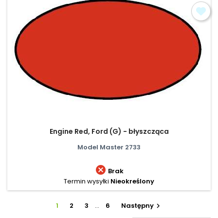
Engine Red, Ford (G) - błyszcząca
Model Master 2733

Brak
Termin wysyłki
Nieokreślony
1
2
3
…
6
Następny
