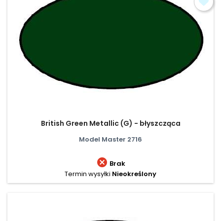
British Green Metallic (G) - błyszcząca
Model Master 2716

Brak
Termin wysyłki
Nieokreślony