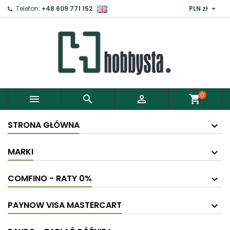

Telefon:
+48 609 771 152
PLN zł
×
Zaloguj
Aby zapisać produkty do Schowka, musisz się
zalogować.
0



shopping_cart
Anuluj
Zaloguj
STRONA GŁÓWNA
MARKI
COMFINO - RATY 0%
PAYNOW VISA MASTERCART