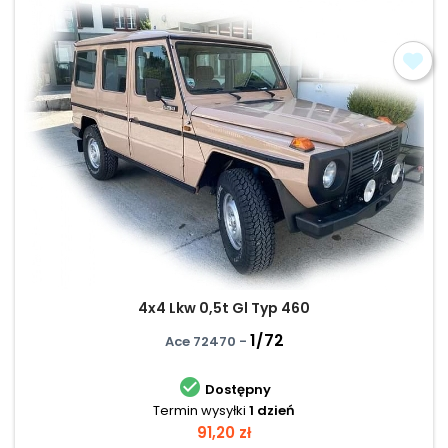
4x4 Lkw 0,5t Gl Typ 460
1/72
Ace 72470 -

Dostępny
Termin wysyłki
1 dzień
Cena
91,20 zł