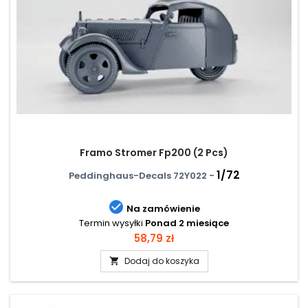
Framo Stromer Fp200 (2 Pcs)
1/72
Peddinghaus-Decals 72Y022 -

Na zamówienie
Termin wysyłki
Ponad 2 miesiące
Cena
58,79 zł
Dodaj do koszyka
