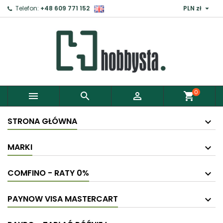

Telefon:
+48 609 771 152
PLN zł
×
Zaloguj
Aby zapisać produkty do Schowka, musisz się
zalogować.
0



shopping_cart
Anuluj
Zaloguj
STRONA GŁÓWNA
MARKI
COMFINO - RATY 0%
PAYNOW VISA MASTERCART