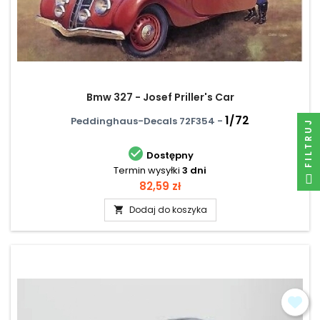
Bmw 327 - Josef Priller's Car
1/72
Peddinghaus-Decals 72F354 -
FILTRUJ

Dostępny
Termin wysyłki
3 dni
Cena
82,59 zł
Dodaj do koszyka
