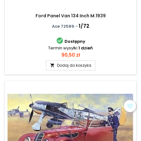
Ford Panel Van 134 Inch M.1939
1/72
Ace 72589 -

Dostępny
Termin wysyłki
1 dzień
Cena
90,50 zł
Dodaj do koszyka
