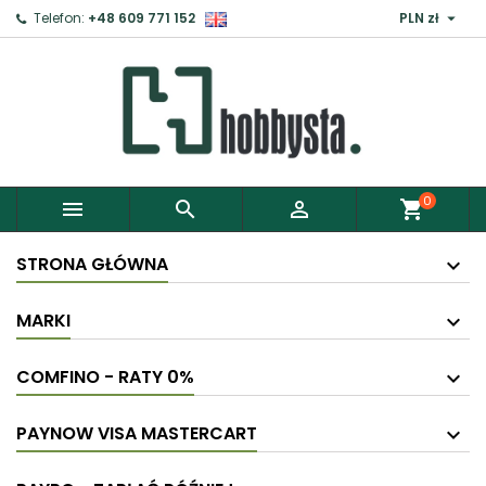

Telefon:
+48 609 771 152
PLN zł
×
Zaloguj
Aby zapisać produkty do Schowka, musisz się
zalogować.
0



shopping_cart
Anuluj
Zaloguj
STRONA GŁÓWNA
MARKI
COMFINO - RATY 0%
PAYNOW VISA MASTERCART