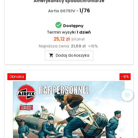
Amerykańscy spadachroniarze
1/76
Airfix 00751V -

Dostępny
Termin wysyłki
1 dzień
Cena
Cena
25,12 zł
27,31 zł
Najniższa cena:
21,59 zł
+16%
podstawowa
Dodaj do koszyka

Obniżka
-8%