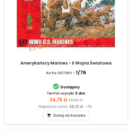
Amerykańscy Marines - II Wojna Światowa
1/76
Airfix 00716V -

Dostępny
Termin wysyłki
3 dni
Cena
Cena
24,75 zł
26,90 zł
Najniższa cena:
25,12 zł
-1%
podstawowa
Dodaj do koszyka
