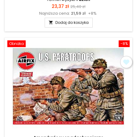
Cena
Cena
23,37 zł
25,40 zł
Najniższa cena:
21,59 zł
+8%
podstawowa
Dodaj do koszyka

Obniżka
-8%