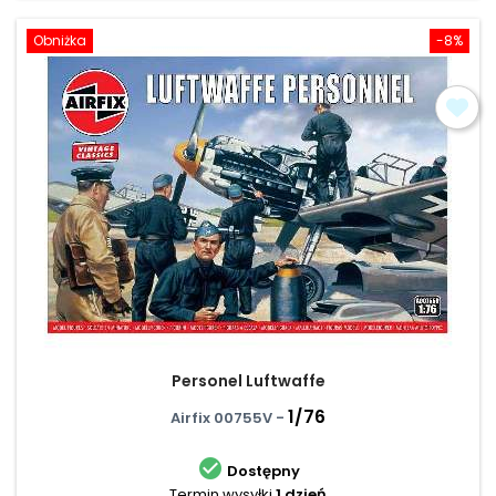
Obniżka
-8%
Personel Luftwaffe
1/76
Airfix 00755V -

Dostępny
Termin wysyłki
1 dzień