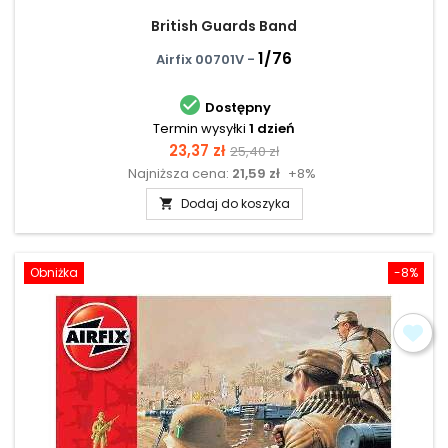
British Guards Band
1/76
Airfix 00701V -

Dostępny
Termin wysyłki
1 dzień
Cena
Cena
23,37 zł
25,40 zł
Najniższa cena:
21,59 zł
+8%
podstawowa
Dodaj do koszyka

Obniżka
-8%