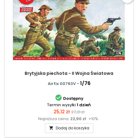
Brytyjska piechota - II Wojna Światowa
1/76
Airfix 00763V -

Dostępny
Termin wysyłki
1 dzień
Cena
Cena
25,12 zł
27,31 zł
Najniższa cena:
22,90 zł
+10%
podstawowa
Dodaj do koszyka
