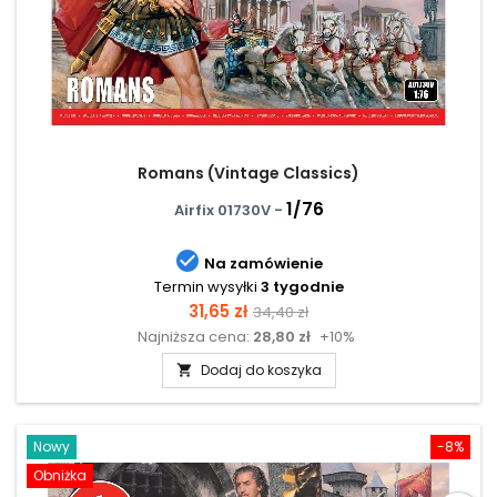
Romans (Vintage Classics)
1/76
Airfix 01730V -

Na zamówienie
Termin wysyłki
3 tygodnie
Cena
Cena
31,65 zł
34,40 zł
Najniższa cena:
28,80 zł
+10%
podstawowa
Dodaj do koszyka

Nowy
-8%
Obniżka