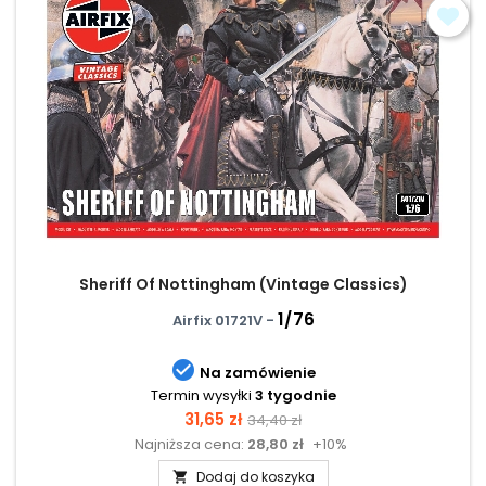
Sheriff Of Nottingham (Vintage Classics)
1/76
Airfix 01721V -

Na zamówienie
Termin wysyłki
3 tygodnie
Cena
Cena
31,65 zł
34,40 zł
Najniższa cena:
28,80 zł
+10%
podstawowa
Dodaj do koszyka
