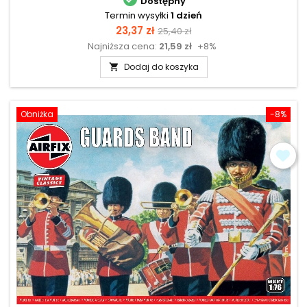
Dostępny
Termin wysyłki
1 dzień
Cena
Cena
23,37 zł
25,40 zł
Najniższa cena:
21,59 zł
+8%
podstawowa
Dodaj do koszyka

Obniżka
-8%