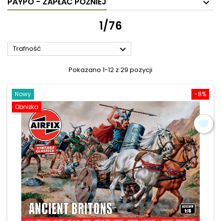
PAYPO - ZAPŁAĆ PÓŹNIEJ
1/76

Trafność
Pokazano 1-12 z 29 pozycji
Nowy
-8%
Obniżka