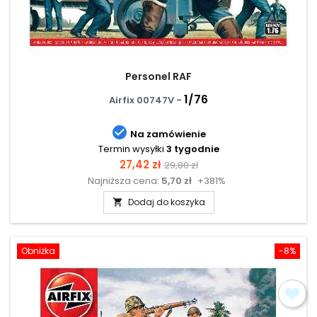
Personel RAF
1/76
Airfix 00747V -

Na zamówienie
Termin wysyłki
3 tygodnie
Cena
Cena
27,42 zł
29,80 zł
Najniższa cena:
5,70 zł
+381%
podstawowa
Dodaj do koszyka

Obniżka
-8%