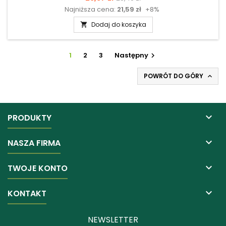
Najniższa cena:
21,59 zł
+8%
podstawowa
Dodaj do koszyka

1
2
3
Następny

POWRÓT DO GÓRY


PRODUKTY

NASZA FIRMA

TWOJE KONTO

KONTAKT
NEWSLETTER