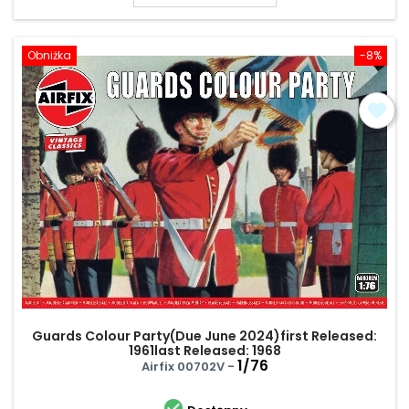
Obniżka
-8%
Guards Colour Party(Due June 2024)first Released:
1961last Released: 1968
1/76
Airfix 00702V -
