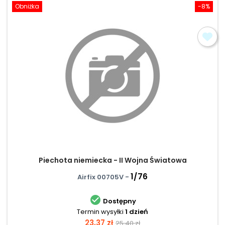
Obniżka
-8%
Piechota niemiecka - II Wojna Światowa
1/76
Airfix 00705V -

Dostępny
Termin wysyłki
1 dzień
Cena
Cena
23,37 zł
25,40 zł