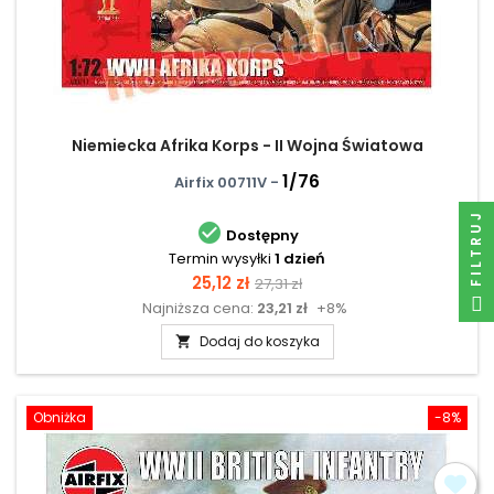
Niemiecka Afrika Korps - II Wojna Światowa
1/76
Airfix 00711V -
FILTRUJ

Dostępny
Termin wysyłki
1 dzień
Cena
Cena
25,12 zł
27,31 zł
Najniższa cena:
23,21 zł
+8%
podstawowa
Dodaj do koszyka

Obniżka
-8%