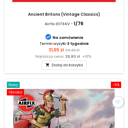
Ancient Britons (Vintage Classics)
1/76
Airfix 01734V -

Na zamówienie
Termin wysyłki
3 tygodnie
Cena
Cena
31,65 zł
34,40 zł
Najniższa cena:
28,80 zł
+10%
podstawowa
Dodaj do koszyka

Nowy
-8%
Obniżka