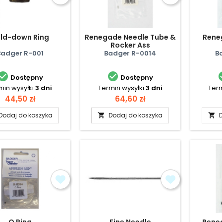
ld-down Ring
Renegade Needle Tube &
Rene
Rocker Ass
Badger R-001
Badger R-0014
B


Dostępny
Dostępny
min wysyłki
3 dni
Termin wysyłki
3 dni
Term
Cena
Cena
44,50 zł
64,60 zł
Dodaj do koszyka
Dodaj do koszyka


O Ring
Fine Needle
Rene