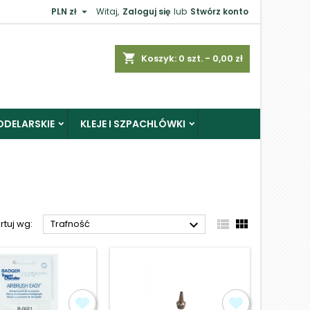

PLN zł
Witaj,
Zaloguj się
lub
Stwórz konto
×
shopping_cart
Koszyk:
0
szt. - 0,00 zł
ODELARSKIE
KLEJE I SZPACHLÓWKI
j



rtuj wg:
Trafność