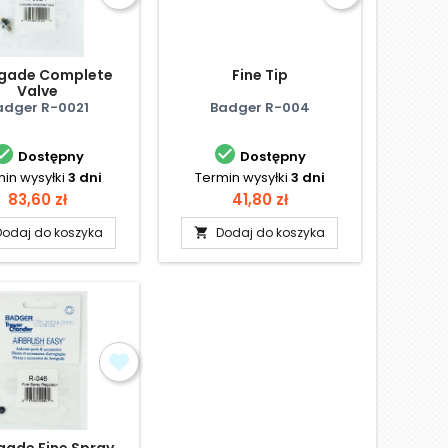
gade Complete
Fine Tip
Valve
adger R-0021
Badger R-004


Dostępny
Dostępny
in wysyłki
3 dni
Termin wysyłki
3 dni
Cena
Cena
83,60 zł
41,80 zł
Dodaj do koszyka
Dodaj do koszyka

gade Fine Spray