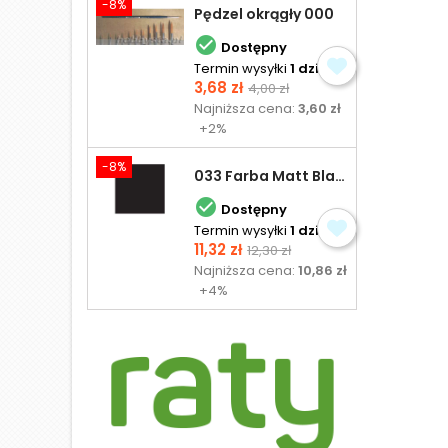
-8%
Pędzel okrągły 000

Dostępny
Termin wysyłki
1 dzień
Cena
Cena
3,68 zł
4,00 zł
podstawowa
Najniższa cena:
3,60 zł
+2%
-8%
033 Farba Matt Black - olejna

Dostępny
Termin wysyłki
1 dzień
Cena
Cena
11,32 zł
12,30 zł
podstawowa
Najniższa cena:
10,86 zł
+4%