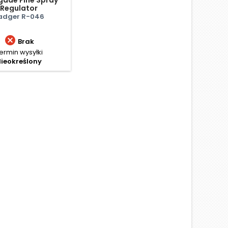
Regulator
adger R-046

Brak
ermin wysyłki
ieokreślony