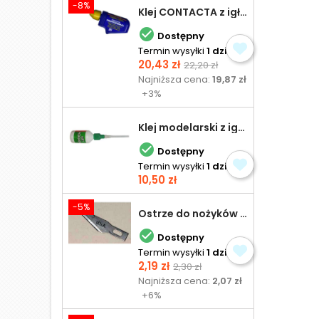
-8%
Klej CONTACTA z igłą do plastiku 25,0 g

Dostępny
Termin wysyłki
1 dzień
Cena
Cena
20,43 zł
22,20 zł
podstawowa
Najniższa cena:
19,87 zł
+3%
Klej modelarski z igłą 30 ml

Dostępny
Termin wysyłki
1 dzień
Cena
10,50 zł
-5%
Ostrze do nożyków Excel

Dostępny
Termin wysyłki
1 dzień
Cena
Cena
2,19 zł
2,30 zł
podstawowa
Najniższa cena:
2,07 zł
+6%