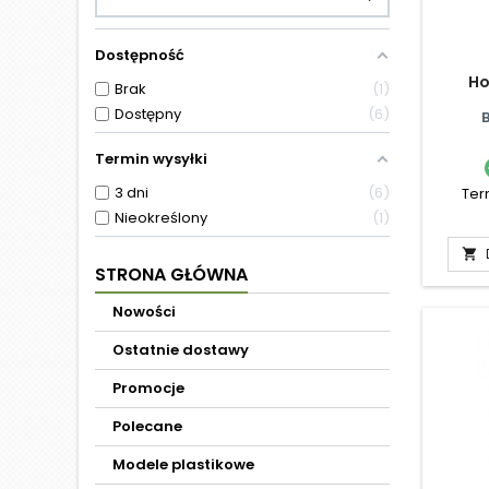
Dostępność
Ho
Brak
1
Dostępny
6
Termin wysyłki
3 dni
6
Ter
Nieokreślony
1

STRONA GŁÓWNA
Nowości
Ostatnie dostawy
Promocje
Polecane
Modele plastikowe