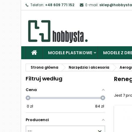
Telefon:
+48 609 771 152
E-mail:
sklep@hobbysta
Z
Ab
MODELE PLASTIKOWE
MODELE Z DRE
Strona główna
Narzędzia i akcesoria
Aerog
Filtruj według
Rene
Cena
Jest 7 pr
0
zł
84
zł
Producenci