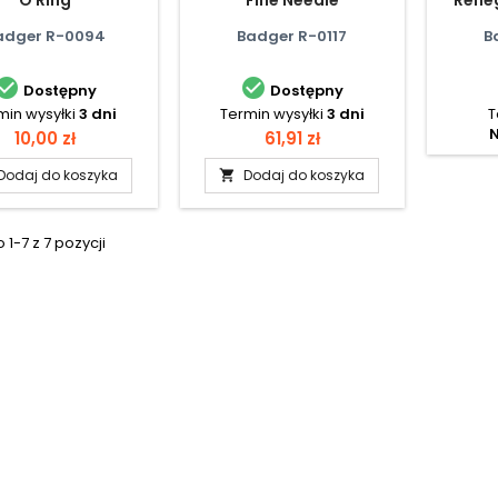
adger R-0094
Badger R-0117
B


Dostępny
Dostępny
min wysyłki
3 dni
Termin wysyłki
3 dni
T
N
Cena
Cena
10,00 zł
61,91 zł
Dodaj do koszyka
Dodaj do koszyka

1-7 z 7 pozycji