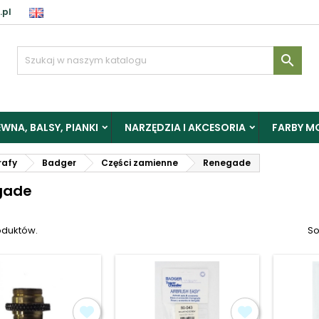
.pl
aloguj

y zapisać produkty do Schowka, musisz się zalogować.
WNA, BALSY, PIANKI
NARZĘDZIA I AKCESORIA
FARBY M
Anuluj
Zalogu
rafy
Badger
Części zamienne
Renegade
gade
oduktów.
So