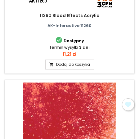
11260 Blood Effects Acrylic
AK-Interactive 11260

Dostępny
Termin wysyłki
3 dni
Cena
11,21 zł
Dodaj do koszyka
