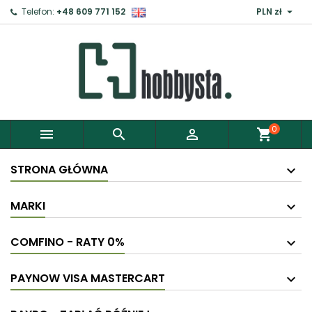

Telefon:
+48 609 771 152
PLN zł
×
Zaloguj
Aby zapisać produkty do Schowka, musisz się
zalogować.
0



shopping_cart
Anuluj
Zaloguj
STRONA GŁÓWNA
MARKI
COMFINO - RATY 0%
PAYNOW VISA MASTERCART