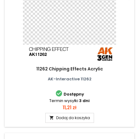
11262 Chipping Effects Acrylic
AK-Interactive 11262

Dostępny
Termin wysyłki
3 dni
Cena
11,21 zł
Dodaj do koszyka
