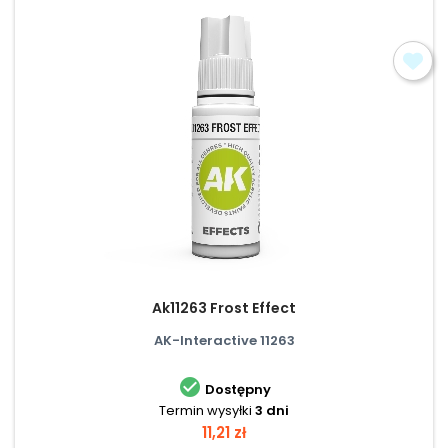
Ak11263 Frost Effect
AK-Interactive 11263

Dostępny
Termin wysyłki
3 dni
Cena
11,21 zł