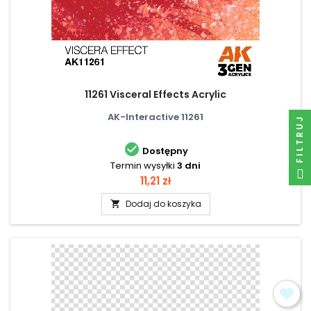
11261 Visceral Effects Acrylic
AK-Interactive 11261
FILTRUJ

Dostępny
Termin wysyłki
3 dni
Cena
11,21 zł
Dodaj do koszyka
