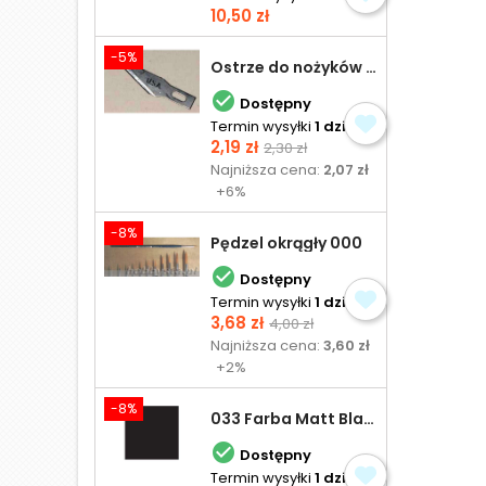
Cena
10,50 zł
-5%
Ostrze do nożyków Excel

Dostępny
Termin wysyłki
1 dzień
Cena
Cena
2,19 zł
2,30 zł
podstawowa
Najniższa cena:
2,07 zł
+6%
-8%
Pędzel okrągły 000

Dostępny
Termin wysyłki
1 dzień
Cena
Cena
3,68 zł
4,00 zł
podstawowa
Najniższa cena:
3,60 zł
+2%
-8%
033 Farba Matt Black - olejna

Dostępny
Termin wysyłki
1 dzień