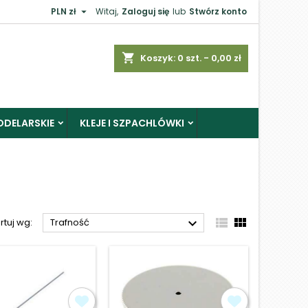

PLN zł
Witaj,
Zaloguj się
lub
Stwórz konto
×
shopping_cart
Koszyk:
0
szt. - 0,00 zł
ODELARSKIE
KLEJE I SZPACHLÓWKI
j



rtuj wg:
Trafność