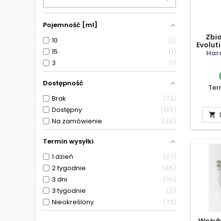
Pojemność [ml]
Zbio
10
1
Evoluti
15
1
Har
3
1
Dostępność
Ter
Brak
73
Dostępny
103

Na zamówienie
48
Termin wysyłki
1 dzień
27
2 tygodnie
46
3 dni
76
3 tygodnie
2
Nieokreślony
73
Wężyk