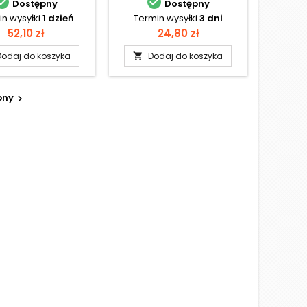


Dostępny
Dostępny
n wysyłki
1 dzień
Termin wysyłki
3 dni
Cena
Cena
52,10 zł
24,80 zł
Dodaj do koszyka
Dodaj do koszyka

pny
