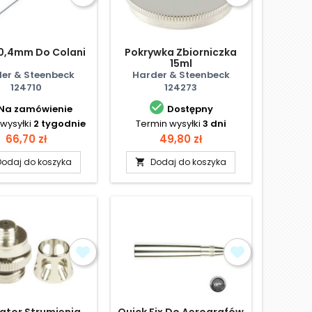
 0,4mm Do Colani
Pokrywka Zbiorniczka
15ml
er & Steenbeck
Harder & Steenbeck
124710
124273

Na zamówienie
Dostępny
wysyłki
2 tygodnie
Termin wysyłki
3 dni
Cena
Cena
66,70 zł
49,80 zł
Dodaj do koszyka
Dodaj do koszyka

ator Strumienia
Quick Fix Do Aerografów