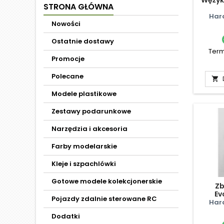
STRONA GŁÓWNA
Har
Nowości
Ostatnie dostawy
Term
Promocje
Polecane

Modele plastikowe
Zestawy podarunkowe
Narzędzia i akcesoria
Farby modelarskie
Kleje i szpachlówki
Gotowe modele kolekcjonerskie
Zb
Ev
Pojazdy zdalnie sterowane RC
Har
Dodatki