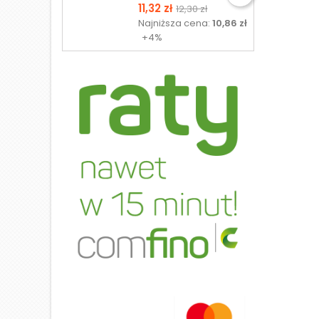
Cena
Cena
11,32 zł
12,30 zł
podstawowa
Najniższa cena:
10,86 zł
+4%