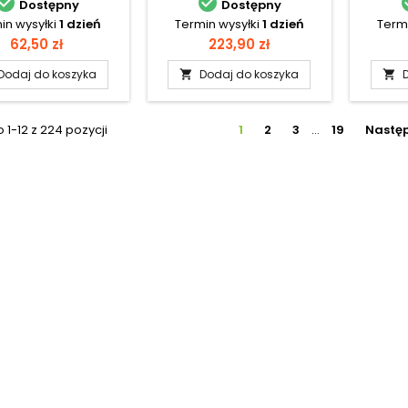


Dostępny
Dostępny
in wysyłki
1 dzień
Termin wysyłki
1 dzień
Termi
Cena
Cena
62,50 zł
223,90 zł
Dodaj do koszyka
Dodaj do koszyka


1-12 z 224 pozycji
1
2
3
…
19
Nastę