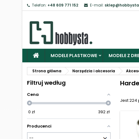
Telefon:
+48 609 771 152
E-mail:
sklep@hobbysta
Z
Ab
MODELE PLASTIKOWE
MODELE Z DRE
Strona główna
Narzędzia i akcesoria
Akces
Filtruj według
Harde
Cena
Jest 224
0
zł
392
zł
Producenci