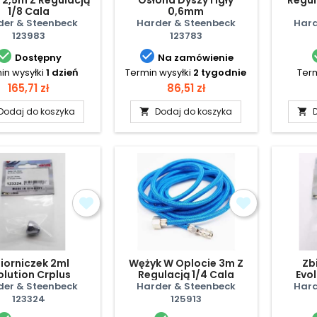
1/8 Cala
0,6mm
der & Steenbeck
Harder & Steenbeck
Hard
123983
123783


Dostępny
Na zamówienie
in wysyłki
1 dzień
Termin wysyłki
2 tygodnie
Term
Cena
Cena
165,71 zł
86,51 zł
Dodaj do koszyka
Dodaj do koszyka


iorniczek 2ml
Wężyk W Oplocie 3m Z
Zb
olution Crplus
Regulacją 1/4 Cala
Evol
der & Steenbeck
Harder & Steenbeck
Hard
123324
125913