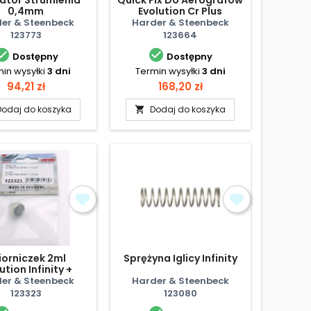
0,4mm
Evolution Cr Plus
er & Steenbeck
Harder & Steenbeck
123773
123664


Dostępny
Dostępny
in wysyłki
3 dni
Termin wysyłki
3 dni
Cena
Cena
94,21 zł
168,20 zł
Dodaj do koszyka
Dodaj do koszyka

iorniczek 2ml
Sprężyna Iglicy Infinity
ution Infinity +
Colani
er & Steenbeck
Harder & Steenbeck
123323
123080