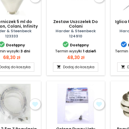
rniczek 5 ml do
Zestaw Uszczelek Do
Iglica
on, Colani, Infinity
Colani
der & Steenbeck
Harder & Steenbeck
Hard
123333
124910



Dostępny
Dostępny
min wysyłki
3 dni
Termin wysyłki
1 dzień
Termin 
Cena
Cena
68,30 zł
48,30 zł
Dodaj do koszyka
Dodaj do koszyka


 2,5m Z Regulacją
Osłona Dyszy I Igły
Regul