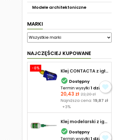
Modele architektoniczne
MARKI
NAJCZĘŚCIEJ KUPOWANE
-8%
Klej CONTACTA z igłą do plastiku 25,0 g

Dostępny
Termin wysyłki
1 dzień
Cena
Cena
20,43 zł
22,20 zł
podstawowa
Najniższa cena:
19,87 zł
+3%
Klej modelarski z igłą 30 ml

Dostępny
Termin wysyłki
1 dzień