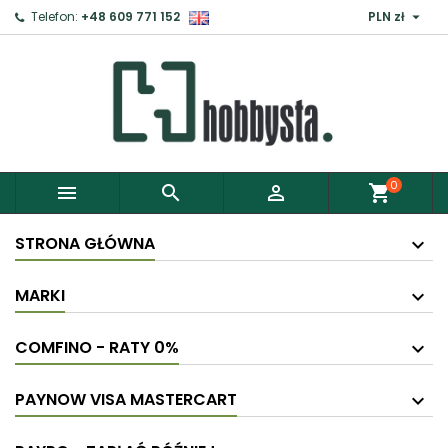

Telefon:
+48 609 771 152
PLN zł
×
Zaloguj
Aby zapisać produkty do Schowka, musisz się
zalogować.
0



shopping_cart
Anuluj
Zaloguj
STRONA GŁÓWNA
MARKI
COMFINO - RATY 0%
PAYNOW VISA MASTERCART