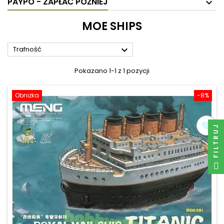
PAYPO - ZAPŁAĆ PÓŹNIEJ
MOE SHIPS

Trafność
Pokazano 1-1 z 1 pozycji
Obniżka
-8%
FILTRUJ