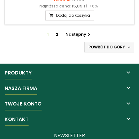
Najniższa cena:
15,89 zł
+6%
podstawowa
Dodaj do koszyka

1
2
Następny

POWRÓT DO GÓRY


PRODUKTY

NASZA FIRMA

TWOJE KONTO

KONTAKT
NEWSLETTER