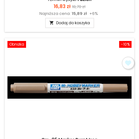
Cena
Cena
16,83 zł
18,70 zł
Najniższa cena:
15,89 zł
+6%
podstawowa
Dodaj do koszyka

Obniżka
-10%