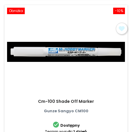
Obniżka
-10%
Cm-100 Shade Off Marker
Gunze Sangyo CM100

Dostępny
Termin wysyłki
1 dzień