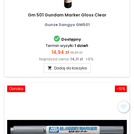
Gm 501 Gundam Marker Gloss Clear
Gunze Sangyo GM501

Dostępny
Termin wysyłki
1 dzień
Cena
Cena
14,94 zł
16,61 zł
Najniższa cena:
14,11 zł
+6%
podstawowa
Dodaj do koszyka

Obniżka
-10%