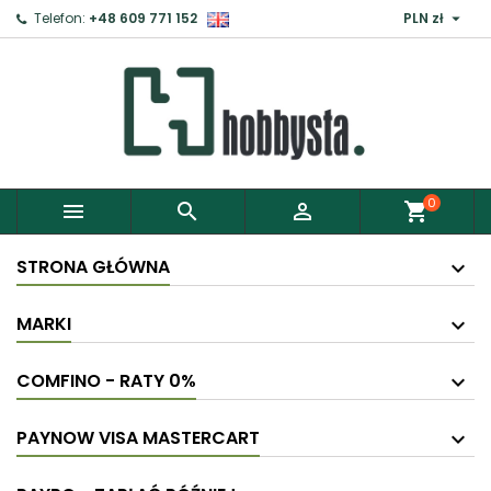

Telefon:
+48 609 771 152
PLN zł
×
Zaloguj
Aby zapisać produkty do Schowka, musisz się
zalogować.
0



shopping_cart
Anuluj
Zaloguj
STRONA GŁÓWNA
MARKI
COMFINO - RATY 0%
PAYNOW VISA MASTERCART