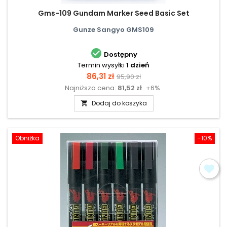
Gms-109 Gundam Marker Seed Basic Set
Gunze Sangyo GMS109

Dostępny
Termin wysyłki
1 dzień
Cena
Cena
86,31 zł
95,90 zł
Najniższa cena:
81,52 zł
+6%
podstawowa
Dodaj do koszyka

Obniżka
-10%