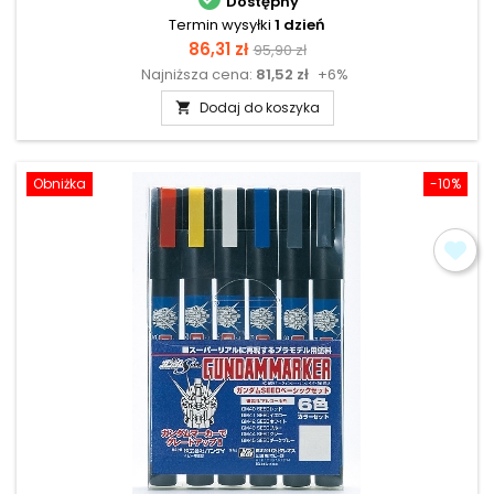
Dostępny
Termin wysyłki
1 dzień
Cena
Cena
86,31 zł
95,90 zł
Najniższa cena:
81,52 zł
+6%
podstawowa
Dodaj do koszyka

Obniżka
-10%