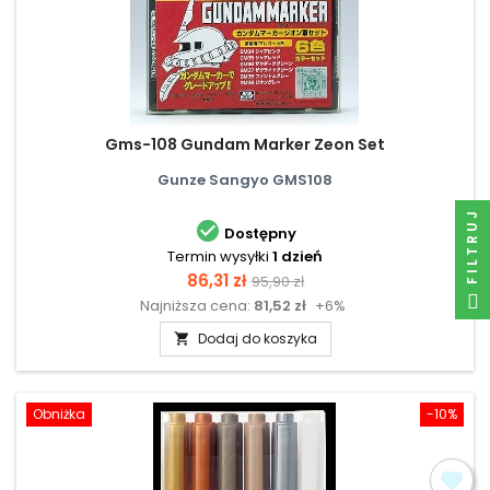
Gms-108 Gundam Marker Zeon Set
Gunze Sangyo GMS108
FILTRUJ

Dostępny
Termin wysyłki
1 dzień
Cena
Cena
86,31 zł
95,90 zł
Najniższa cena:
81,52 zł
+6%
podstawowa
Dodaj do koszyka

Obniżka
-10%