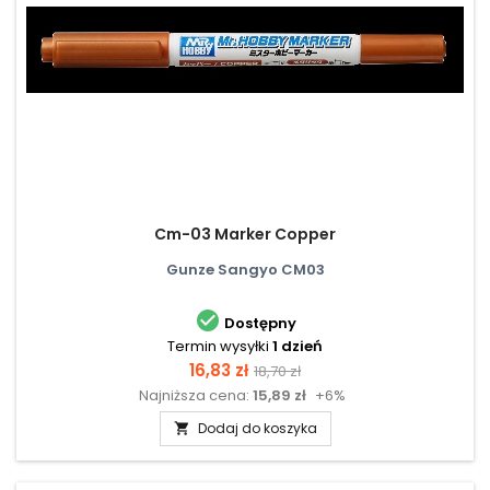
Cm-03 Marker Copper
Gunze Sangyo CM03

Dostępny
Termin wysyłki
1 dzień
Cena
Cena
16,83 zł
18,70 zł
Najniższa cena:
15,89 zł
+6%
podstawowa
Dodaj do koszyka
