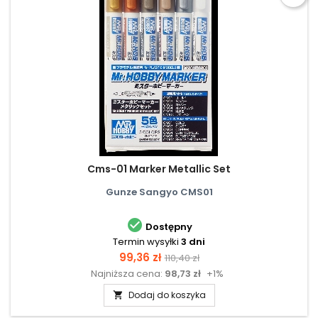
Cms-01 Marker Metallic Set
Gunze Sangyo CMS01

Dostępny
Termin wysyłki
3 dni
Cena
Cena
99,36 zł
110,40 zł
Najniższa cena:
98,73 zł
+1%
podstawowa
Dodaj do koszyka
