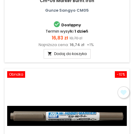
Cm-05 Marker Burnt Iron
Gunze Sangyo CM05

Dostępny
Termin wysyłki
1 dzień
Cena
Cena
16,83 zł
18,70 zł
Najniższa cena:
16,74 zł
+1%
podstawowa
Dodaj do koszyka

Obniżka
-10%