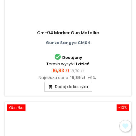
Cm-04 Marker Gun Metallic
Gunze Sangyo CM04

Dostępny
Termin wysyłki
1 dzień
Cena
Cena
16,83 zł
18,70 zł
Najniższa cena:
15,89 zł
+6%
podstawowa
Dodaj do koszyka

Obniżka
-10%