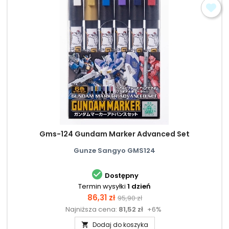
Gms-124 Gundam Marker Advanced Set
Gunze Sangyo GMS124

Dostępny
Termin wysyłki
1 dzień
Cena
Cena
86,31 zł
95,90 zł
Najniższa cena:
81,52 zł
+6%
podstawowa
Dodaj do koszyka
