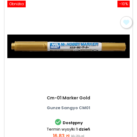
Obniżka
-10%
Cm-01 Marker Gold
Gunze Sangyo CM01

Dostępny
Termin wysyłki
1 dzień
Cena
Cena
16,83 zł
18,70 zł