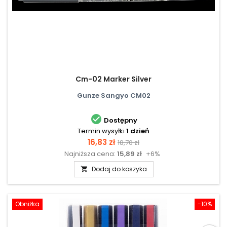
Cm-02 Marker Silver
Gunze Sangyo CM02

Dostępny
Termin wysyłki
1 dzień
Cena
Cena
16,83 zł
18,70 zł
Najniższa cena:
15,89 zł
+6%
podstawowa
Dodaj do koszyka

Obniżka
-10%