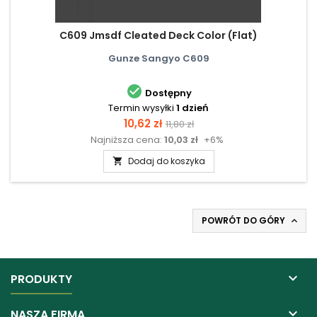
C609 Jmsdf Cleated Deck Color (Flat)
Gunze Sangyo C609

Dostępny
Termin wysyłki
1 dzień
Cena
Cena
10,62 zł
11,80 zł
Najniższa cena:
10,03 zł
+6%
podstawowa
Dodaj do koszyka

POWRÓT DO GÓRY


PRODUKTY

NASZA FIRMA