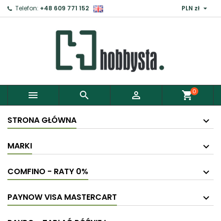

Telefon:
+48 609 771 152
PLN zł
×
Zaloguj
Aby zapisać produkty do Schowka, musisz się
zalogować.
0



shopping_cart
Anuluj
Zaloguj
STRONA GŁÓWNA
MARKI
COMFINO - RATY 0%
PAYNOW VISA MASTERCART