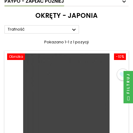
PAYPO - ZAPŁAĆ PÓŹNIEJ
OKRĘTY - JAPONIA

Trafność
Pokazano 1-1 z 1 pozycji
Obniżka
-10%
FILTRUJ