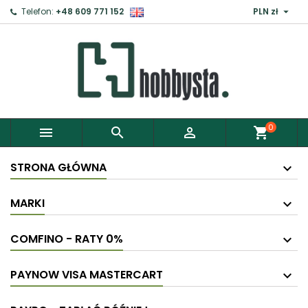

Telefon:
+48 609 771 152
PLN zł
×
Zaloguj
Aby zapisać produkty do Schowka, musisz się
zalogować.
0



shopping_cart
Anuluj
Zaloguj
STRONA GŁÓWNA
MARKI
COMFINO - RATY 0%
PAYNOW VISA MASTERCART