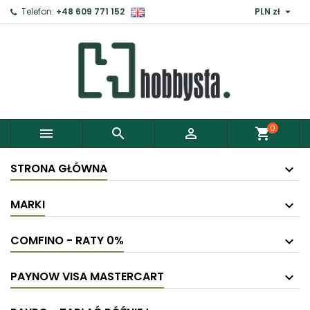

Telefon:
+48 609 771 152
PLN zł
×
Zaloguj
Aby zapisać produkty do Schowka, musisz się
zalogować.
0



shopping_cart
Anuluj
Zaloguj
STRONA GŁÓWNA
MARKI
COMFINO - RATY 0%
PAYNOW VISA MASTERCART