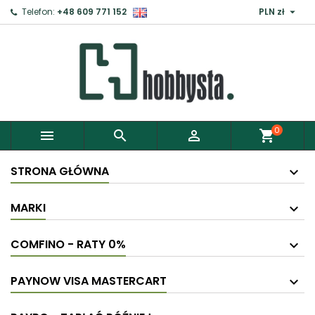

Telefon:
+48 609 771 152
PLN zł
×
Zaloguj
Aby zapisać produkty do Schowka, musisz się
zalogować.
0



shopping_cart
Anuluj
Zaloguj
STRONA GŁÓWNA
MARKI
COMFINO - RATY 0%
PAYNOW VISA MASTERCART