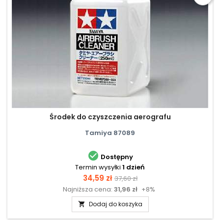
Środek do czyszczenia aerografu
Tamiya 87089

Dostępny
Termin wysyłki
1 dzień
Cena
Cena
34,59 zł
37,60 zł
Najniższa cena:
31,96 zł
+8%
podstawowa
Dodaj do koszyka
