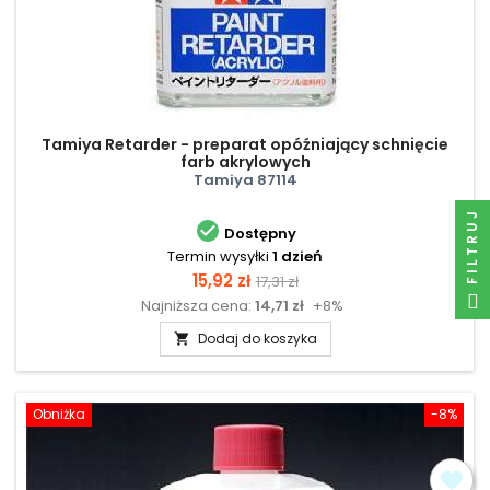
Tamiya Retarder - preparat opóźniający schnięcie
farb akrylowych
Tamiya 87114
FILTRUJ

Dostępny
Termin wysyłki
1 dzień
Cena
Cena
15,92 zł
17,31 zł
Najniższa cena:
14,71 zł
+8%
podstawowa
Dodaj do koszyka

Obniżka
-8%