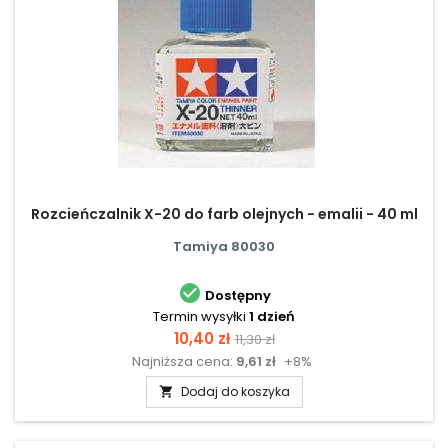
Rozcieńczalnik X-20 do farb olejnych - emalii - 40 ml
Tamiya 80030

Dostępny
Termin wysyłki
1 dzień
Cena
Cena
10,40 zł
11,30 zł
Najniższa cena:
9,61 zł
+8%
podstawowa
Dodaj do koszyka
