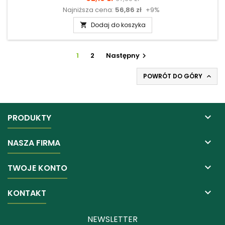
Najniższa cena:
56,86 zł
+9%
podstawowa
Dodaj do koszyka

1
2
Następny

POWRÓT DO GÓRY


PRODUKTY

NASZA FIRMA

TWOJE KONTO

KONTAKT
NEWSLETTER