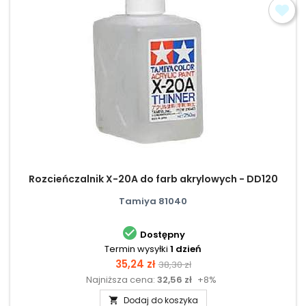
Rozcieńczalnik X-20A do farb akrylowych - DD120
Tamiya 81040

Dostępny
Termin wysyłki
1 dzień
Cena
Cena
35,24 zł
38,30 zł
Najniższa cena:
32,56 zł
+8%
podstawowa
Dodaj do koszyka
