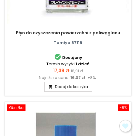
Płyn do czyszczenia powierzchni z poliwęglanu
Tamiya 87118

Dostępny
Termin wysyłki
1 dzień
Cena
Cena
17,39 zł
18,91 zł
Najniższa cena:
16,07 zł
+8%
podstawowa
Dodaj do koszyka

Obniżka
-8%