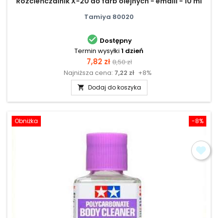
Rozcieńczalnik X-20 do farb olejnych - emalii - 10 ml
Tamiya 80020

Dostępny
Termin wysyłki
1 dzień
Cena
Cena
7,82 zł
8,50 zł
Najniższa cena:
7,22 zł
+8%
podstawowa
Dodaj do koszyka

Obniżka
-8%