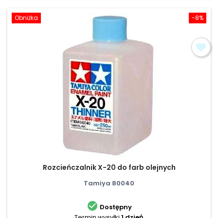
Obniżka
-8%
Rozcieńczalnik X-20 do farb olejnych
Tamiya 80040

Dostępny
Termin wysyłki
1 dzień