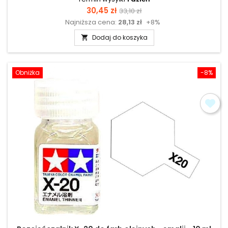
Cena
Cena
30,45 zł
33,10 zł
Najniższa cena:
28,13 zł
+8%
podstawowa
Dodaj do koszyka

Obniżka
-8%