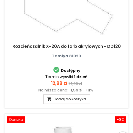
Rozcieńczalnik X-20A do farb akrylowych - DD120
Tamiya 81020

Dostępny
Termin wysyłki
1 dzień
Cena
Cena
12,88 zł
14,00 zł
Najniższa cena:
11,59 zł
+11%
podstawowa
Dodaj do koszyka

Obniżka
-8%