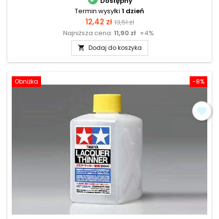
Dostępny
Termin wysyłki
1 dzień
Cena
Cena
12,42 zł
13,51 zł
Najniższa cena:
11,90 zł
+4%
podstawowa
Dodaj do koszyka

Obniżka
-8%