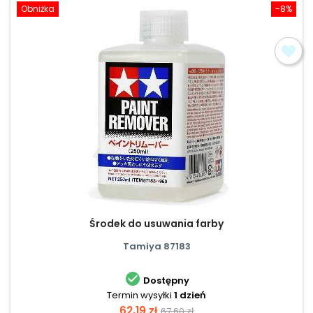
Obniżka
-8%
Środek do usuwania farby
Tamiya 87183

Dostępny
Termin wysyłki
1 dzień
Cena
Cena
62,19 zł
67,60 zł