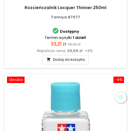
Rozcieńczalnik Lacquer Thinner 250ml
Tamiya 87077

Dostępny
Termin wysyłki
1 dzień
Cena
Cena
33,21 zł
36,10 zł
Najniższa cena:
30,69 zł
+8%
podstawowa
Dodaj do koszyka

Obniżka
-8%