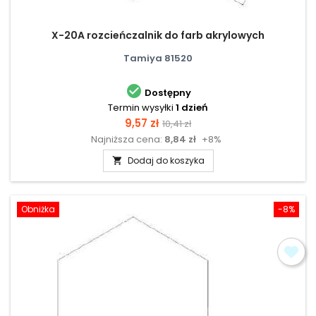
X-20A rozcieńczalnik do farb akrylowych
Tamiya 81520

Dostępny
Termin wysyłki
1 dzień
Cena
Cena
9,57 zł
10,41 zł
Najniższa cena:
8,84 zł
+8%
podstawowa
Dodaj do koszyka

Obniżka
-8%