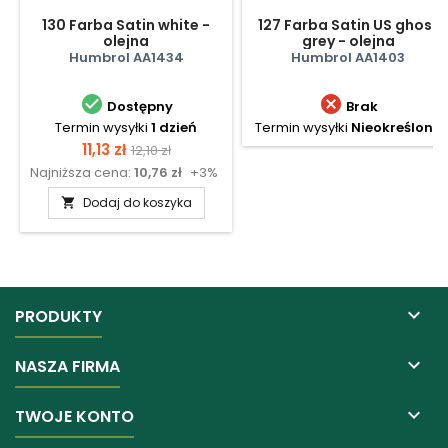
130 Farba Satin white -
127 Farba Satin US ghost
olejna
grey - olejna
Humbrol AA1434
Humbrol AA1403


Dostępny
Brak
Termin wysyłki
1 dzień
Termin wysyłki
Nieokreślony
Cena
Cena
11,13 zł
12,10 zł
Najniższa cena:
10,76 zł
+3%
podstawowa
Dodaj do koszyka


PRODUKTY

NASZA FIRMA

TWOJE KONTO