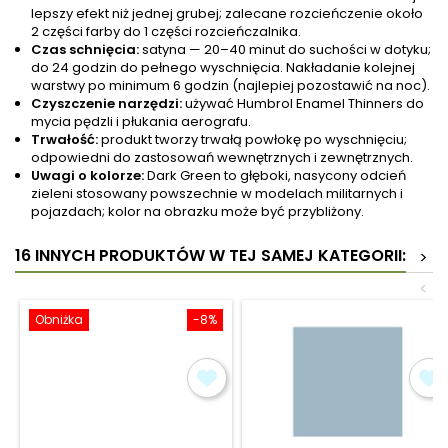
lepszy efekt niż jednej grubej; zalecane rozcieńczenie około
2 części farby do 1 części rozcieńczalnika.
Czas schnięcia:
satyna — 20–40 minut do suchości w dotyku;
do 24 godzin do pełnego wyschnięcia. Nakładanie kolejnej
warstwy po minimum 6 godzin (najlepiej pozostawić na noc).
Czyszczenie narzędzi:
używać Humbrol Enamel Thinners do
mycia pędzli i płukania aerografu.
Trwałość:
produkt tworzy trwałą powłokę po wyschnięciu;
odpowiedni do zastosowań wewnętrznych i zewnętrznych.
Uwagi o kolorze:
Dark Green to głęboki, nasycony odcień
zieleni stosowany powszechnie w modelach militarnych i
pojazdach; kolor na obrazku może być przybliżony.
16 INNYCH PRODUKTÓW W TEJ SAMEJ KATEGORII:
>
<
Obniżka
-8%