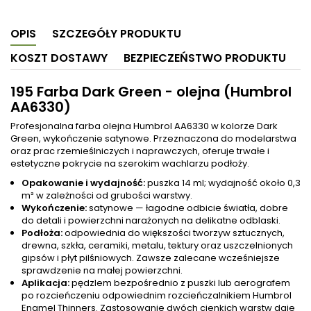
OPIS
SZCZEGÓŁY PRODUKTU
KOSZT DOSTAWY
BEZPIECZEŃSTWO PRODUKTU
195 Farba Dark Green - olejna (Humbrol
AA6330)
Profesjonalna farba olejna Humbrol AA6330 w kolorze Dark
Green, wykończenie satynowe. Przeznaczona do modelarstwa
oraz prac rzemieślniczych i naprawczych, oferuje trwałe i
estetyczne pokrycie na szerokim wachlarzu podłoży.
Opakowanie i wydajność:
puszka 14 ml; wydajność około 0,3
m² w zależności od grubości warstwy.
Wykończenie:
satynowe — łagodne odbicie światła, dobre
do detali i powierzchni narażonych na delikatne odblaski.
Podłoża:
odpowiednia do większości tworzyw sztucznych,
drewna, szkła, ceramiki, metalu, tektury oraz uszczelnionych
gipsów i płyt pilśniowych. Zawsze zalecane wcześniejsze
sprawdzenie na małej powierzchni.
Aplikacja:
pędzlem bezpośrednio z puszki lub aerografem
po rozcieńczeniu odpowiednim rozcieńczalnikiem Humbrol
Enamel Thinners. Zastosowanie dwóch cienkich warstw daje