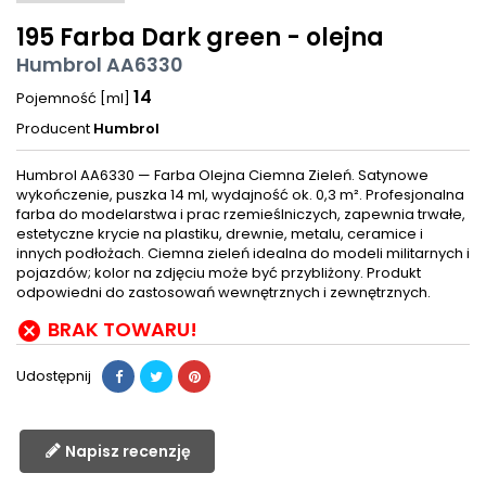
195 Farba Dark green - olejna
Humbrol AA6330
14
Pojemność [ml]
Producent
Humbrol
Humbrol AA6330 — Farba Olejna Ciemna Zieleń. Satynowe
wykończenie, puszka 14 ml, wydajność ok. 0,3 m². Profesjonalna
farba do modelarstwa i prac rzemieślniczych, zapewnia trwałe,
estetyczne krycie na plastiku, drewnie, metalu, ceramice i
innych podłożach. Ciemna zieleń idealna do modeli militarnych i
pojazdów; kolor na zdjęciu może być przybliżony. Produkt
odpowiedni do zastosowań wewnętrznych i zewnętrznych.
BRAK TOWARU!

Udostępnij
Napisz recenzję