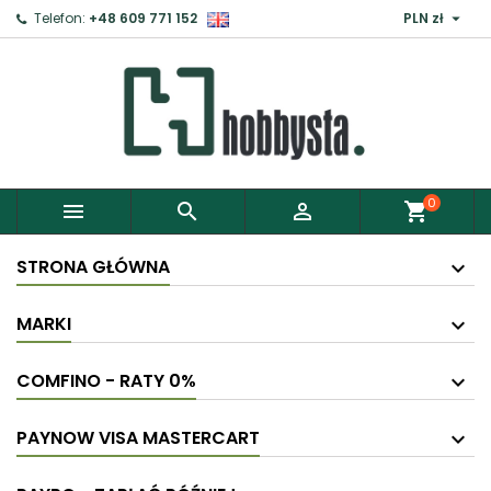

Telefon:
+48 609 771 152
PLN zł
0



shopping_cart
STRONA GŁÓWNA
MARKI
COMFINO - RATY 0%
PAYNOW VISA MASTERCART