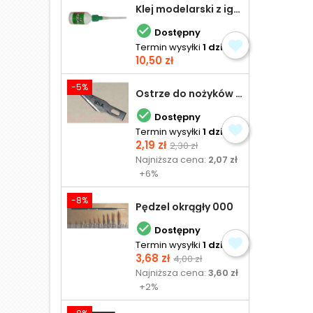
Klej modelarski z igłą 30 ml

Dostępny
Termin wysyłki
1 dzień
Cena
10,50 zł
-5%
Ostrze do nożyków Excel

Dostępny
Termin wysyłki
1 dzień
Cena
Cena
2,19 zł
2,30 zł
podstawowa
Najniższa cena:
2,07 zł
+6%
-8%
Pędzel okrągły 000

Dostępny
Termin wysyłki
1 dzień
Cena
Cena
3,68 zł
4,00 zł
podstawowa
Najniższa cena:
3,60 zł
+2%