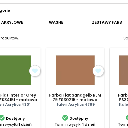
gorie
Y AKRYLOWE
WASHE
ZESTAWY FARB
produktów.
So
Flat Interior Grey
Farba Flat Sandgelb RLM
Farb
FS34151 - matowa
79 FS30215 - matowa
FS3
eri Acrylics 4301
Italeri Acrylics 4789
Ital


Dostępny
Dostępny
in wysyłki
1 dzień
Termin wysyłki
1 dzień
Termi