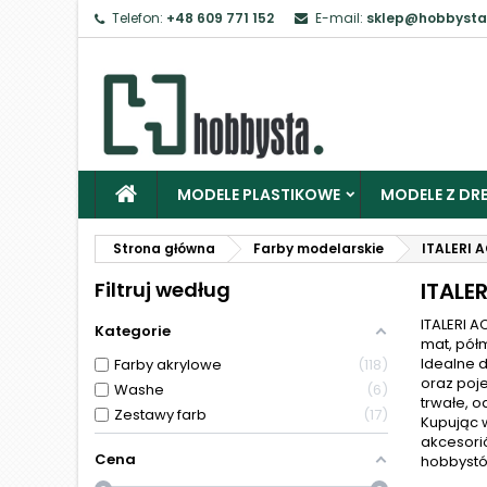
Telefon:
+48 609 771 152
E-mail:
sklep@hobbysta
Z
Ab
MODELE PLASTIKOWE
MODELE Z DRE
Strona główna
Farby modelarskie
ITALERI 
Filtruj według
ITALE
ITALERI A
Kategorie
mat, półm
Idealne 
Farby akrylowe
118
oraz poj
Washe
6
trwałe, o
Zestawy farb
17
Kupując 
akcesorió
Cena
hobbystów