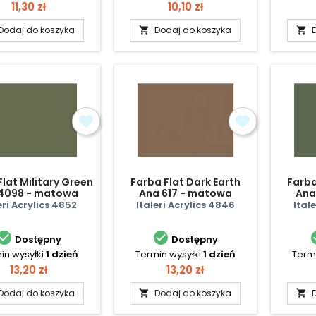
Cena
Cena
11,30 zł
10,10 zł
Dodaj do koszyka
Dodaj do koszyka


lat Military Green
Farba Flat Dark Earth
Farba
4098 - matowa
Ana 617 - matowa
Ana
eri Acrylics 4852
Italeri Acrylics 4846
Ital


Dostępny
Dostępny
in wysyłki
1 dzień
Termin wysyłki
1 dzień
Termi
Cena
Cena
13,20 zł
13,20 zł
Dodaj do koszyka
Dodaj do koszyka

