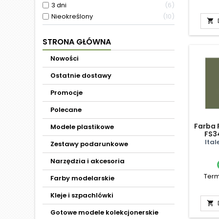
3 dni
6
Nieokreślony
10

STRONA GŁÓWNA
Nowości
Ostatnie dostawy
Promocje
Polecane
Farba F
Modele plastikowe
FS3
Ital
Zestawy podarunkowe
Narzędzia i akcesoria
Term
Farby modelarskie
Kleje i szpachlówki

Gotowe modele kolekcjonerskie