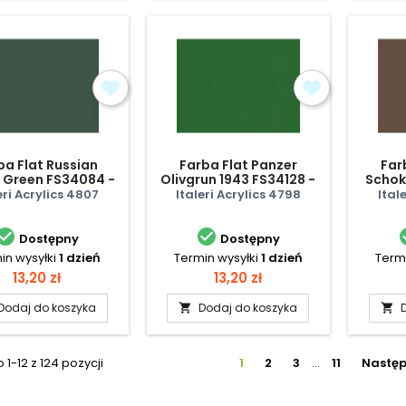
ba Flat Russian
Farba Flat Panzer
Far
 Green FS34084 -
Olivgrun 1943 FS34128 -
Schok
matowa
matowa
FS3
eri Acrylics 4807
Italeri Acrylics 4798
Ital


Dostępny
Dostępny
in wysyłki
1 dzień
Termin wysyłki
1 dzień
Termi
Cena
Cena
13,20 zł
13,20 zł
Dodaj do koszyka
Dodaj do koszyka


1-12 z 124 pozycji
1
2
3
…
11
Nastę