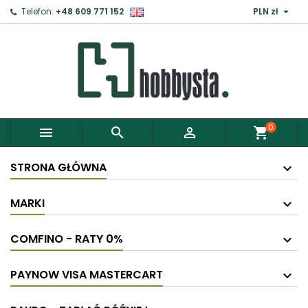

Telefon:
+48 609 771 152
PLN zł
×
Zaloguj
Aby zapisać produkty do Schowka, musisz się
zalogować.
0



shopping_cart
Anuluj
Zaloguj
STRONA GŁÓWNA
MARKI
COMFINO - RATY 0%
PAYNOW VISA MASTERCART