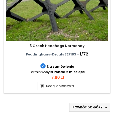
3 Czech Hedehogs Normandy
1/72
Peddinghaus-Decals 72F183 -

Na zamówienie
Termin wysyłki
Ponad 2 miesiące
Cena
17,60 zł
Dodaj do koszyka

POWRÓT DO GÓRY
