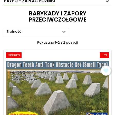
PAYPO - ZAPŁAĆ PÓŹNIEJ
BARYKADY I ZAPORY
PRZECIWCZOŁGOWE

Trafność
Pokazano 1-2 z 2 pozycji
Obniżka
-7%