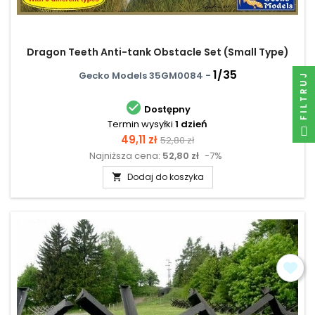
Dragon Teeth Anti-tank Obstacle Set (Small Type)
1/35
Gecko Models 35GM0084 -
FILTRUJ

Dostępny
Termin wysyłki
1 dzień
Cena
Cena
49,11 zł
52,80 zł
Najniższa cena:
52,80 zł
-7%
podstawowa
Dodaj do koszyka
