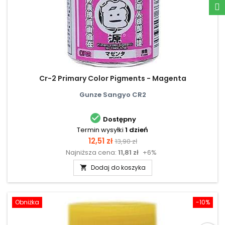
Cr-2 Primary Color Pigments - Magenta
Gunze Sangyo CR2

Dostępny
Termin wysyłki
1 dzień
Cena
Cena
12,51 zł
13,90 zł
Najniższa cena:
11,81 zł
+6%
podstawowa
Dodaj do koszyka

Obniżka
-10%