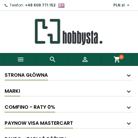

Telefon:
+48 609 771 152
PLN zł
×
Zaloguj
Aby zapisać produkty do Schowka, musisz się
zalogować.
0



shopping_cart
Anuluj
Zaloguj
STRONA GŁÓWNA
MARKI
COMFINO - RATY 0%
PAYNOW VISA MASTERCART