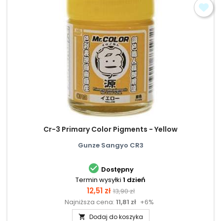
Cr-3 Primary Color Pigments - Yellow
Gunze Sangyo CR3

Dostępny
Termin wysyłki
1 dzień
Cena
Cena
12,51 zł
13,90 zł
Najniższa cena:
11,81 zł
+6%
podstawowa
Dodaj do koszyka
