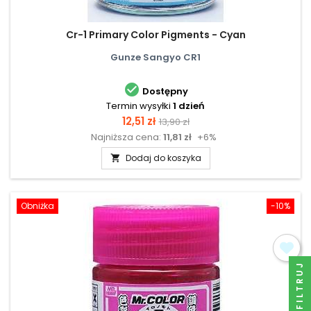
Cr-1 Primary Color Pigments - Cyan
Gunze Sangyo CR1

Dostępny
Termin wysyłki
1 dzień
Cena
Cena
12,51 zł
13,90 zł
Najniższa cena:
11,81 zł
+6%
podstawowa
Dodaj do koszyka

Obniżka
-10%
FILTRUJ