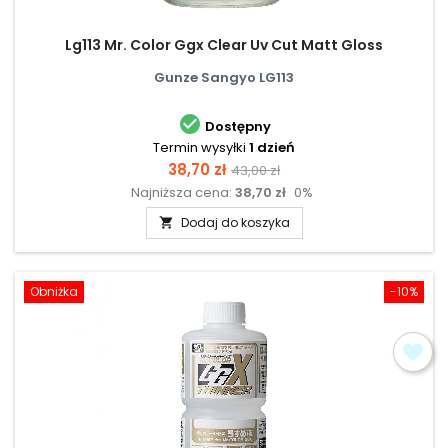
Lg113 Mr. Color Ggx Clear Uv Cut Matt Gloss
Gunze Sangyo LG113

Dostępny
Termin wysyłki
1 dzień
Cena
Cena
38,70 zł
43,00 zł
Najniższa cena:
38,70 zł
0%
podstawowa
Dodaj do koszyka

Obniżka
-10%