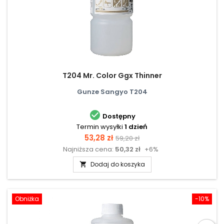
T204 Mr. Color Ggx Thinner
Gunze Sangyo T204

Dostępny
Termin wysyłki
1 dzień
Cena
Cena
53,28 zł
59,20 zł
Najniższa cena:
50,32 zł
+6%
podstawowa
Dodaj do koszyka

Obniżka
-10%