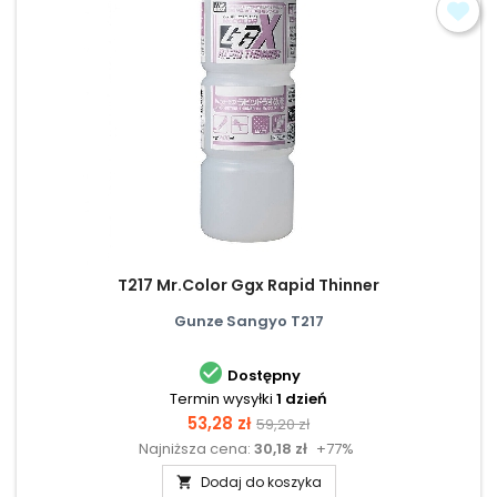
T217 Mr.Color Ggx Rapid Thinner
Gunze Sangyo T217

Dostępny
Termin wysyłki
1 dzień
Cena
Cena
53,28 zł
59,20 zł
Najniższa cena:
30,18 zł
+77%
podstawowa
Dodaj do koszyka
