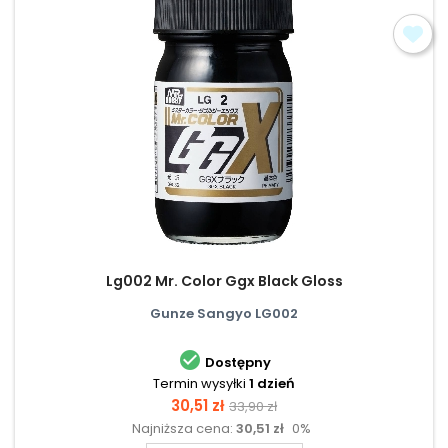
Lg002 Mr. Color Ggx Black Gloss
Gunze Sangyo LG002

Dostępny
Termin wysyłki
1 dzień
Cena
Cena
30,51 zł
33,90 zł
Najniższa cena:
30,51 zł
0%
podstawowa