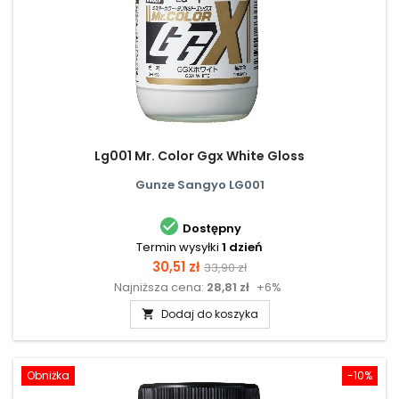
Lg001 Mr. Color Ggx White Gloss
Gunze Sangyo LG001

Dostępny
Termin wysyłki
1 dzień
Cena
Cena
30,51 zł
33,90 zł
Najniższa cena:
28,81 zł
+6%
podstawowa
Dodaj do koszyka

Obniżka
-10%