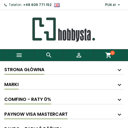

Telefon:
+48 609 771 152
PLN zł
×
Zaloguj
Aby zapisać produkty do Schowka, musisz się
zalogować.
0



shopping_cart
Anuluj
Zaloguj
STRONA GŁÓWNA
MARKI
COMFINO - RATY 0%
PAYNOW VISA MASTERCART