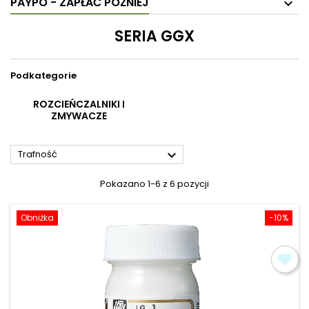
PAYPO - ZAPŁAĆ PÓŹNIEJ
SERIA GGX
Podkategorie
ROZCIEŃCZALNIKI I
ZMYWACZE

Trafność
Pokazano 1-6 z 6 pozycji
Obniżka
-10%