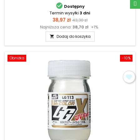

Dostępny
Termin wysyłki
3 dni
Cena
Cena
38,97 zł
43,30 zł
Najniższa cena:
38,70 zł
+1%
podstawowa
Dodaj do koszyka

Obniżka
-10%