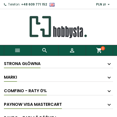

Telefon:
+48 609 771 152
PLN zł
×
Zaloguj
Aby zapisać produkty do Schowka, musisz się
zalogować.
0



shopping_cart
Anuluj
Zaloguj
STRONA GŁÓWNA
MARKI
COMFINO - RATY 0%
PAYNOW VISA MASTERCART