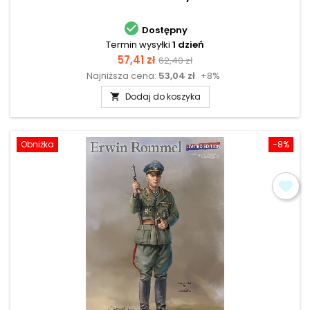

Dostępny
Termin wysyłki
1 dzień
Cena
Cena
57,41 zł
62,40 zł
Najniższa cena:
53,04 zł
+8%
podstawowa
Dodaj do koszyka

Obniżka
-8%