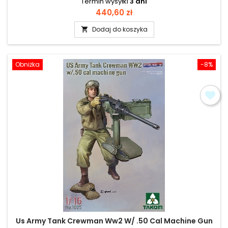
Termin wysyłki
3 dni
Cena
440,60 zł
Dodaj do koszyka

Obniżka
-8%
Us Army Tank Crewman Ww2 W/ .50 Cal Machine Gun