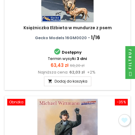
Księżniczka Elżbieta w mundurze z psem
1/16
Gecko Models 16GM0020 -

FILTRUJ
Dostępny
Termin wysyłki
3 dni
Cena
Cena
63,43 zł
68,20 zł
Najniższa cena:
62,03 zł
+2%
podstawowa
Dodaj do koszyka

Obniżka
-35%