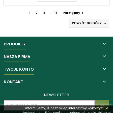
1
2
3
…
13
Następny

POWRÓT DO GÓRY


PRODUKTY

NASZA FIRMA

TWOJE KONTO

KONTAKT
NEWSLETTER
Informujemy, iż nasz sklep internetowy wykorzystuje
technologię plików cookies a jednocześnie nie zbiera w