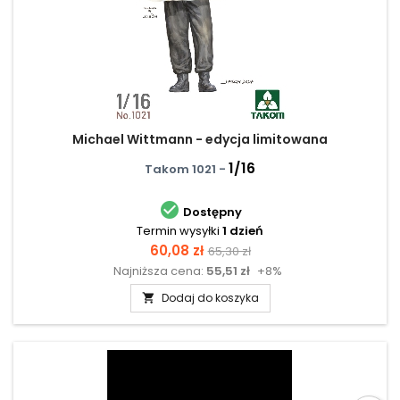
Michael Wittmann - edycja limitowana
1/16
Takom 1021 -

Dostępny
Termin wysyłki
1 dzień
Cena
Cena
60,08 zł
65,30 zł
Najniższa cena:
55,51 zł
+8%
podstawowa
Dodaj do koszyka
