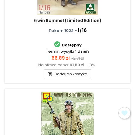
Erwin Rommel (Limited Edition)
1/16
Takom 1022 -

Dostępny
Termin wysyłki
1 dzień
Cena
Cena
66,89 zł
72,71 zł
Najniższa cena:
61,80 zł
+8%
podstawowa
Dodaj do koszyka
