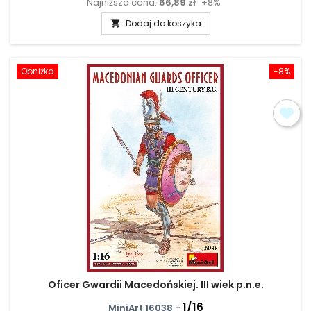
Najniższa cena:
66,89 zł
+8%
podstawowa
Dodaj do koszyka

Obniżka
-8%
Oficer Gwardii Macedońskiej. III wiek p.n.e.
1/16
MiniArt 16038 -