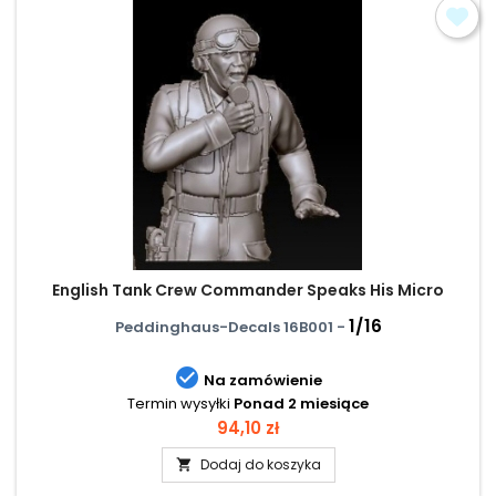
English Tank Crew Commander Speaks His Micro
1/16
Peddinghaus-Decals 16B001 -

Na zamówienie
Termin wysyłki
Ponad 2 miesiące
Cena
94,10 zł
Dodaj do koszyka
