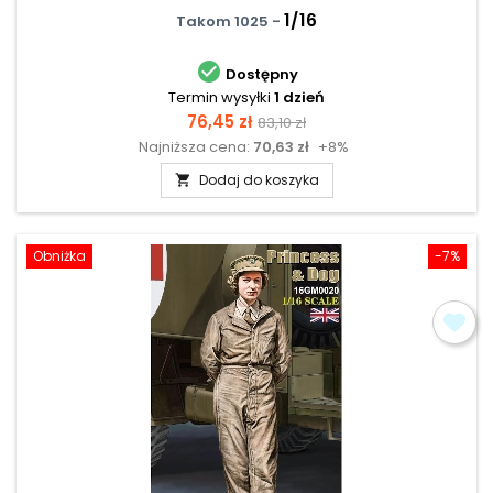
1/16
Takom 1025 -

Dostępny
Termin wysyłki
1 dzień
Cena
Cena
76,45 zł
83,10 zł
Najniższa cena:
70,63 zł
+8%
podstawowa
Dodaj do koszyka

Obniżka
-7%