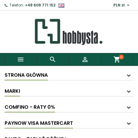

Telefon:
+48 609 771 152
PLN zł
×
Zaloguj
Aby zapisać produkty do Schowka, musisz się
zalogować.
0



shopping_cart
Anuluj
Zaloguj
STRONA GŁÓWNA
MARKI
COMFINO - RATY 0%
PAYNOW VISA MASTERCART