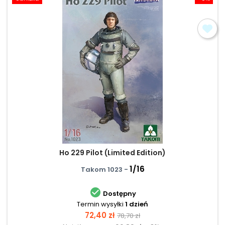
Ho 229 Pilot (Limited Edition)
1/16
Takom 1023 -

Dostępny
Termin wysyłki
1 dzień
Cena
Cena
72,40 zł
78,70 zł