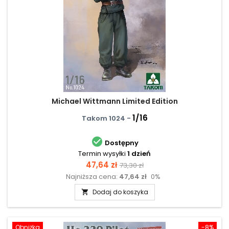
Michael Wittmann Limited Edition
1/16
Takom 1024 -

Dostępny
Termin wysyłki
1 dzień
Cena
Cena
47,64 zł
73,30 zł
Najniższa cena:
47,64 zł
0%
podstawowa
Dodaj do koszyka

Obniżka
-8%