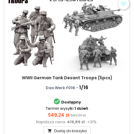
WWII German Tank Desant Troops (5pcs)
1/16
Das Werk F016 -

Dostępny
Termin wysyłki
1 dzień
Cena
Cena
549,24 zł
597,01 zł
Najniższa cena:
419,89 zł
+31%
podstawowa
Dodaj do koszyka
