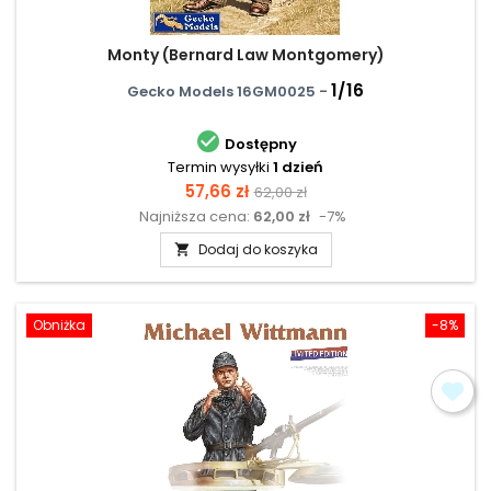
Monty (Bernard Law Montgomery)
1/16
Gecko Models 16GM0025 -

Dostępny
Termin wysyłki
1 dzień
Cena
Cena
57,66 zł
62,00 zł
Najniższa cena:
62,00 zł
-7%
podstawowa
Dodaj do koszyka

Obniżka
-8%