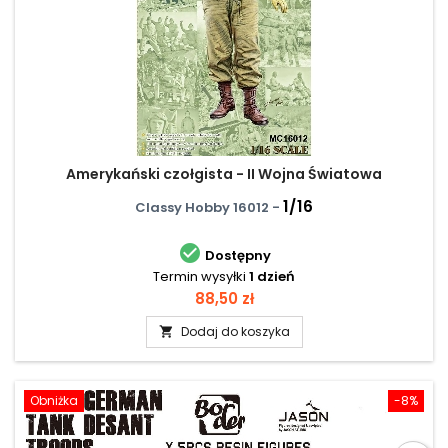
Amerykański czołgista - II Wojna Światowa
1/16
Classy Hobby 16012 -

Dostępny
Termin wysyłki
1 dzień
Cena
88,50 zł
Dodaj do koszyka

Obniżka
-8%