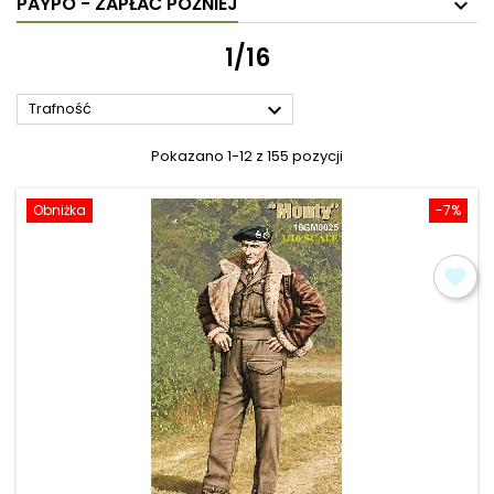
PAYPO - ZAPŁAĆ PÓŹNIEJ
1/16

Trafność
Pokazano 1-12 z 155 pozycji
Obniżka
-7%