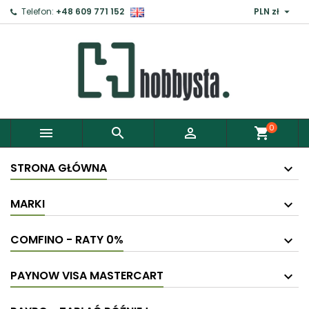

Telefon:
+48 609 771 152
PLN zł
×
Zaloguj
Aby zapisać produkty do Schowka, musisz się
zalogować.
0



shopping_cart
Anuluj
Zaloguj
STRONA GŁÓWNA
MARKI
COMFINO - RATY 0%
PAYNOW VISA MASTERCART