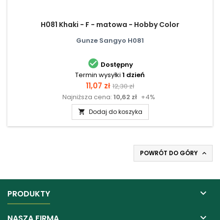
H081 Khaki - F - matowa - Hobby Color
Gunze Sangyo H081

Dostępny
Termin wysyłki
1 dzień
Cena
Cena
11,07 zł
12,30 zł
Najniższa cena:
10,62 zł
+4%
podstawowa
Dodaj do koszyka

POWRÓT DO GÓRY


PRODUKTY

NASZA FIRMA