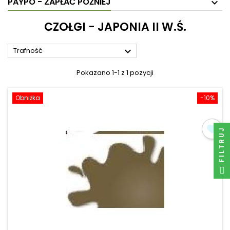
PAYPO - ZAPŁAĆ PÓŹNIEJ
CZOŁGI - JAPONIA II W.Ś.

Trafność
Pokazano 1-1 z 1 pozycji
Obniżka
-10%
FILTRUJ