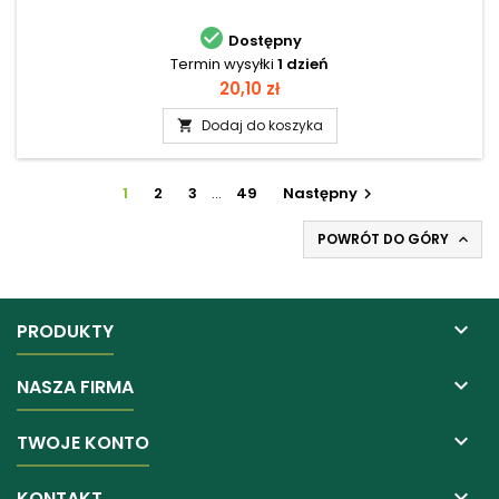

Dostępny
Termin wysyłki
1 dzień
Cena
20,10 zł
Dodaj do koszyka

1
2
3
…
49
Następny

POWRÓT DO GÓRY


PRODUKTY

NASZA FIRMA

TWOJE KONTO

KONTAKT