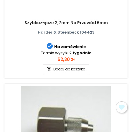
Szybkozłącze 2,7mm Na Przewód 6mm
Harder & Steenbeck 104423

Na zamówienie
Termin wysyłki
2 tygodnie
Cena
62,30 zł
Dodaj do koszyka
