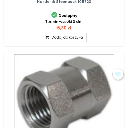
Harder & Steenbeck 105723

Dostępny
Termin wysyłki
3 dni
Cena
6,30 zł
Dodaj do koszyka
