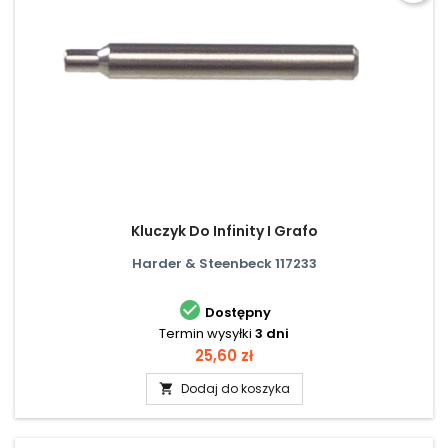
Kluczyk Do Infinity I Grafo
Harder & Steenbeck 117233

Dostępny
Termin wysyłki
3 dni
Cena
25,60 zł
Dodaj do koszyka
