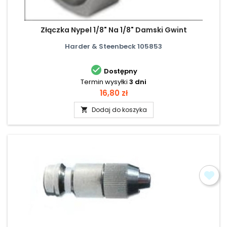
Złączka Nypel 1/8" Na 1/8" Damski Gwint
Harder & Steenbeck 105853

Dostępny
Termin wysyłki
3 dni
Cena
16,80 zł
Dodaj do koszyka
