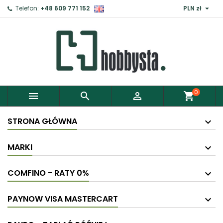

Telefon:
+48 609 771 152
PLN zł
×
Zaloguj
Aby zapisać produkty do Schowka, musisz się
zalogować.
0



shopping_cart
Anuluj
Zaloguj
STRONA GŁÓWNA
MARKI
COMFINO - RATY 0%
PAYNOW VISA MASTERCART