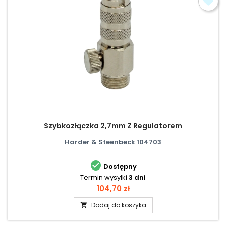
Szybkozłączka 2,7mm Z Regulatorem
Harder & Steenbeck 104703

Dostępny
Termin wysyłki
3 dni
Cena
104,70 zł
Dodaj do koszyka
