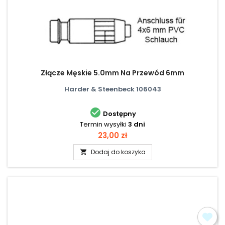
Złącze Męskie 5.0mm Na Przewód 6mm
Harder & Steenbeck 106043

Dostępny
Termin wysyłki
3 dni
Cena
23,00 zł
Dodaj do koszyka
