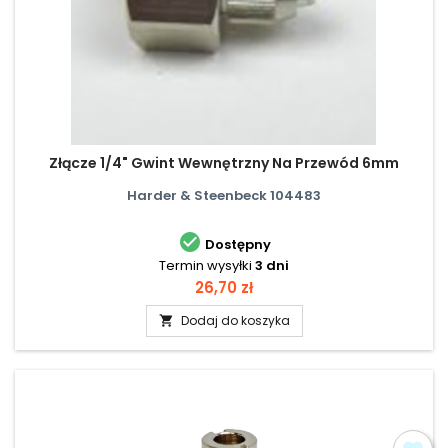
Złącze 1/4" Gwint Wewnętrzny Na Przewód 6mm
Harder & Steenbeck 104483

Dostępny
Termin wysyłki
3 dni
Cena
26,70 zł
Dodaj do koszyka
