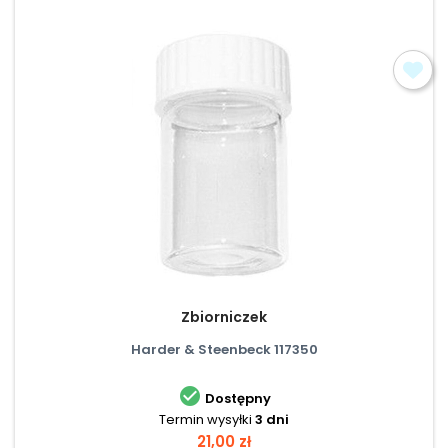
Zbiorniczek
Harder & Steenbeck 117350

Dostępny
Termin wysyłki
3 dni
Cena
21,00 zł