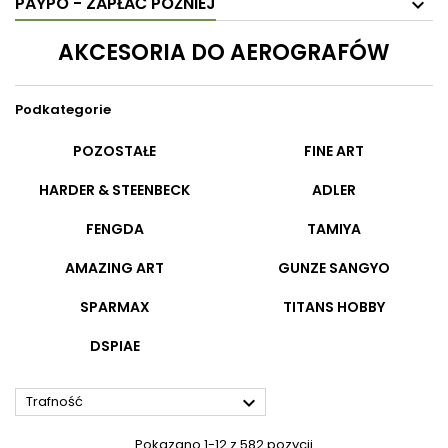
PAYPO - ZAPŁAĆ PÓŹNIEJ
AKCESORIA DO AEROGRAFÓW
Podkategorie
POZOSTAŁE
FINE ART
HARDER & STEENBECK
ADLER
FENGDA
TAMIYA
AMAZING ART
GUNZE SANGYO
SPARMAX
TITANS HOBBY
DSPIAE

Trafność
Pokazano 1-12 z 582 pozycji