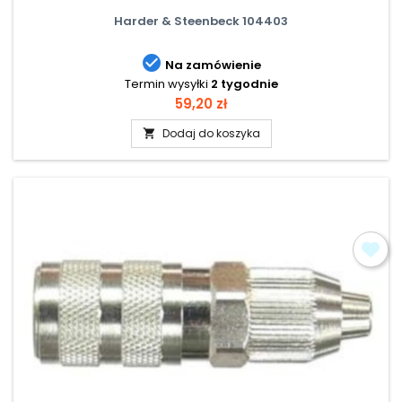
Harder & Steenbeck 104403

Na zamówienie
Termin wysyłki
2 tygodnie
Cena
59,20 zł
Dodaj do koszyka
