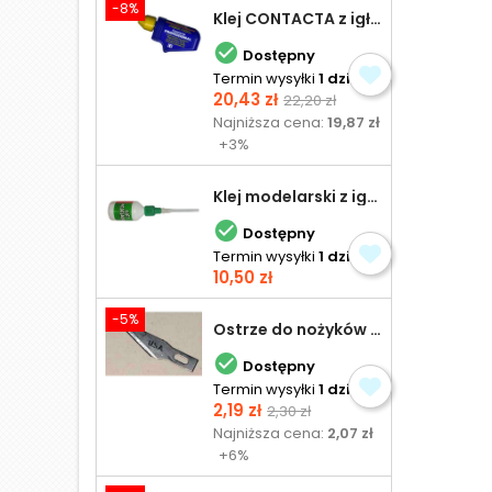
-8%
Klej CONTACTA z igłą do plastiku 25,0 g

Dostępny
Termin wysyłki
1 dzień
Cena
Cena
20,43 zł
22,20 zł
podstawowa
Najniższa cena:
19,87 zł
+3%
Klej modelarski z igłą 30 ml

Dostępny
Termin wysyłki
1 dzień
Cena
10,50 zł
-5%
Ostrze do nożyków Excel

Dostępny
Termin wysyłki
1 dzień
Cena
Cena
2,19 zł
2,30 zł
podstawowa
Najniższa cena:
2,07 zł
+6%