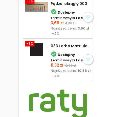
-8%
Pędzel okrągły 000

Dostępny
Termin wysyłki
1 dzień
Cena
Cena
3,68 zł
4,00 zł
podstawowa
Najniższa cena:
3,60 zł
+2%
-8%
033 Farba Matt Black - olejna

Dostępny
Termin wysyłki
1 dzień
Cena
Cena
11,32 zł
12,30 zł
podstawowa
Najniższa cena:
10,86 zł
+4%