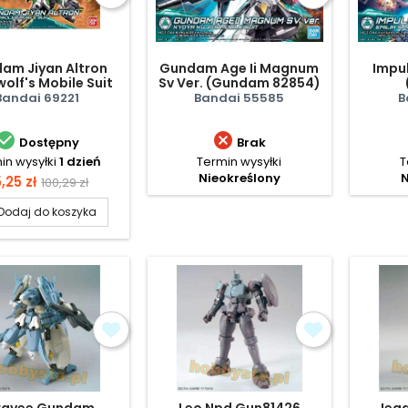
am Jiyan Altron
Gundam Age Ii Magnum
Impu
wolf's Mobile Suit
Sv Ver. (Gundam 82854)
(Hgbd)
Bandai 69221
Bandai 55585
B


Dostępny
Brak
in wysyłki
1 dzień
Termin wysyłki
T
Nieokreślony
N
ena
Cena
,25 zł
100,29 zł
podstawowa
Dodaj do koszyka
ravee Gundam
Leo Npd Gun81426
Jega