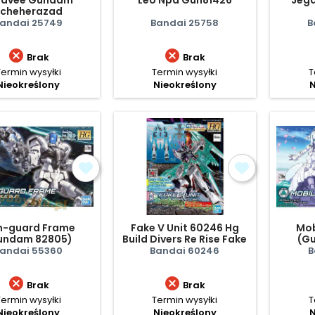
Scheherazad
andai 25749
Bandai 25758
B


Brak
Brak
Termin wysyłki
Termin wysyłki
T
Nieokreślony
Nieokreślony
N
n-guard Frame
Fake V Unit 60246 Hg
Mob
undam 82805)
Build Divers Re Rise Fake
(G
Nu Unit Alus's Su
andai 55360
Bandai 60246
B


Brak
Brak
Termin wysyłki
Termin wysyłki
T
Nieokreślony
Nieokreślony
N