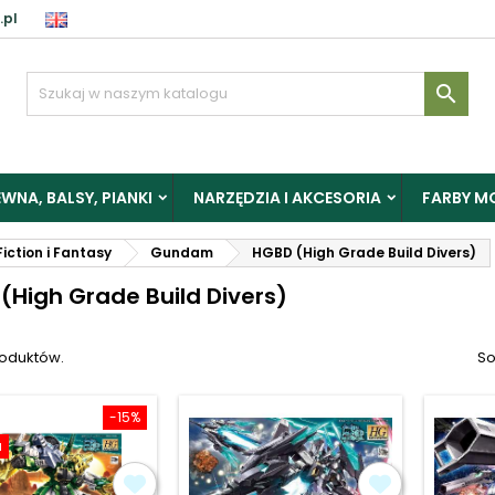
.pl
aloguj

y zapisać produkty do Schowka, musisz się zalogować.
WNA, BALSY, PIANKI
NARZĘDZIA I AKCESORIA
FARBY M
Anuluj
Zalogu
iction i Fantasy
Gundam
HGBD (High Grade Build Divers)
(High Grade Build Divers)
roduktów.
So
-15%
a