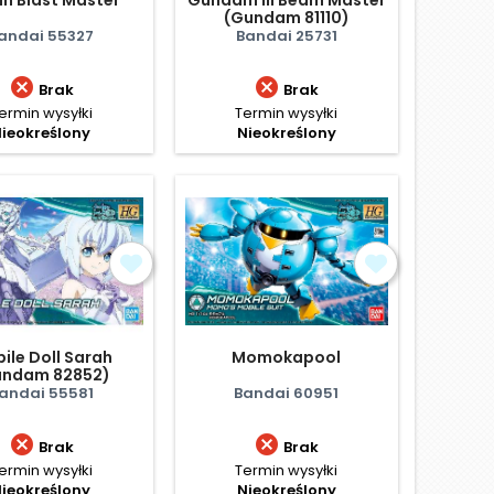
(Gundam 81110)
andai 55327
Bandai 25731


Brak
Brak
ermin wysyłki
Termin wysyłki
ieokreślony
Nieokreślony
ile Doll Sarah
Momokapool
undam 82852)
andai 55581
Bandai 60951


Brak
Brak
ermin wysyłki
Termin wysyłki
ieokreślony
Nieokreślony