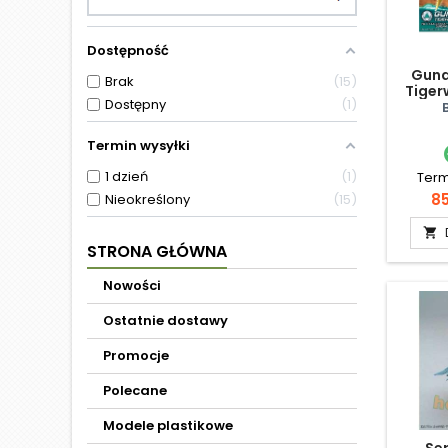
Dostępność
Gund
Brak
15
Tiger
Dostępny
1
Termin wysyłki
1 dzień
1
Term
C
85
Nieokreślony
15

STRONA GŁÓWNA
Nowości
Ostatnie dostawy
Promocje
Polecane
Modele plastikowe
Se