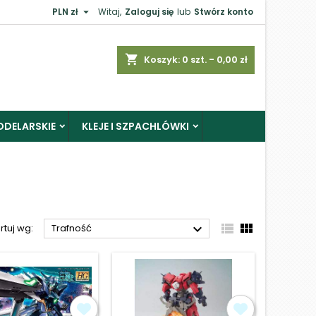

PLN zł
Witaj,
Zaloguj się
lub
Stwórz konto
×
shopping_cart
Koszyk:
0
szt. - 0,00 zł
ODELARSKIE
KLEJE I SZPACHLÓWKI
j



rtuj wg:
Trafność