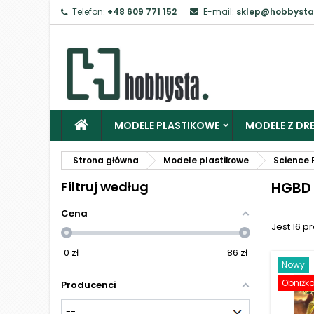
Telefon:
+48 609 771 152
E-mail:
sklep@hobbysta
Z
Ab
MODELE PLASTIKOWE
MODELE Z DRE
Strona główna
Modele plastikowe
Science F
Filtruj według
HGBD 
Cena
Jest 16 p
0
zł
86
zł
Nowy
Obniżk
Producenci