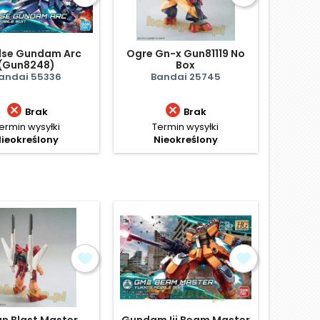
lse Gundam Arc
Ogre Gn-x Gun81119 No
(Gun8248)
Box
andai 55336
Bandai 25745


Brak
Brak
ermin wysyłki
Termin wysyłki
ieokreślony
Nieokreślony
n Blast Master
Gundam Iii Beam Master