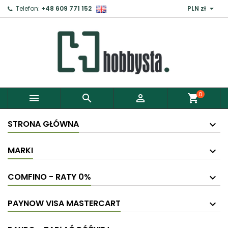

Telefon:
+48 609 771 152
PLN zł
×
Zaloguj
Aby zapisać produkty do Schowka, musisz się
zalogować.
0



shopping_cart
Anuluj
Zaloguj
STRONA GŁÓWNA
MARKI
COMFINO - RATY 0%
PAYNOW VISA MASTERCART