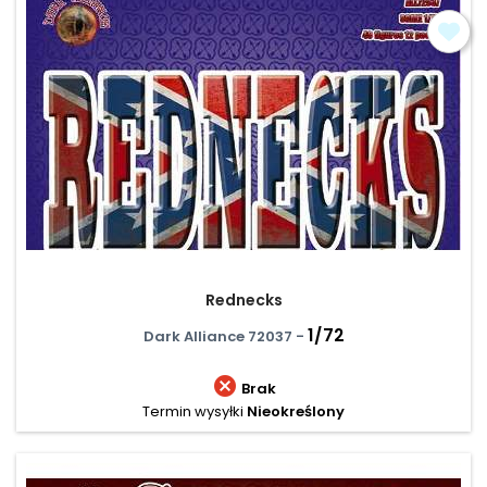
Rednecks
1/72
Dark Alliance 72037 -

Brak
Termin wysyłki
Nieokreślony