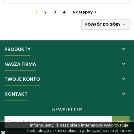
1
2
3
4
Następny

POWRÓT DO GÓRY


PRODUKTY

NASZA FIRMA

TWOJE KONTO

KONTAKT
NEWSLETTER
Informujemy, iż nasz sklep internetowy wykorzystuje
technologię plików cookies a jednocześnie nie zbiera w