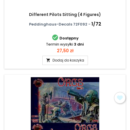
Different Pilots Sitting (4 Figures)
1/72
Peddinghaus-Decals 72F092 -

Dostępny
Termin wysyłki
3 dni
Cena
27,50 zł
Dodaj do koszyka
