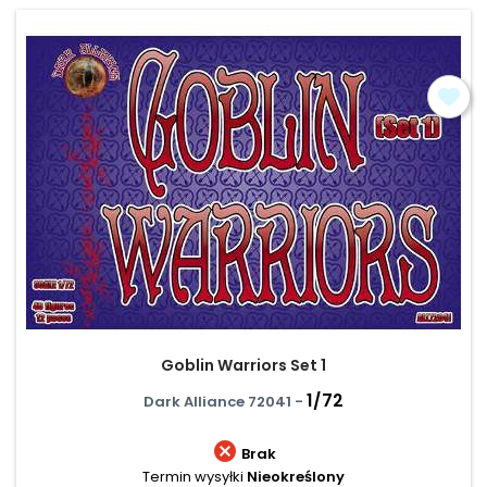
Goblin Warriors Set 1
1/72
Dark Alliance 72041 -

Brak
Termin wysyłki
Nieokreślony