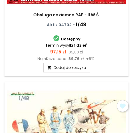
Obsługa naziemna RAF - II W.Ś.
1/48
Airfix 04702 -

Dostępny
Termin wysyłki
1 dzień
Cena
Cena
97,15 zł
105,60 zł
Najniższa cena:
89,76 zł
+8%
podstawowa
Dodaj do koszyka
