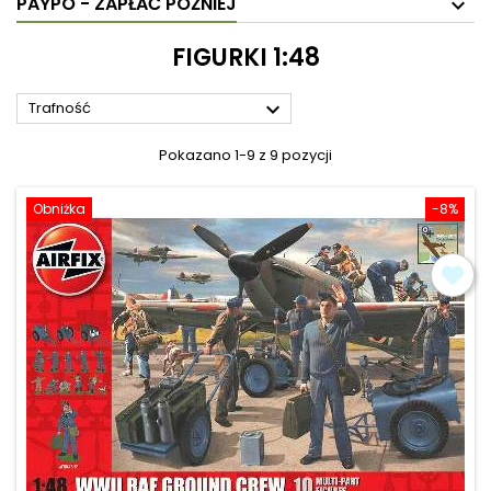
PAYPO - ZAPŁAĆ PÓŹNIEJ
FIGURKI 1:48

Trafność
Pokazano 1-9 z 9 pozycji
Obniżka
-8%