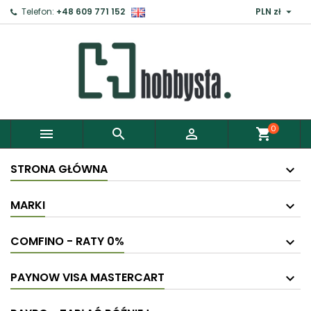

Telefon:
+48 609 771 152
PLN zł
×
Zaloguj
Aby zapisać produkty do Schowka, musisz się
zalogować.
0



shopping_cart
Anuluj
Zaloguj
STRONA GŁÓWNA
MARKI
COMFINO - RATY 0%
PAYNOW VISA MASTERCART