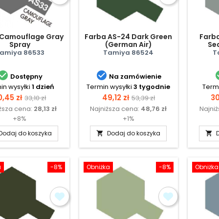
 Camouflage Gray
Farba AS-24 Dark Green
Farb
Spray
(German Air)
Sea
Superma
amiya 86533
Tamiya 86524
T


Dostępny
Na zamówienie
in wysyłki
1 dzień
Termin wysyłki
3 tygodnie
Termi
ena
Cena
Cena
Cena
C
0,45 zł
49,12 zł
30
33,10 zł
53,39 zł
ższa cena:
28,13 zł
Najniższa cena:
48,76 zł
Najni
podstawowa
podstawowa
+8%
+1%
Dodaj do koszyka
Dodaj do koszyka


a
-8%
Obniżka
-8%
Obniżka