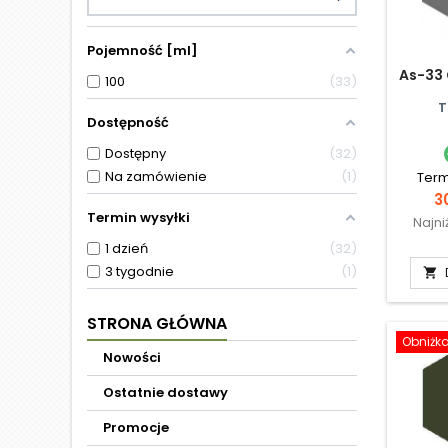
Pojemność [ml]
As-33
100
33
T
Dostępność
Dostępny
32
Na zamówienie
1
Term
C
3
Termin wysyłki
Najni
1 dzień
32
3 tygodnie
1

STRONA GŁÓWNA
Obniżk
Nowości
Ostatnie dostawy
Promocje