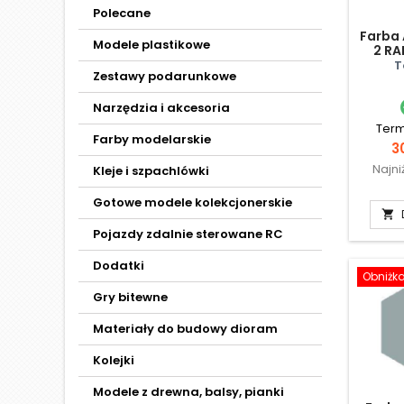
Polecane
Farba 
Modele plastikowe
2 RA
Sp
T
Zestawy podarunkowe
Narzędzia i akcesoria
Term
Farby modelarskie
C
3
Najni
Kleje i szpachlówki
Gotowe modele kolekcjonerskie

Pojazdy zdalnie sterowane RC
Dodatki
Obniżk
Gry bitewne
Materiały do budowy dioram
Kolejki
Modele z drewna, balsy, pianki