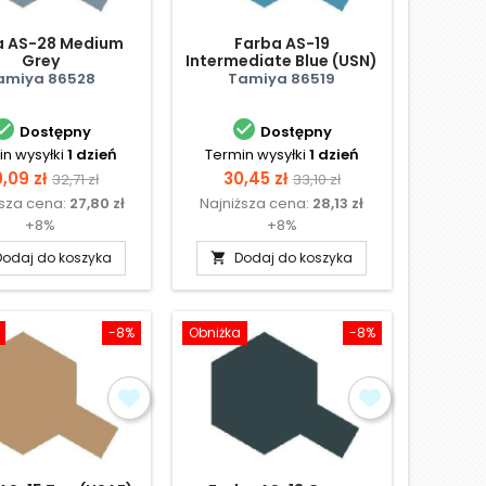
a AS-28 Medium
Farba AS-19
Grey
Intermediate Blue (USN)
amiya 86528
Tamiya 86519


Dostępny
Dostępny
n wysyłki
1 dzień
Termin wysyłki
1 dzień
ena
Cena
Cena
Cena
,09 zł
30,45 zł
32,71 zł
33,10 zł
ższa cena:
27,80 zł
Najniższa cena:
28,13 zł
podstawowa
podstawowa
+8%
+8%
Dodaj do koszyka
Dodaj do koszyka

-8%
Obniżka
-8%