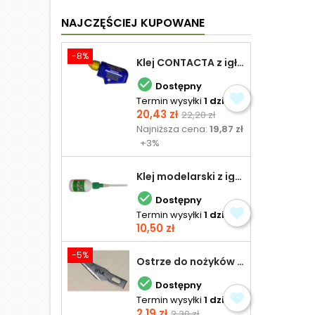
NAJCZĘŚCIEJ KUPOWANE
-8%
Klej CONTACTA z igłą do plastiku 25,0 g

Dostępny
Termin wysyłki
1 dzień
Cena
Cena
20,43 zł
22,20 zł
podstawowa
Najniższa cena:
19,87 zł
+3%
Klej modelarski z igłą 30 ml

Dostępny
Termin wysyłki
1 dzień
Cena
10,50 zł
-5%
Ostrze do nożyków Excel

Dostępny
Termin wysyłki
1 dzień
Cena
Cena
2,19 zł
2,30 zł