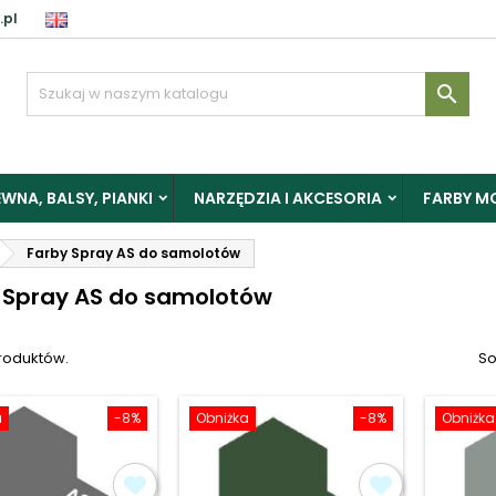
.pl
aloguj

y zapisać produkty do Schowka, musisz się zalogować.
WNA, BALSY, PIANKI
NARZĘDZIA I AKCESORIA
FARBY M
Anuluj
Zalogu
Farby Spray AS do samolotów
 Spray AS do samolotów
produktów.
So
a
-8%
Obniżka
-8%
Obniżka