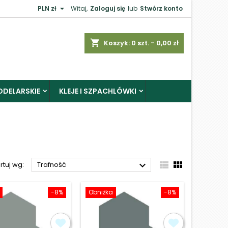

PLN zł
Witaj,
Zaloguj się
lub
Stwórz konto
×
shopping_cart
Koszyk:
0
szt. - 0,00 zł
ODELARSKIE
KLEJE I SZPACHLÓWKI
j



rtuj wg:
Trafność
-8%
Obniżka
-8%