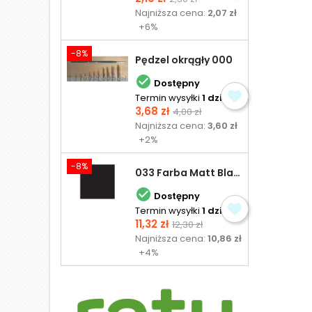
podstawowa
Najniższa cena:
2,07 zł
+6%
-8%
Pędzel okrągły 000

Dostępny
Termin wysyłki
1 dzień
Cena
Cena
3,68 zł
4,00 zł
podstawowa
Najniższa cena:
3,60 zł
+2%
-8%
033 Farba Matt Black - olejna

Dostępny
Termin wysyłki
1 dzień
Cena
Cena
11,32 zł
12,30 zł
podstawowa
Najniższa cena:
10,86 zł
+4%