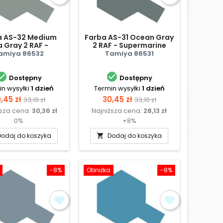
a AS-32 Medium
Farba AS-31 Ocean Gray
 Gray 2 RAF -
2 RAF - Supermarine
rine Spitfire Mk.
Spitfire Mk. IXC
amiya 86532
Tamiya 86531
IXC


Dostępny
Dostępny
n wysyłki
1 dzień
Termin wysyłki
1 dzień
ena
Cena
Cena
Cena
,45 zł
30,45 zł
33,10 zł
33,10 zł
ższa cena:
30,36 zł
Najniższa cena:
28,13 zł
podstawowa
podstawowa
0%
+8%
Dodaj do koszyka
Dodaj do koszyka

-8%
Obniżka
-8%