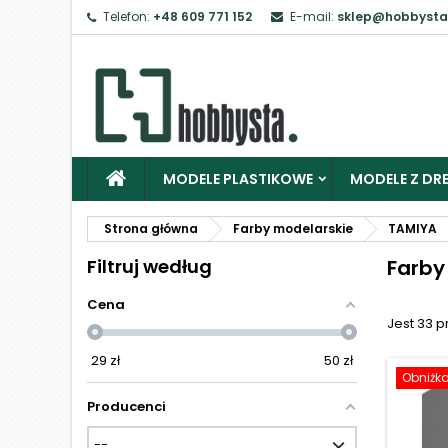
Telefon:
+48 609 771 152
E-mail:
sklep@hobbysta
Z
Ab
MODELE PLASTIKOWE
MODELE Z DRE
Strona główna
Farby modelarskie
TAMIYA
Filtruj według
Farby
Cena
Jest 33 
29
zł
50
zł
Obniżk
Producenci