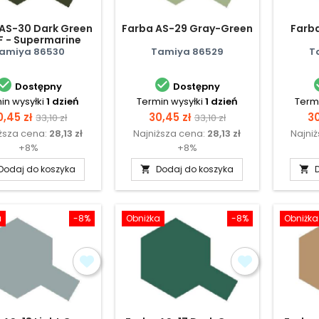
AS-30 Dark Green
Farba AS-29 Gray-Green
Farb
F - Supermarine
itfire Mk. IXC
amiya 86530
Tamiya 86529
T


Dostępny
Dostępny
in wysyłki
1 dzień
Termin wysyłki
1 dzień
Termi
ena
Cena
Cena
Cena
C
0,45 zł
30,45 zł
30
33,10 zł
33,10 zł
ższa cena:
28,13 zł
Najniższa cena:
28,13 zł
Najni
podstawowa
podstawowa
+8%
+8%
Dodaj do koszyka
Dodaj do koszyka


a
-8%
Obniżka
-8%
Obniżka