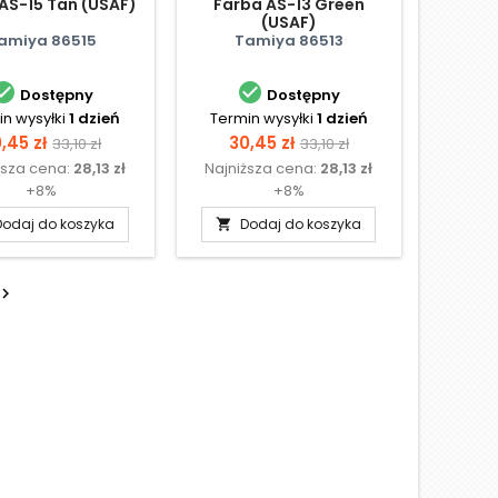
AS-15 Tan (USAF)
Farba AS-13 Green
(USAF)
amiya 86515
Tamiya 86513


Dostępny
Dostępny
n wysyłki
1 dzień
Termin wysyłki
1 dzień
ena
Cena
Cena
Cena
,45 zł
30,45 zł
33,10 zł
33,10 zł
ższa cena:
28,13 zł
Najniższa cena:
28,13 zł
podstawowa
podstawowa
+8%
+8%
Dodaj do koszyka
Dodaj do koszyka

