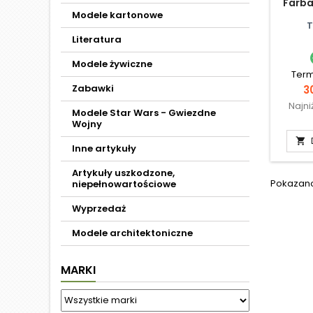
Farba
Modele kartonowe
T
Literatura
Modele żywiczne
Term
Zabawki
C
3
Najni
Modele Star Wars - Gwiezdne
Wojny

Inne artykuły
Artykuły uszkodzone,
Pokazano 
niepełnowartościowe
Wyprzedaż
Modele architektoniczne
MARKI