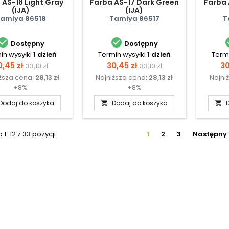
 AS-18 Light Gray
Farba AS-17 Dark Green
Farba 
(IJA)
(IJA)
amiya 86518
Tamiya 86517
T


Dostępny
Dostępny
in wysyłki
1 dzień
Termin wysyłki
1 dzień
Termi
ena
Cena
Cena
Cena
C
0,45 zł
30,45 zł
30
33,10 zł
33,10 zł
ższa cena:
28,13 zł
Najniższa cena:
28,13 zł
Najni
podstawowa
podstawowa
+8%
+8%
Dodaj do koszyka
Dodaj do koszyka


1-12 z 33 pozycji
1
2
3
Następny