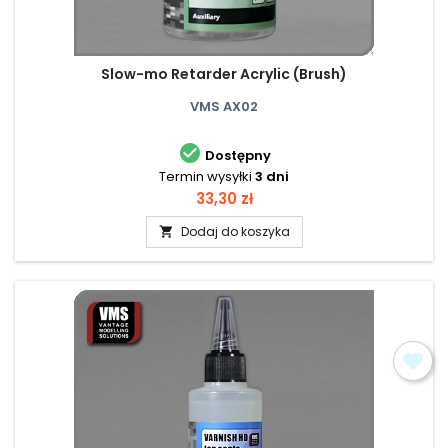
Slow-mo Retarder Acrylic (Brush)
VMS AX02

Dostępny
Termin wysyłki
3 dni
Cena
33,30 zł
Dodaj do koszyka
