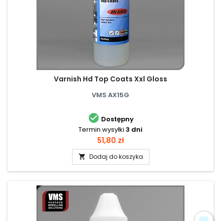
Varnish Hd Top Coats Xxl Gloss
VMS AX15G

Dostępny
Termin wysyłki
3 dni
Cena
51,80 zł
Dodaj do koszyka
