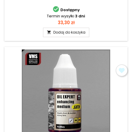

Dostępny
Termin wysyłki
3 dni
Cena
33,30 zł
Dodaj do koszyka
