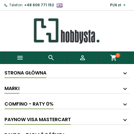

Telefon:
+48 609 771 152
PLN zł
×
Zaloguj
Aby zapisać produkty do Schowka, musisz się
zalogować.
0



shopping_cart
Anuluj
Zaloguj
STRONA GŁÓWNA
MARKI
COMFINO - RATY 0%
PAYNOW VISA MASTERCART