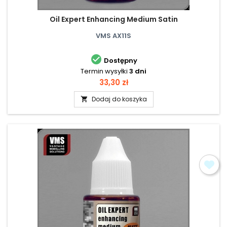
Oil Expert Enhancing Medium Satin
VMS AX11S

Dostępny
Termin wysyłki
3 dni
Cena
33,30 zł
Dodaj do koszyka
