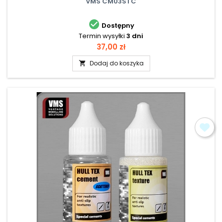
VMS CM03STC

Dostępny
Termin wysyłki
3 dni
Cena
37,00 zł
Dodaj do koszyka
