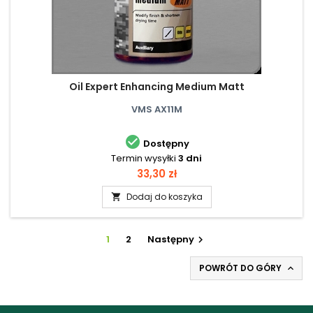
Oil Expert Enhancing Medium Matt
VMS AX11M

Dostępny
Termin wysyłki
3 dni
Cena
33,30 zł
Dodaj do koszyka

1
2
Następny

POWRÓT DO GÓRY
