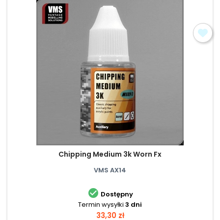
Chipping Medium 3k Worn Fx
VMS AX14

Dostępny
Termin wysyłki
3 dni
Cena
33,30 zł