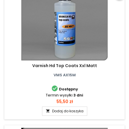
Varnish Hd Top Coats Xxl Matt
VMS AX15M

Dostępny
Termin wysyłki
3 dni
Cena
55,50 zł
Dodaj do koszyka
