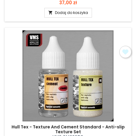
Cena
37,00 zł
Dodaj do koszyka

Hull Tex - Texture And Cement Standard - Anti-slip
Texture Set