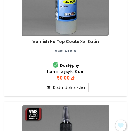
Varnish Hd Top Coats Xxl Satin
VMS AX15S

Dostępny
Termin wysyłki
3 dni
Cena
50,00 zł
Dodaj do koszyka
