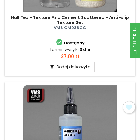
Hull Tex - Texture And Cement Scattered - Anti-slip
Texture Set
VMS CM03SCC
FILTRUJ

Dostępny
Termin wysyłki
3 dni
Cena
37,00 zł
Dodaj do koszyka
