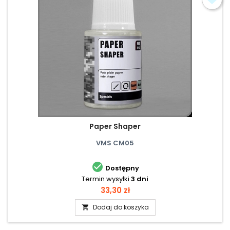
Paper Shaper
VMS CM05

Dostępny
Termin wysyłki
3 dni
Cena
33,30 zł
Dodaj do koszyka
