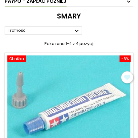
PAYPO - ZAPŁAĆ PÓŹNIEJ
SMARY

Trafność
Pokazano 1-4 z 4 pozycji
Obniżka
-8%