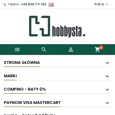

Telefon:
+48 609 771 152
PLN zł
×
Zaloguj
Aby zapisać produkty do Schowka, musisz się
zalogować.
0



shopping_cart
Anuluj
Zaloguj
STRONA GŁÓWNA
MARKI
COMFINO - RATY 0%
PAYNOW VISA MASTERCART