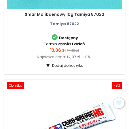
Smar Molibdenowy 10g Tamiya 87022
Tamiya 87022

Dostępny
Termin wysyłki
1 dzień
Cena
Cena
13,06 zł
14,19 zł
Najniższa cena:
12,07 zł
+8%
podstawowa
Dodaj do koszyka

Obniżka
-8%