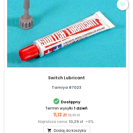
Switch Lubricant
Tamiya 87023

Dostępny
Termin wysyłki
1 dzień
Cena
Cena
11,13 zł
12,10 zł
Najniższa cena:
10,29 zł
+8%
podstawowa
Dodaj do koszyka
