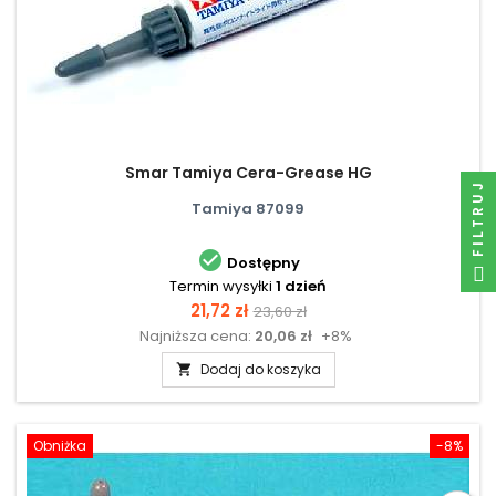
Smar Tamiya Cera-Grease HG
FILTRUJ
Tamiya 87099

Dostępny
Termin wysyłki
1 dzień
Cena
Cena
21,72 zł
23,60 zł
Najniższa cena:
20,06 zł
+8%
podstawowa
Dodaj do koszyka

Obniżka
-8%