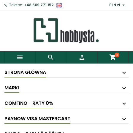

Telefon:
+48 609 771 152
PLN zł
×
Zaloguj
Aby zapisać produkty do Schowka, musisz się
zalogować.
0



shopping_cart
Anuluj
Zaloguj
STRONA GŁÓWNA
MARKI
COMFINO - RATY 0%
PAYNOW VISA MASTERCART