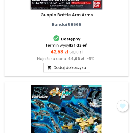
Gunpla Battle Arm Arms
Bandai 59565

Dostępny
Termin wysyłki
1 dzień
Cena
Cena
42,58 zł
50,10 zł
Najniższa cena:
44,96 zł
-5%
podstawowa
Dodaj do koszyka
