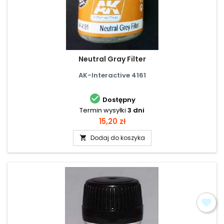
Neutral Gray Filter
AK-Interactive 4161

Dostępny
Termin wysyłki
3 dni
Cena
15,20 zł
Dodaj do koszyka
