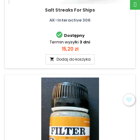
Salt Streaks For Ships
AK-Interactive 306

Dostępny
Termin wysyłki
3 dni
Cena
15,20 zł
Dodaj do koszyka
