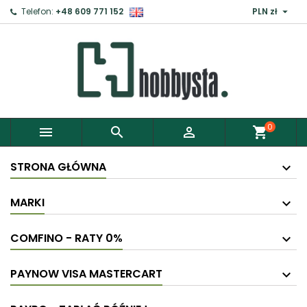

Telefon:
+48 609 771 152
PLN zł
×
Zaloguj
Aby zapisać produkty do Schowka, musisz się
zalogować.
0



shopping_cart
Anuluj
Zaloguj
STRONA GŁÓWNA
MARKI
COMFINO - RATY 0%
PAYNOW VISA MASTERCART