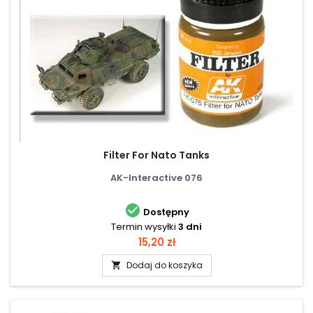
Filter For Nato Tanks
AK-Interactive 076

Dostępny
Termin wysyłki
3 dni
Cena
15,20 zł
Dodaj do koszyka
