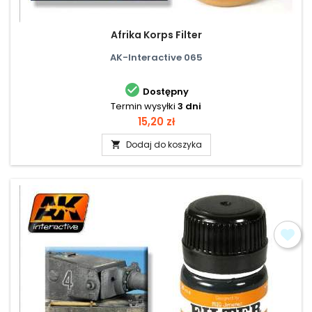
Afrika Korps Filter
AK-Interactive 065

Dostępny
Termin wysyłki
3 dni
Cena
15,20 zł
Dodaj do koszyka
