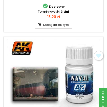

Dostępny
Termin wysyłki
3 dni
Cena
15,20 zł
Dodaj do koszyka

FILTRUJ