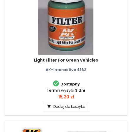
Light Filter For Green Vehicles
AK-Interactive 4162

Dostępny
Termin wysyłki
3 dni
Cena
15,20 zł
Dodaj do koszyka
