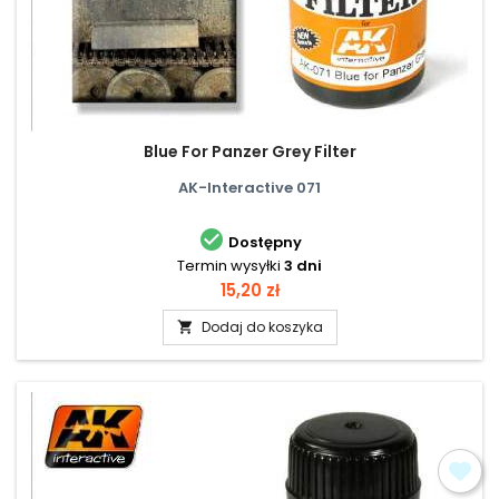
Blue For Panzer Grey Filter
AK-Interactive 071

Dostępny
Termin wysyłki
3 dni
Cena
15,20 zł
Dodaj do koszyka
