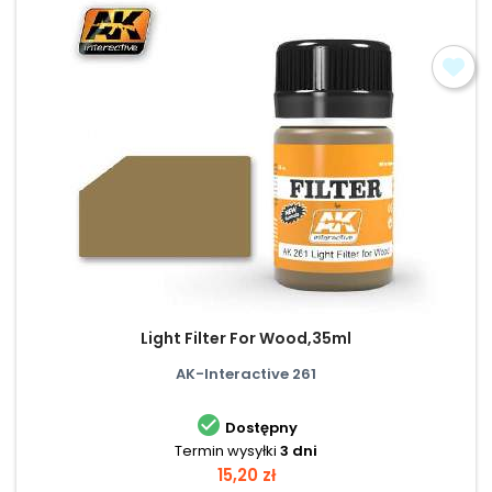
Light Filter For Wood,35ml
AK-Interactive 261

Dostępny
Termin wysyłki
3 dni
Cena
15,20 zł